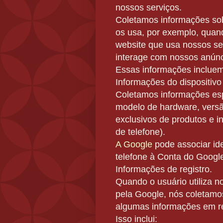
nossos serviços.
Coletamos informações
so
os usa, por exemplo, quan
website que usa nossos se
interage com nossos anún
Essas informações incluem
Informações do dispositiv
Coletamos
informações esp
modelo de hardware, versão
exclusivos de produtos e 
de telefone).
A Google
pode associar
id
telefone
à Conta do Google
Informações de registro.
Quando o usuário utiliza n
pela Google, nós coletam
algumas informações em re
Isso inclui: