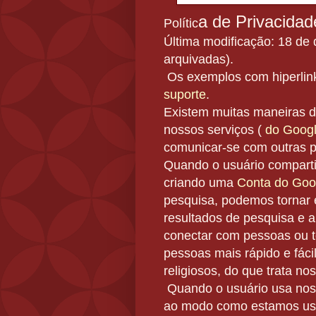
a de Privacidad
Polític
Última modificação: 18 de
arquivadas).
Os exemplos com hiperlink
suporte
.
Existem muitas maneiras di
nossos serviços (
do Goog
comunicar-se com outras p
Quando o usuário comparti
criando uma
Conta do Goo
pesquisa, podemos tornar 
resultados de pesquisa
e a
conectar com pessoas
ou 
pessoas mais rápido e fáci
religiosos, do que trata no
Quando o usuário usa noss
ao modo como estamos us