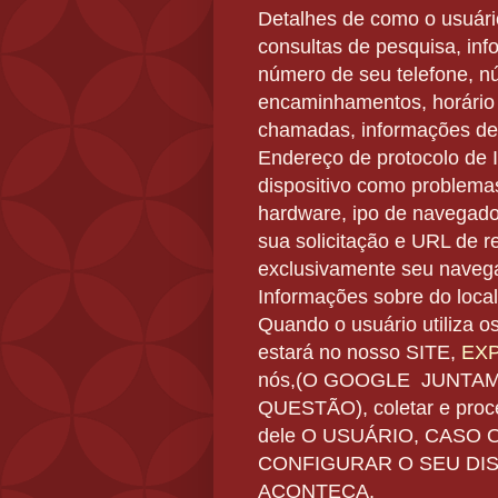
Detalhes de como o usuário
consultas de pesquisa, i
nf
número de seu telefone, 
encaminhamentos, horário
chamadas, informações de 
Endereço de protocolo de I
dispositivo como problemas
hardware, ipo de navegador
sua solicitação e URL de r
exclusivamente seu naveg
Informações sobre do loca
Quando o usuário utiliza o
estará no nosso SITE,
EXP
nós,(O GOOGLE JUNTAM
QUESTÃO),
coletar e pro
dele O USUÁRIO, CASO 
CONFIGURAR O SEU DIS
ACONTEÇA
.