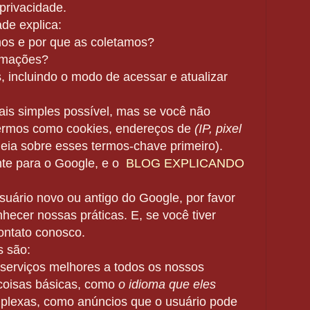
privacidade.
ade explica:
os e por que as coletamos?
rmações?
 incluindo o modo de acessar e atualizar
is simples possível, mas se você não
 termos como cookies, endereços de
(IP, pixel
eia sobre esses termos-chave primeiro).
nte para o Google, e o
BLOG EXPLICANDO
uário novo ou antigo do Google, por favor
ecer nossas práticas. E, se você tiver
ontato conosco.
s são:
 serviços melhores a todos os nossos
 coisas básicas, como
o idioma que eles
mplexas, como
anúncios que o usuário pode