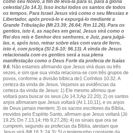
como seu Noivo, a fim de levá-la para si, para a glória
celestial (Jo 14.3). Isso inclui todos os santos de todos
os tempos. Para Israel Jesus virá como o seu Messias e
Libertador, após prová-lo e expurgá-lo mediante a
Grande Tribulação (Mt 23.39; 26.64; Rm 11.26). Para os
gentios, isto é, as nações em geral, Jesus virá como o
Rei dos reis e Senhor dos senhores, e Juiz, para julgá-
las, e, após isso, reinar sobre elas com vara de ferro,
isto é, com justiça (SI 2.6-10; 96.13). A vinda de Jesus
relacionada com os gentios será a sua plena
manifestação como o Deus Forte da profecia de Isaías
9.6.
Não estamos afirmando que Jesus virá duas ou três
vezes, e sim que sua vinda relaciona-se com três grupos de
povos, conforme a divisão bíblica de1 Coríntios 10.32. A
certeza da vinda de Jesus. Vejamos as evidências da
certeza da vinda de Jesus: 1) Ele mesmo afirmou que
voltará para buscar os seus (Jo 14.3;Ap 22.20); 2) os santos
anjos afirmaram que Jesus voltará (At 1.10,11), e os anjos
de Deus jamais mentem; 3) os sacros escritores da Bíblia,
movidos pelo Espírito Santo, afirmam que Jesus voltará (Jó
19.25; Dn 7.13,14; Hb 9.27,28); 4) os sinais que ora se
cumprem, segundo as profecias da Bíblia, atestam que
Jesus virá (Mt 16.3; 24.3); 5) o testemunho constante da