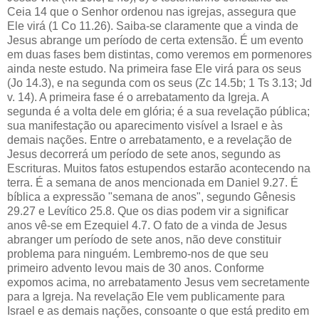
Ceia 14 que o Senhor ordenou nas igrejas, assegura que
Ele virá (1 Co 11.26). Saiba-se claramente que a vinda de
Jesus abrange um período de certa extensão. É um evento
em duas fases bem distintas, como veremos em pormenores
ainda neste estudo. Na primeira fase Ele virá para os seus
(Jo 14.3), e na segunda com os seus (Zc 14.5b; 1 Ts 3.13; Jd
v. 14). A primeira fase é o arrebatamento da Igreja. A
segunda é a volta dele em glória; é a sua revelação pública;
sua manifestação ou aparecimento visível a Israel e às
demais nações. Entre o arrebatamento, e a revelação de
Jesus decorrerá um período de sete anos, segundo as
Escrituras. Muitos fatos estupendos estarão acontecendo na
terra. É a semana de anos mencionada em Daniel 9.27. É
bíblica a expressão "semana de anos", segundo Gênesis
29.27 e Levítico 25.8. Que os dias podem vir a significar
anos vê-se em Ezequiel 4.7. O fato de a vinda de Jesus
abranger um período de sete anos, não deve constituir
problema para ninguém. Lembremo-nos de que seu
primeiro advento levou mais de 30 anos. Conforme
expomos acima, no arrebatamento Jesus vem secretamente
para a Igreja. Na revelação Ele vem publicamente para
Israel e as demais nações, consoante o que está predito em