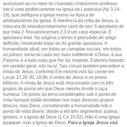
avolumam-se no meio do chamado cristianismo professo.
Isto é visto profeticamente na igreja de Laodicéia (Ap 3.14-
18), que prefigura a igreja morna na época do
arrebatamento da Igreja. À iminência da volta de Jesus, a
máscara do pseudocristianismo cairá de vez. A apostasia de
que trata 2 Tessalonicenses 2.3 é um caso especial. É
apostasia total. No original,o termo é precedido de artigo
definido, mostrando tratar-se da grande apostasia. A
humanidade atual, em todas as camadas sociais, em todos
os países, torna-se cada vez mais indiferente a Deus, à sua
Palavra, e a tudo mais que lhe diz respeito. Estamos falando
em sentido geral, não local. Tais coisas também precedem a
vinda de Jesus, conforme Ele mesmo nos faz ciente em
Lucas 17.26-30; 18.8b. A vinda de Jesus e os povos
bíblicos. A vinda de Jesus está relacionada com os três
grupos de povos em que Deus mesmo divide a raça
humana. Os povos da terra considerados sob o ponto de
vista humano estão divididos nos mais diversos grupos
étnicos, mas Deus, considerando a humanidade sob o
ponto de vista divino, divide-a em três segmentos: judeus,
gentios, e a Igreja de Deus (1 Co 10.32). Não é uma igreja
qualquer, mas a Igreja de Deus.
Para a Igreja Jesus virá