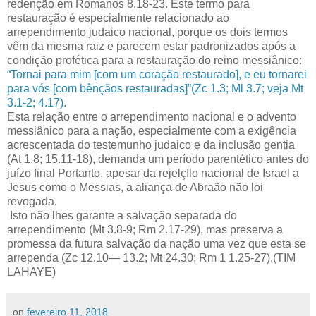
redenção em Romanos 8.18-23. Este termo para
restauração é especialmente relacionado ao
arrependimento judaico nacional, porque os dois termos
vêm da mesma raiz e parecem estar padronizados após a
condição profética para a restauração do reino messiânico:
“Tornai para mim [com um coração restaurado], e eu tornarei
para vós [com bênçãos restauradas]”(Zc 1.3; Ml 3.7; veja Mt
3.1-2; 4.17).
Esta relação entre o arrependimento nacional e o advento
messiânico para a nação, especialmente com a exigência
acrescentada do testemunho judaico e da inclusão gentia
(At 1.8; 15.11-18), demanda um período parentético antes do
juízo final Portanto, apesar da rejelçflo nacional de Israel a
Jesus como o Messias, a aliança de Abraão não loi
revogada.
Isto não lhes garante a salvação separada do
arrependimento (Mt 3.8-9; Rm 2.17-29), mas preserva a
promessa da futura salvação da nação uma vez que esta se
arrependa (Zc 12.10— 13.2; Mt 24.30; Rm 1 1.25-27).(
TIM
LAHAYE)
on
fevereiro 11, 2018