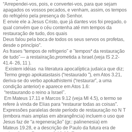
“Arrependei-vos, pois, e convertei-vos, para que sejam
apagados os vossos pecados, e venham, assim, os tempos
do refrigério pela presença do Senhor.
E envie ele a Jesus Cristo, que já dantes vos foi pregado, o
qual convém que o céu contenha até mm tempos da
restauração de tudo, dos quais
Deus falou pela boca de todos os seus servos os profetas,
desde o princípio”.
As frases “tempos de refrigerio" e "tempos* da restauração
de tudo"— a restaiiração,prometida a Israel.(veja IS 2.2-
41.4- 26, 11 ).
Existem idéias na literatura apocalíptica judaica que diz;
Termo grego apokatastasis (“restaurado ”), em Atos 3.21,
deriva-se do verbo apokathistemi (“restaurar”, a uma
condição anterior) e aparece em Atos 1.6:
“restaurando o reino a Israel".
Em Mateus 17.11 e Marcos 9.12 (veja Ml 4.5), o termo se
refere à vinda de Elias para “restaurar todas as coisas”.
Expressões paralelas deste período de restauração no N T
(embora mais amplas em abrangência) incluem o uso que
Jesus faz de “a regeneração” (gr.: palinenesia) em
Mateus 19.28, e a descrição de Paulo da futura era de