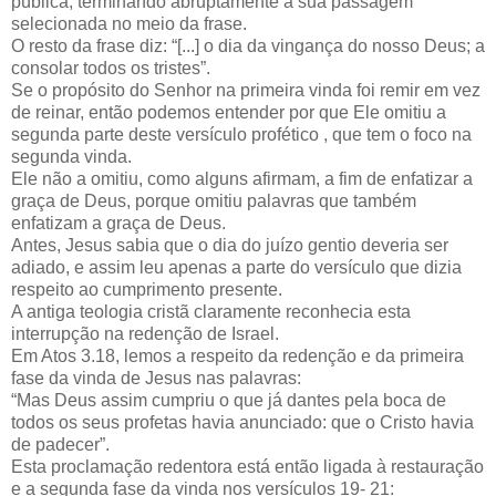
pública, terminando abruptamente a sua passagem
selecionada no meio da frase.
O resto da frase diz: “[...] o dia da vingança do nosso Deus; a
consolar todos os tristes”.
Se o propósito do Senhor na primeira vinda foi remir em vez
de reinar, então podemos entender por que Ele omitiu a
segunda parte deste versículo profético , que tem o foco na
segunda vinda.
Ele não a omitiu, como alguns afirmam, a fim de enfatizar a
graça de Deus, porque omitiu palavras que também
enfatizam a graça de Deus.
Antes, Jesus sabia que o dia do juízo gentio deveria ser
adiado, e assim leu apenas a parte do versículo que dizia
respeito ao cumprimento presente.
A antiga teologia cristã claramente reconhecia esta
interrupção na redenção de Israel.
Em Atos 3.18, lemos a respeito da redenção e da primeira
fase da vinda de Jesus nas palavras:
“Mas Deus assim cumpriu o que já dantes pela boca de
todos os seus profetas havia anunciado: que o Cristo havia
de padecer”.
Esta proclamação redentora está então ligada à restauração
e a segunda fase da vinda nos versículos 19- 21: