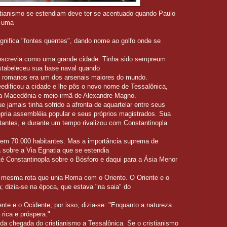
stianismo se estendiam deve ter se acentuado quando Paulo
e uma
gnifica "fontes quentes", dando nome ao golfo onde se
escrevia como uma grande cidade. Tinha sido sempreum
stabeleceu sua base naval quando
os romanos era um dos arsenais maiores do mundo.
edificou a cidade e lhe pôs o novo nome de Tessalônica,
 da Macedônia e meio-irmã de Alexandre Magno.
ue jamais tinha sofrido a afronta de aquartelar entre seus
pria assembléia popular e seus próprios magistrados. Sua
tantes, e durante um tempo rivalizou com Constantinopla
tem 70.000 habitantes. Mas a importância suprema de
 sobre a Via Egnatia que se estendia
até Constantinopla sobre o Bósforo e daqui para a Ásia Menor
da mesma rota que unia Roma com o Oriente. O Oriente e o
 dizia-se na época, que estava "na saia" do
ente e o Ocidente; por isso, dizia-se: "Enquanto a natureza
rica e próspera."
da chegada do cristianismo a Tessalônica. Se o cristianismo