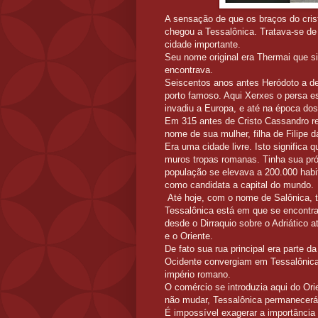
A sensação de que os braços do cri
chegou a Tessalônica. Tratava-se d
cidade importante.
Seu nome original era Thermai que si
encontrava.
Seiscentos anos antes Heródoto a d
porto famoso. Aqui Xerxes o persa e
invadiu a Europa, e até na época d
Em 315 antes de Cristo Cassandro re
nome de sua mulher, filha de Filipe
Era uma cidade livre. Isto significa q
muros tropas romanas. Tinha sua pró
população se elevava a 200.000 habi
como candidata a capital do mundo.
Até hoje, com o nome de Salônica, 
Tessalônica está em que se encontra
desde o Dirraquio sobre o Adriático 
e o Oriente.
De fato sua rua principal era parte 
Ocidente convergiam em Tessalônica;
império romano.
O comércio se introduzia aqui do Ori
não mudar, Tessalônica permanecerá 
É impossível exagerar a importância 