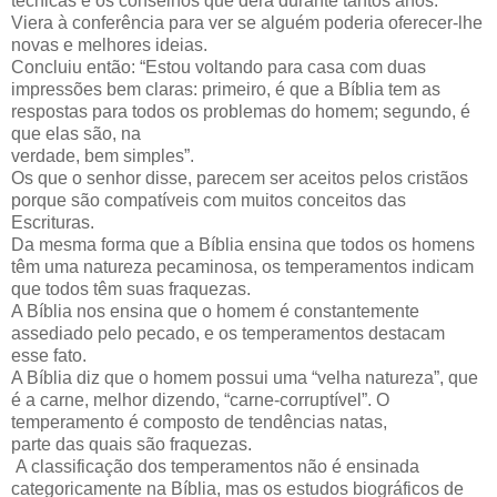
técnicas e os conselhos que dera durante tantos anos.
Viera à conferência para ver se alguém poderia oferecer-lhe
novas e melhores ideias.
Concluiu então: “Estou voltando para casa com duas
impressões bem claras: primeiro, é que a Bíblia tem as
respostas para todos os problemas do homem; segundo, é
que elas são, na
verdade, bem simples”.
Os que o senhor disse, parecem ser aceitos pelos cristãos
porque são compatíveis com muitos conceitos das
Escrituras.
Da mesma forma que a Bíblia ensina que todos os homens
têm uma natureza pecaminosa, os temperamentos indicam
que todos têm suas fraquezas.
A Bíblia nos ensina que o homem é constantemente
assediado pelo pecado, e os temperamentos destacam
esse fato.
A Bíblia diz que o homem possui uma “velha natureza”, que
é a carne, melhor dizendo, “carne-corruptível”. O
temperamento é composto de tendências natas,
parte das quais são fraquezas.
A classificação dos temperamentos não é ensinada
categoricamente na Bíblia, mas os estudos biográficos de