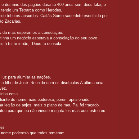
m o domínio dos pagãos durante 400 anos sem deus falar, e
s tendo um Tetrarca como Herodes,
do tributos absurdos. Caifás Sumo sacerdote escolhido por
erava a consolação Zacarias.
s nessa vida mas esperamos a consolação.
um negócio esperava a consolação do seu povo
e está triste irmão, Deus te consola.
e de Jesus é grande.
ino no Colo e disse.
os nossos pecados.
uz para alumiar as nações.
o filho de José. Reunido com os discípulos A ultima ceia.
 última vez.
rá na gloria na minha casa.
os diante do nome mais poderoso, porém aprisionado.
egião de anjos, mais o plano de meu Pai foi traçado.
 que eu não viesse resgatá-los mas aqui estou eu.
ada a hora.
r aminha vida por vocês
o nome poderoso que todos temeram.
ultado a espera.