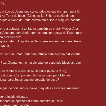
30),.
 brecha.
um tipo de Jesus que salva todos os que entraram pela fé.
u na Torre de babel (Gêneses 11. 3,4), ao confundir as
, porque o plano de Deus estava em curso e ninguém poderia
 como a astucia na tentativa também de matar Moises Atos
 de Assuero, com Amã, para exterminar o povo de Deus, mas
na brecha Ester.
 que custar o Espirito de Deus pensava em um nome Jesus.
 gastar.
em de ruim, mas Deus tem refúgio para seu povo (Hebreus
da Paz. Chegamos no nascimento do esperado Messias, com
.
ra que eu também adore disse Herodes (Mateus 2.80).
as 2.12) porque não havia lugar para Ele nos
ar para Jesus aqui no coração do povo?
ianças de dois anos a baixo, naquelas cercanias, mas não
enino Jesus.
er atingido chegara.
elar para se apresentar como cordeiro de Deus.
m em nosso meio com muita fé.