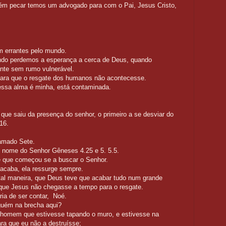
ém pecar temos um advogado para com o Pai, Jesus Cristo,
de Jesus.
o e Eva ficaram errantes pelo mundo.
rdemos a esperança a cerca de Deus, quando
nte sem rumo vulnerável.
 para que o resgate dos humanos não acontecesse.
 falava essa alma é minha, está contaminada.
 que saiu da presença do senhor, o primeiro a se desviar do
16.
hamado Sete.
 nome do Senhor Gêneses 4.25 e 5. 5.5.
ete que começou se a buscar o Senhor.
acaba, ela ressurge sempre.
al maneira, que Deus teve que acabar tudo num grande
 era que Jesus não chegasse a tempo para o resgate.
ria de ser contar, Noé.
 brecha. Tem alguém na brecha aqui?
 que estivesse tapando o muro, e estivesse na
ara que eu não a destruísse;