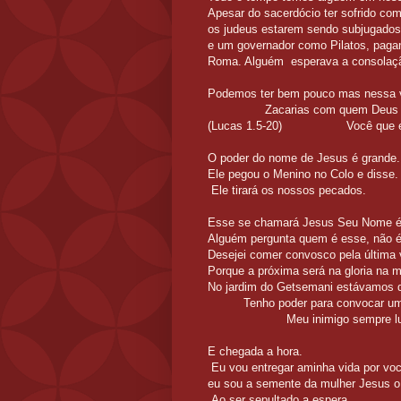
Apesar do sacerdócio ter sofrido co
os judeus estarem sendo subjugado
e um governador como Pilatos, pagan
Roma. Alguém esp
Podemos ter bem pouco ma
Zacarias com quem Deus tinha 
(Lucas 1.5-20) Você qu
O poder do nom
Ele pegou o Men
Ele tirará 
Esse se chamará Jesus Seu Nome é l
Alguém pergunta quem é esse, não é 
Desejei comer convosco pela
Porque a próxima se
No jardim do Getsemani estávam
Tenho poder para convocar uma l
Meu inimigo sempre lutou para
E cheg
Eu vou entrega
eu sou a semente da mulher Jesus 
Ao ser sep