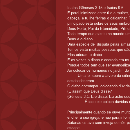
Isaías Gêneses 3.15 e Isaias 9.6
E porei inimizade entre ti e a mulher
cabeça, e tu lhe ferirás o calcanhar
principado está sobre os seus ombro
Deus Forte, Pai da Eternidade, Prínc
Todo tempo que existiu no mundo um
Deus e o diabo.
Uma espécie de d
Temos visto muitas pessoas que são
Elas adoram o dia
E as vezes o diabo e adorado em mui
Porque todos tem que ser evangeliz
Ao colocar os humanos no jar
Uma lei sobre a arvore da ciência 
desobedeceram.
O diabo corrompeu coloc
(E assim que Deus disse?
(Gênesis 3:1, Ele disse: Eu acho 
É isso ele coloca dúvida
Principalmente quando se ouve muit
encher a sua igreja, e não para info
Satanás estava com inveja de nós po
escape.