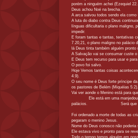
porém a ninguém achei (Ezequiel 22.
Deus achou Noé na
A arca salvou todos sendo ela como 
A luta do diabo contra Deus continuo
línguas dificultaria o plano maligno
impedir.
E foram tantas e tantas, tentativas
7.20,21, o plano maligno no palácio
lá Deus tinta também alguém pronto 
A Salvação vai se consumar custe o
E Deus tem recurso para usar e para
O povo foi salvo.
Hoje Vemos tantas coisas acontecer
4.9).
O seu nome é Deus forte príncipe 
os pastores de Belém (Miquéias 5:2)
Vai ver aonde o Menino está pa
Ele está em uma manjedoura (Luc
palácios. Será que lug
Foi ordenado a morte de todas as cr
pegaram o m
Nome do Deus conosco não poderia s
Ele estava vivo e pronto para se rev
Todo o tempo temos algué