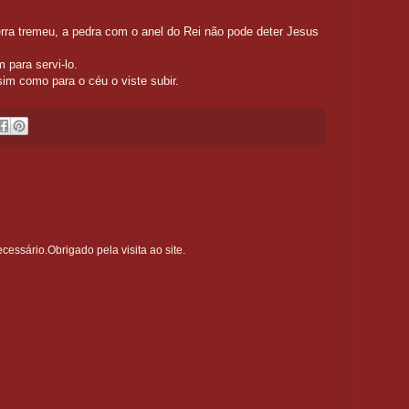
 vai ressuscitar?
ra tremeu, a pedra com o anel do Rei não pode deter Jesus
sias.
 para servi-lo.
m como para o céu o viste subir.
ssário.Obrigado pela visita ao site.