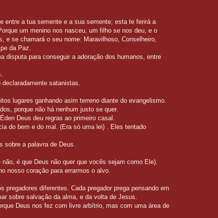
, e entre a tua semente e a sua semente; esta te ferirá a
. Porque um menino nos nasceu, um filho se nos deu, e o
s, e se chamará o seu nome: Maravilhoso, Conselheiro,
ipe da Paz.
a disputa para conseguir a adoração dos humanos, entre
isputa pelas almas.
 declaradamente satanistas.
bo.
tos lugares ganhando asim terreno diante do evangelismo.
ados, porque não há nenhum justo se quer.
dim do Éden Deus deu regras ao primeiro casal.
do bem e do mal. (Era só uma lei) . Eles tentado
ando dúvidas sobre a palavra de Deus.
que não, é que Deus não quer que vocês sejam como Ele).
s no nosso coração para errarmos o alvo.
os pregadores diferentes. Cada pregador prega pensando em
rmar sobre salvação da alma, e da volta de Jesus.
rque Deus nos fez com livre arbítrio, mas com uma área de