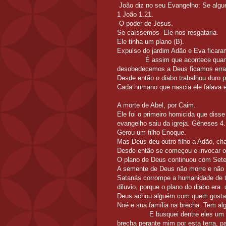
João diz no seu Evangelho: Se algu
1 João 1.21.
O poder 
Se caíssemos Ele nos resgataria.
Ele tinha um plano (B).
Expulso do jardim Adã
É assim que acontece quando pe
desobedecemos a Deus ficamos erra
Desde então o diabo trabalhou duro
Cada humano que nascia ele
A morte de Abel, por Caim.
Ele foi o primeiro homicida que disse
evangelho saiu da igreja. Gêneses 4.
Gerou um filho Enoque.
Mas Deus deu outro filho a Adão, c
Desde então se começou e invocar o
O plano de Deus continuou com S
A semente de Deus não morre e não 
Satanás corrompe a humanidade de t
diluvio, porque o plano do diabo
Deus achou alguém com quem gosta
Noé e sua família na
E busquei dentre eles um homem
brecha perante mim por esta terra, p