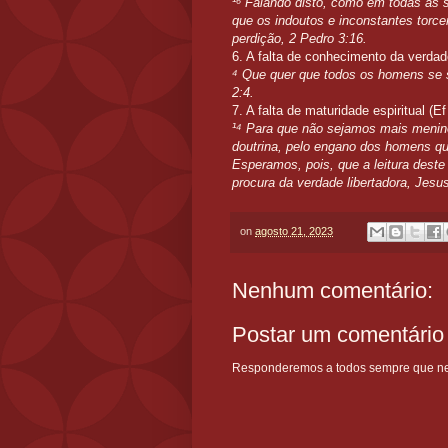
¹⁶ Falando disto, como em todas as s
que os indoutos e inconstantes torce
perdição,
2 Pedro 3:16.
6. A falta de conhecimento da verdad
⁴ Que quer que todos os homens se
2:4.
7. A falta de maturidade espiritual (E
¹⁴ Para que não sejamos mais menino
doutrina, pelo engano dos homens 
Esperamos, pois, que a leitura dest
procura da verdade libertadora, Jesus
on
agosto 21, 2023
Nenhum comentário:
Postar um comentário
Responderemos a todos sempre que nece