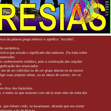
riva da palavra grega
háiresis e significa:
"escolha",
o de semântica.
ística que estuda o significado das palavras. Ela trata sobre
 expressões.
 conhecimento sintático, pois a construção das orações
significação dos enunciados.
 o ato de um indivíduo ou de um grupo afastar-se do ensino
lgar suas próprias ideias, ou as ideias de outrem, em se
e.
 em Atos dos Apóstolos.
e, e todos os que estavam com ele (e eram eles da seita dos
us, que tinham crido, se levantaram, dizendo que era mister
ardassem a lei de Moisés.