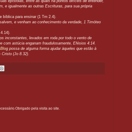
uas epístolas, entre as quais há pontos difíceis de entender,
m, e igualmente as outras Escrituras, para sua própria
e bíblica para ensinar (1 Tm 2.4).
 salvem, e venham ao conhecimento da verdade,
1 Timóteo
f 4.14).
s inconstantes, levados em roda por todo o vento de
que com astúcia enganam fraudulosamente,
Efésios 4:14.
e
Blog
possa de alguma forma ajudar àqueles que estão à
 Cristo (Jo 8.32).
ssário.Obrigado pela visita ao site.