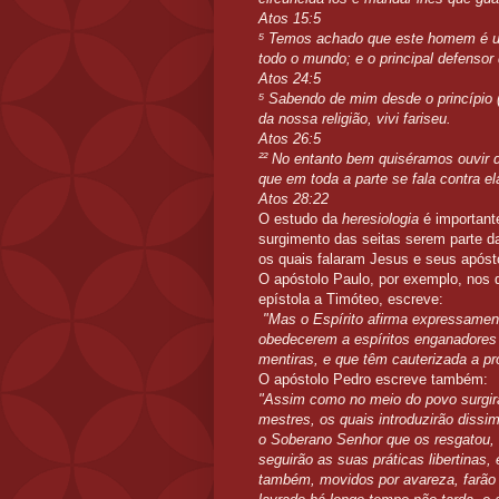
Atos 15:5
⁵ Temos achado que este homem é um
todo o mundo; e o principal defensor
Atos 24:5
⁵ Sabendo de mim desde o princípio (
da nossa religião, vivi fariseu.
Atos 26:5
²² No entanto bem quiséramos ouvir de
que em toda a parte se fala contra e
Atos 28:22
O estudo da
heresiologia
é important
surgimento das seitas serem parte da
os quais falaram Jesus e seus apóst
O apóstolo Paulo, por exemplo, nos d
epístola a Timóteo, escreve:
"Mas o Espírito afirma expressament
obedecerem a espíritos enganadores 
mentiras, e que têm cauterizada a pr
O apóstolo Pedro escreve também:
"Assim como no meio do povo surgir
mestres, os quais introduzirão dissi
o Soberano Senhor que os resgatou, 
seguirão as suas práticas libertinas
também, movidos por avareza, farão c