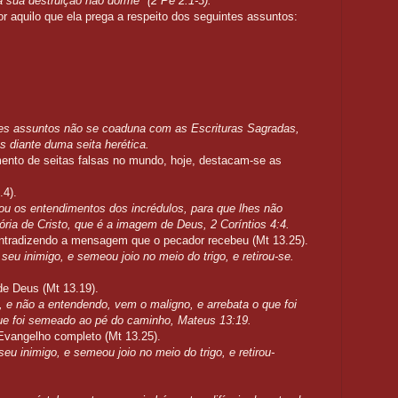
a sua destruição não dorme" (2 Pe 2.1-3).
por aquilo que ela prega a respeito dos seguintes assuntos:
tes assuntos não se coaduna com as Escrituras Sagradas,
 diante duma seita herética.
mento de seitas falsas no mundo, hoje, destacam-se as
.4).
ou os entendimentos dos incrédulos, para que lhes não
lória de Cristo, que é a imagem de Deus,
2 Coríntios 4:4.
 contradizendo a mensagem que o pecador recebeu (Mt 13.25).
eu inimigo, e semeou joio no meio do trigo, e retirou-se.
 de Deus (Mt 13.19).
, e não a entendendo, vem o maligno, e arrebata o que foi
ue foi semeado ao pé do caminho,
Mateus 13:19.
 Evangelho completo (Mt 13.25).
u inimigo, e semeou joio no meio do trigo, e retirou-