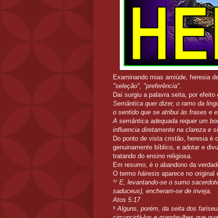
Examinando mias amiúde, heresia de
"seleção", "preferência".
Daí surgiu a palavra seita, por efeit
Semântica quer dizer, o ramo da lingu
o sentido que se atribui às frases e
A semântica adequada requer um bom
influencia diretamente na clareza e 
Do ponto de vista cristão, heresia é
genuinamente bíblico, e adotar e divu
tratando do ensino religiosa.
Em resumo, é o abandono da verdad
O termo
háiresis
aparece no original
¹⁷ E, levantando-se o sumo sacerdot
saduceus), encheram-se de inveja,
Atos 5:17
⁵ Alguns, porém, da seita dos farise
circuncidá-los e mandar-lhes que gu