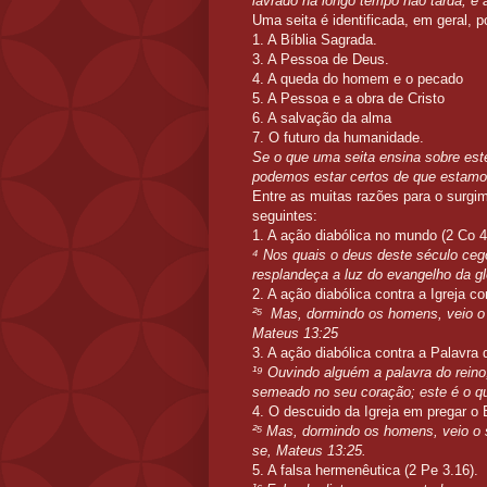
lavrado há longo tempo não tarda, e 
Uma seita é identificada, em geral, 
1. A Bíblia Sagrada.
3. A Pessoa de Deus.
4. A queda do homem e o pecado
5. A Pessoa e a obra de Cristo
6. A salvação da alma
7. O futuro da humanidade.
Se o que uma seita ensina sobre es
podemos estar certos de que estamos
Entre as muitas razões para o surgi
seguintes:
1. A ação diabólica no mundo (2 Co 4
⁴ Nos quais o deus deste século ceg
resplandeça a luz do evangelho da g
2. A ação diabólica contra a Igreja
²⁵ Mas, dormindo os homens, veio o s
Mateus 13:25
3. A ação diabólica contra a Palavra
¹⁹ Ouvindo alguém a palavra do reino
semeado no seu coração; este é o q
4. O descuido da Igreja em pregar o
²⁵ Mas, dormindo os homens, veio o se
se,
Mateus 13:25.
5. A falsa hermenêutica (2 Pe 3.16).