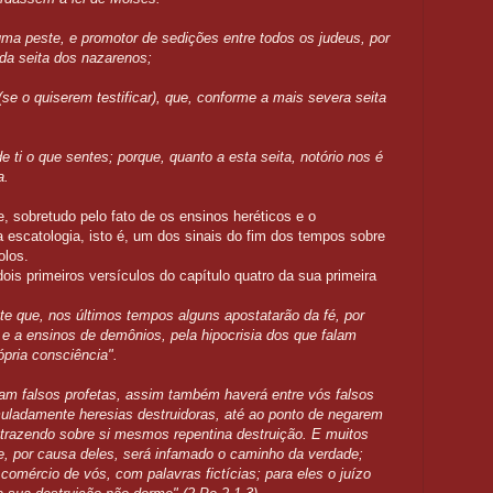
a peste, e promotor de sedições entre todos os judeus, por
 da seita dos nazarenos;
se o quiserem testificar), que, conforme a mais severa seita
 ti o que sentes; porque, quanto a esta seita, notório nos é
la.
e, sobretudo pelo fato de os ensinos heréticos e o
 escatologia, isto é, um dos sinais do fim dos tempos sobre
olos.
ois primeiros versículos do capítulo quatro da sua primeira
e que, nos últimos tempos alguns apostatarão da fé, por
e a ensinos de demônios, pela hipocrisia dos que falam
ópria consciência".
am falsos profetas, assim também haverá entre vós falsos
muladamente heresias destruidoras, até ao ponto de negarem
trazendo sobre si mesmos repentina destruição. E muitos
, e, por causa deles, será infamado o caminho da verdade;
omércio de vós, com palavras fictícias; para eles o juízo