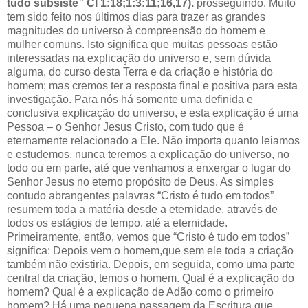
tudo subsiste” Cl 1:18;1:3:11;16,17).
prosseguindo. Muito
tem sido feito nos últimos dias para trazer as grandes
magnitudes do universo à compreensão do homem e
mulher comuns. Isto significa que muitas pessoas estão
interessadas na explicação do universo e, sem dúvida
alguma, do curso desta Terra e da criação e história do
homem; mas cremos ter a resposta final e positiva para esta
investigação. Para nós há somente uma definida e
conclusiva explicação do universo, e esta explicação é uma
Pessoa – o Senhor Jesus Cristo, com tudo que é
eternamente relacionado a Ele. Não importa quanto leiamos
e estudemos, nunca teremos a explicação do universo, no
todo ou em parte, até que venhamos a enxergar o lugar do
Senhor Jesus no eterno propósito de Deus. As simples
contudo abrangentes palavras “Cristo é tudo em todos”
resumem toda a matéria desde a eternidade, através de
todos os estágios de tempo, até a eternidade.
Primeiramente, então, vemos que “Cristo é tudo em todos”
significa: Depois vem o homem,que sem ele toda a criação
também não existiria. Depois, em seguida, como uma parte
central da criação, temos o homem. Qual é a explicação do
homem? Qual é a explicação de Adão como o primeiro
homem? Há uma pequena passagem da Escritura que