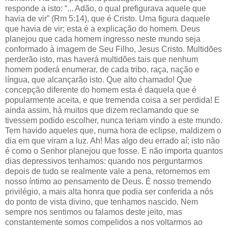
responde a isto: “... Adão, o qual prefigurava aquele que
havia de vir” (Rm 5:14), que é Cristo. Uma figura daquele
que havia de vir; esta é a explicação do homem. Deus
planejou que cada homem ingresso neste mundo seja
conformado à imagem de Seu Filho, Jesus Cristo. Multidões
perderão isto, mas haverá multidões tais que nenhum
homem poderá enumerar, de cada tribo, raça, nação e
língua, que alcançarão isto. Que alto chamado! Que
concepção diferente do homem esta é daquela que é
popularmente aceita, e que tremenda coisa a ser perdida! E
ainda assim, há muitos que dizem reclamando que se
tivessem podido escolher, nunca teriam vindo a este mundo.
Tem havido aqueles que, numa hora de eclipse, maldizem o
dia em que viram a luz. Ah! Mas algo deu errado aí; isto não
é como o Senhor planejou que fosse. E não importa quantos
dias depressivos tenhamos: quando nos perguntarmos
depois de tudo se realmente vale a pena, retornemos em
nosso íntimo ao pensamento de Deus. É nosso tremendo
privilégio, a mais alta honra que podia ser conferida a nós
do ponto de vista divino, que tenhamos nascido. Nem
sempre nos sentimos ou falamos deste jeito, mas
constantemente somos compelidos a nos voltarmos ao