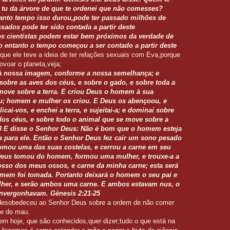
tu da árvore de que te ordenei que não comesses?
nto tempo isso durou,pode ter passado milhões de
sados pode ter sido contada a partir deste
os cientistas podem estar bem próximos da verdade de
o entanto o tempo começou a ser contado a partir deste
ue ele teve a ideia de ter relações sexuais com Eva,porque
povoar o planeta,veja;
 nossa imagem, conforme a nossa semelhança; e
sobre as aves dos céus, e sobre o gado, e sobre toda a
e move sobre a terra. E criou Deus o homem à sua
u; homem e mulher os criou. E Deus os abençoou, e
licai-vos, e enchei a terra, e sujeitai-a; e dominai sobre
dos céus, e sobre todo o animal que se move sobre a
.18 E disse o Senhor Deus: Não é bom que o homem esteja
ea para ele. Então o Senhor Deus fez cair um sono pesado
omou uma das suas costelas, e cerrou a carne em seu
 Deus tomou do homem, formou uma mulher, e trouxe-a a
osso dos meus ossos, e carne da minha carne; esta será
mem foi tomada. Portanto deixará o homem o seu pai e
ulher, e serão ambos uma carne. E ambos estavam nus, o
nvergonhavam. Gênesis 2:21-25
 desobedeceu ao Senhor Deus sobre a ordem de não comer
 e do mau.
 hoje, que são conhecidos,quer dizer;tudo o que está na