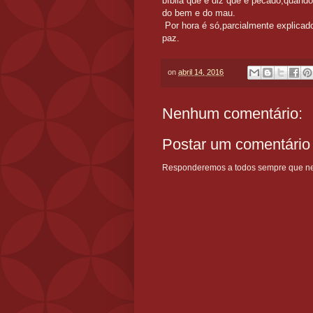
bíblia que é diz que é pecado,quand
do bem e do mau.
Por hora é só,parcialmente explicado
paz.
on
abril 14, 2016
Nenhum comentário:
Postar um comentário
Responderemos a todos sempre que nece