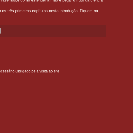
o fazemos,é como estender a mão e pegar o fruto da ciência
 os três primeiros capítulos nesta introdução. Fiquem na
ssário.Obrigado pela visita ao site.