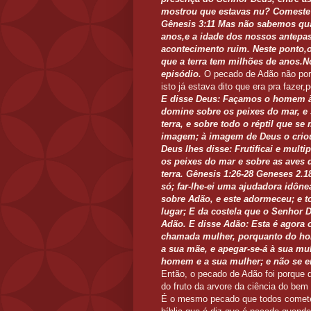
mostrou que estavas nu? Comeste 
Gênesis 3:11 Mas não sabemos qua
anos,e a idade dos nossos antepas
acontecimento ruim. Neste ponto,
que a terra tem milhões de anos.N
episódio.
O pecado de Adão não porq
isto já estava dito que era pra fazer,
E disse Deus: Façamos o homem à
domine sobre os peixes do mar, e 
terra, e sobre todo o réptil que s
imagem; à imagem de Deus o crio
Deus lhes disse: Frutificai e multip
os peixes do mar e sobre as aves 
terra. Gênesis 1:26-28 Geneses 2
só; far-lhe-ei uma ajudadora idôn
sobre Adão, e este adormeceu; e t
lugar; E da costela que o Senhor
Adão. E disse Adão: Esta é agora 
chamada mulher, porquanto do ho
a sua mãe, e apegar-se-á à sua m
homem e a sua mulher; e não se e
Então, o pecado de Adão foi porque
do fruto da arvore da ciência do bem
É o mesmo pecado que todos cometem