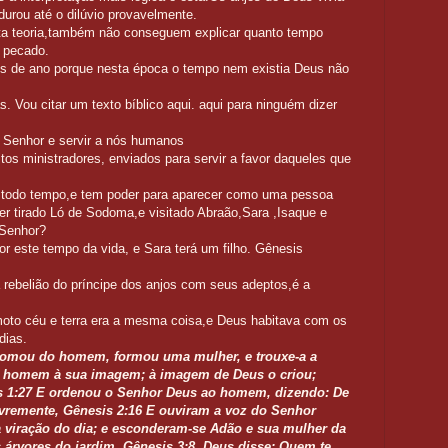
urou até o dilúvio provavelmente.
 teoria,também não conseguem explicar quanto tempo
 pecado.
s de ano porque nesta época o tempo nem existia Deus não
 Vou citar um texto bíblico aqui. aqui para ninguém dizer
o Senhor e servir a nós humanos
itos ministradores, enviados para servir a favor daqueles que
 todo tempo,e tem poder para aparecer como uma pessoa
er tirado Ló de Sodoma,e visitado Abraão,Sara ,Isaque e
 Senhor?
or este tempo da vida, e Sara terá um filho. Gênesis
 rebelião do príncipe dos anjos com seus adeptos,é a
to céu e terra era a mesma coisa,e Deus habitava com os
dias.
 tomou do homem, formou uma mulher, e trouxe-a a
o homem à sua imagem; à imagem de Deus o criou;
s 1:27 E ordenou o Senhor Deus ao homem, dizendo: De
ivremente, Gênesis 2:16 E ouviram a voz do Senhor
 viração do dia; e esconderam-se Adão e sua mulher da
 árvores do jardim. Gênesis 3:8.
Deus disse: Quem te