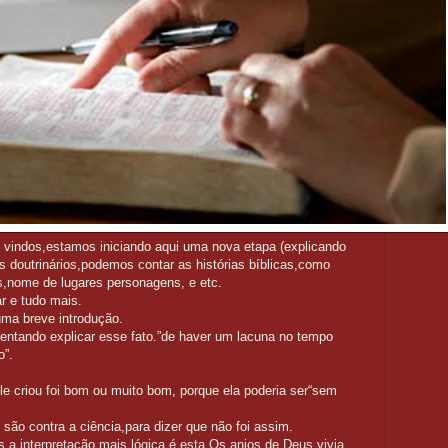
 vindos,estamos iniciando aqui uma nova etapa (explicando
os doutrinários,podemos contar as histórias bíblicas,como
nome de lugares personagens, e etc.
ar e tudo mais.
uma breve introdução.
tentando explicar esse fato.”de haver um lacuna no tempo
o”.
Ele criou foi bom ou muito bom, porque ela poderia ser“sem
ão contra a ciência,para dizer que não foi assim.
a interpretação mais lógica é esta.Os anjos de Deus vivia