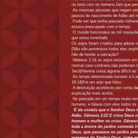
na terra com os homens,fato que perd
As mesmas pessoas que negam esta
passou do nascimento de Adão até o
Pode ser que tenha passado milhare
estava preocupado com o tempo.
O mundo funcionava as mil maravilas.
que estou inventado.
Os anjos foram criados para adorar 
(Não são porventura todos eles espír
hão de herdar a salvação?
Hebreus 1:14 os anjos existiram em
normal,caso contrario,não poderiam t
Jacó(Haveria coisa alguma difícil ao
Ao tempo determinado tornarei a ti p
18:14)Foi um anjo que falou.
A destruição aconteceu por conta da
explicação mais aceita.
No passado,em um tempo muito remo
homens, e falava com eles todos os 
E da costela que o Senhor Deus
Adão. Gênesis 2:22 E criou Deus 
homem e mulher os criou. Gênesi
toda a árvore do jardim comerás l
Deus, que passeava no jardim pela
presença do Senhor Deus, entre as