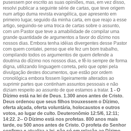
pusessem por escrito as suas opiniões, mas, em vez disso,
resolvi publicar a seguinte série de cartas, que teve origem
num artigo duma revista evangélica, que apresento em
primeiro lugar, seguido da minha carta, em que reajo a esse
artigo, seguindo-se uma troca de cartas sobre o assunto,
com um Pastor que teve a amabilidade de compilar uma
grande quantidade de argumentos a favor do dízimo nos
nossos dias. Embora tenha idéias divergentes desse Pastor
com quem contatei, penso que ele fez um bom trabalho,
compilando todos os argumentos de quem defende a
doutrina do dízimo nos nossos dias, e fê-lo sempre de forma
digna, utilizando linguagem correta, pelo que optei pela
divulgação destes documentos, que estão por ordem
cronológica embora fossem ligeiramente alterados ao
suprimir partes que continham assuntos pessoais e não
diziam respeito ao assunto de que estamos a tratar.
1 - O
Dízimo está na lei de Deus. 1.300 anos antes de Cristo.
Deus ordenou que seus filhos trouxessem o Dízimo,
oferta alçada, oferta voluntária, holocaustos e outros
votos, ao lugar de culto. Deuteronômio 12:5/6, 12:11;
14:22.
2-- O Dízimo está nos profetas. 800 anos mais
tarde, ou 500 anos antes de Cristo. O profeta do Senhor
confirma e atualiza a lei, não só em relação ao Dízimo,