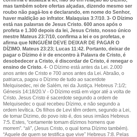
mas também sobre ofertas alçadas, dizendo mesmo ser
roubo não pagá-los e declarando, em nome do Senhor,
haver maldição ao infrator. Malaquias 3:7/10. 3- O Dízimo
está nas palavras de Jesus Cristo. 600 anos após o
profeta e 1.300 depois da lei, Jesus Cristo, nosso único
mestre Mateus 23:7/10, confirma a lei e os profetas, e
afirma que NINGUÉM DEVE DEIXAR DE PAGAR O
DÍZIMO. Mateus 23:23; Lucas 11:42. Portanto, deixar de
pagar o Dízimo é ir de encontro à Palavra de Cristo, é
desobedecer a Cristo, é discordar de Cristo, é renegar o
ensino de Cristo.
4- O Dízimo está antes da Lei. 2.000
anos antes de Cristo e 700 anos antes da Lei. Abraão, o
patriarca, pagou o Dízimo de tudo ao sacerdote
Melquisedec, rei de Salém, rei da Justiça. Hebreus 7:1/2;
Génesis 14:18/20.V - O Dízimo está em vigor até a volta de
Cristo. Jesus Cristo é sacerdote segundo a ordem de
Melquisedec o qual recebeu Dízimo, e não segundo a
ordem levítica. Os filhos de Levi têm ordem, segundo a Lei,
de tomar Dizimo, do povo isto é, dos seus irmãos Hebreus
7:5. Estes, “certamente tomam dízimos homens que
morrem”. “ali”, (Jesus Cristo, o qual toma Dízimo também).
“Aquele de quem se testifica que vive" Hebreus 7:8. Pelas