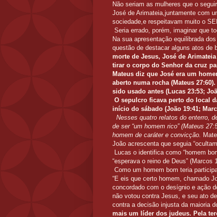
Não seriam as mulheres que o seguira
José de Arimateia,juntamente com u
sociedade,e respeitavam muito o 
Seria errado, porém, imaginar que t
Na sua apresentação equilibrada dos 
questão de destacar alguns atos de 
morte de Jesus, José de Arimateia
tirar o corpo do Senhor da cruz pa
Mateus diz que José era um homem
aberto numa rocha (Mateus 27:60)
sido usado antes (Lucas 23:53; Joã
O sepulcro ficava perto do local da
início do sábado (João 19:41; Marc
Nesses quatro relatos do enterro, 
de ser “um homem rico” (Mateus 27:57
homem de caráter e convicção.
Mateu
João acrescenta que seguia “ocultame
Lucas o identifica como “homem bom 
“esperava o reino de Deus” (Marcos 1
Como um homem bom teria participa
“E eis que certo homem, chamado Jo
concordado com o desígnio e ação dos 
não votou contra Jesus, e seu ato de
contra a decisão injusta da maioria 
mais um líder dos judeus. Pela ter