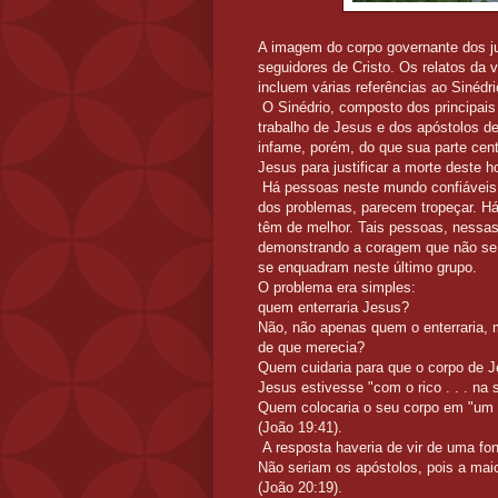
A imagem do corpo governante dos j
seguidores de Cristo. Os relatos da v
incluem várias referências ao Sinédr
O Sinédrio, composto dos principais 
trabalho de Jesus e dos apóstolos d
infame, porém, do que sua parte cent
Jesus para justificar a morte deste 
Há pessoas neste mundo confiáveis e
dos problemas, parecem tropeçar. Há
têm de melhor. Tais pessoas, nessas 
demonstrando a coragem que não se t
se enquadram neste último grupo.
O problema era simples:
quem enterraria Jesus?
Não, não apenas quem o enterraria, 
de que merecia?
Quem cuidaria para que o corpo de 
Jesus estivesse "com o rico . . . na 
Quem colocaria o seu corpo em "um s
(João 19:41).
A resposta haveria de vir de uma fon
Não seriam os apóstolos, pois a ma
(João 20:19).