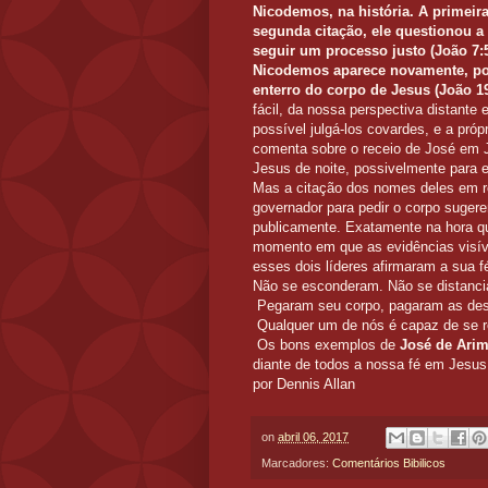
Nicodemos, na história. A primeira
segunda citação, ele questionou a
seguir um processo justo (João 7:
Nicodemos aparece novamente, po
enterro do corpo de Jesus (João 19
fácil, da nossa perspectiva distante 
possível julgá-los covardes, e a próp
comenta sobre o receio de José em 
Jesus de noite, possivelmente para e
Mas a citação dos nomes deles em re
governador para pedir o corpo suge
publicamente. Exatamente na hora q
momento em que as evidências visíve
esses dois líderes afirmaram a sua f
Não se esconderam. Não se distanci
Pegaram seu corpo, pagaram as desp
Qualquer um de nós é capaz de se r
Os bons exemplos de
José de Ari
diante de todos a nossa fé em Jesus
por Dennis Allan
on
abril 06, 2017
Marcadores:
Comentários Bibilicos