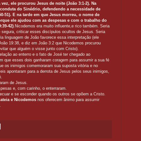
 vez, ele procurou Jesus de noite (João 3:1-2). Na
 conduta do Sinédrio, defendendo a necessidade de
50-51). E na tarde em que Jesus morreu, o nome de
rque ele ajudou com as despesas e com o trabalho do
:39-42)
.Nicodemos era muito influente,e rico também. Seria
e segura, criticar esses discípulos ocultos de Jesus. Seria
ria linguagem de João favorece essa interpretação (ele
João 19:38, e diz em João 3:2 que Nicodemos procurou
vitar que alguém o visse junto com Cristo).
lação ao enterro e o fato de José ter chegado ao
rem que esses dois ganharam coragem para assumir a sua fé
ue os inimigos comemoraram sua suposta vitória e no
is apontaram para a derrota de Jesus pelos seus inimigos,
é.
aram de Jesus.
esas e, com carinho, o enterraram.
ecuar e se esconder quando os outros se opõem a Cristo.
mateia e Nicodemos
nos oferecem ânimo para assumir
.