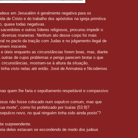
udeus em Jerusalém é geralmente negativa para os
ida de Cristo e do trabalho dos apóstolos na igreja primitiva
io, quase todas negativas.
sacerdotes e outros líderes religiosos, procurou impedir o
e diversas maneiras. Nenhum ato desse corpo foi mais
ral no pacto da traição com Judas e no julgamento ilegal de
homem inocente.
 úteis enquanto as circunstâncias forem boas, mas, diante
 outras de cujos problemas e perigo parecem brotar o que
circunstâncias, mostram-se à altura da situação,
inha visto nelas até então. José de Arimateia e Nicodemos
mas quem lhe faria o sepultamento respeitável e compassivo
Jesus não fosse colocado num sepulcro comum, mas que
sua morte", como foi profetizado por Isaías (53:9)?
epulcro novo, no qual ninguém tinha sido ainda posto"?
te surpreendente.
ioria deles estavam se escondendo de medo dos judeus