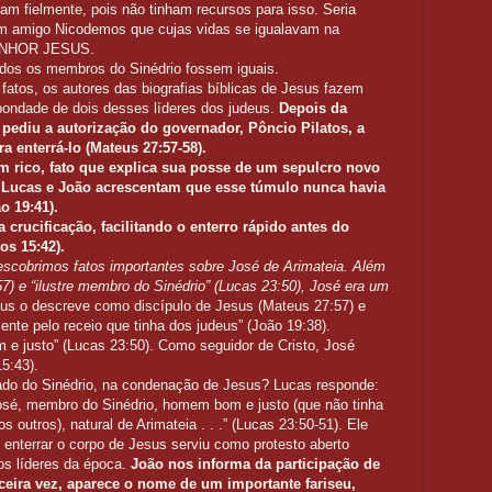
m fielmente, pois não tinham recursos para isso. Seria
m amigo Nicodemos que cujas vidas se igualavam na
SENHOR JESUS.
odos os membros do Sinédrio fossem iguais.
fatos, os autores das biografias bíblicas de Jesus fazem
bondade de dois desses líderes dos judeus.
Depois da
 pediu a autorização do governador, Pôncio Pilatos, a
ra enterrá-lo (Mateus 27:57-58).
 rico, fato que explica sua posse de um sepulcro novo
. Lucas e João acrescentam que esse túmulo nunca havia
o 19:41).
 crucificação, facilitando o enterro rápido antes do
os 15:42).
descobrimos fatos importantes sobre José de Arimateia. Além
) e “ilustre membro do Sinédrio” (Lucas 23:50), José era um
s o descreve como discípulo de Jesus (Mateus 27:57) e
nte pelo receio que tinha dos judeus” (João 19:38).
e justo” (Lucas 23:50). Como seguidor de Cristo, José
5:43).
do do Sinédrio, na condenação de Jesus? Lucas responde:
sé, membro do Sinédrio, homem bom e justo (que não tinha
outros), natural de Arimateia . . .” (Lucas 23:50-51). Ele
 enterrar o corpo de Jesus serviu como protesto aberto
dos líderes da época.
João nos informa da participação de
ceira vez, aparece o nome de um importante fariseu,