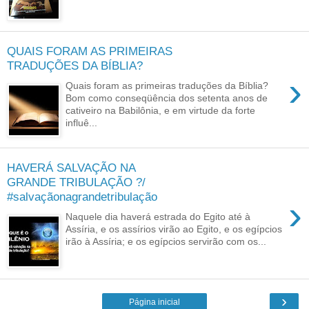
QUAIS FORAM AS PRIMEIRAS
TRADUÇÕES DA BÍBLIA?
›
Quais foram as primeiras traduções da Bíblia?
Bom como conseqüência dos setenta anos de
cativeiro na Babilônia, e em virtude da forte
influê...
HAVERÁ SALVAÇÃO NA
GRANDE TRIBULAÇÃO ?/
#salvaçãonagrandetribulação
›
Naquele dia haverá estrada do Egito até à
Assíria, e os assírios virão ao Egito, e os egípcios
irão à Assíria; e os egípcios servirão com os...
›
Página inicial