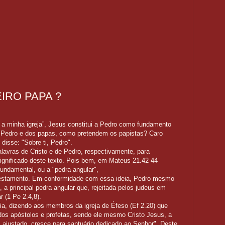
IRO PAPA ?
ei a minha igreja”, Jesus constitui a Pedro como fundamento
e Pedro e dos papas, como pretendem os papistas? Caro
 disse: "Sobre ti, Pedro".
lavras de Cristo e de Pedro, respectivamente, para
significado deste texto. Pois bem, em Mateus 21.42-44
damental, ou a "pedra angular",
o Testamento. Em conformidade com essa ideia, Pedro mesmo
, a principal pedra angular que, rejeitada pelos judeus em
ar (1 Pe 2.4,8).
ia, dizendo aos membros da igreja de Éfeso (Ef 2.20) que
dos apóstolos e profetas, sendo ele mesmo Cristo Jesus, a
em ajustado, cresce para santuário dedicado ao Senhor". Deste