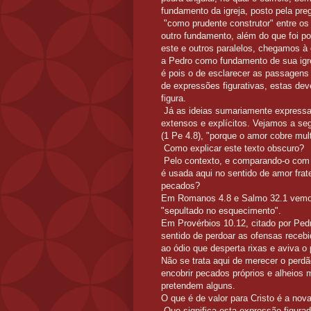
fundamento da igreja, posto pela pre
"como prudente construtor" entre os 
outro fundamento, além do que foi pos
este e outros paralelos, chegamos à 
a Pedro como fundamento de sua igrej
é pois o de esclarecer as passagens 
de expressões figurativas, estas dev
figura.
Já as ideias sumariamente expressas
extensos e explícitos. Vejamos a se
(1 Pe 4.8), "porque o amor cobre mul
Como explicar este texto obscuro?
Pelo contexto, e comparando-o com 
é usada aqui no sentido de amor frat
pecados?
Em Romanos 4.8 e Salmo 32.1 vemos 
"sepultado no esquecimento".
Em Provérbios 10.12, citado por Ped
sentido de perdoar as ofensas receb
ao ódio que desperta rixas e aviva o
Não se trata aqui de merecer o perd
encobrir pecados próprios e alheios
pretendem alguns.
O que é de valor para Cristo é a nova
Que significa esta expressão figura