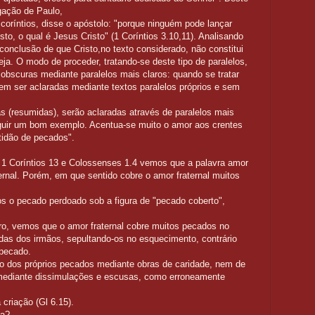
gação de Paulo,
coríntios, disse o apóstolo: "porque ninguém pode lançar
to, o qual é Jesus Cristo" (1 Coríntios 3.10,11). Analisando
conclusão de que Cristo,no texto considerado, não constitui
a. O modo de proceder, tratando-se deste tipo de paralelos,
obscuras mediante paralelos mais claros: quando se tratar
em ser aclaradas mediante textos paralelos próprios e sem
 (resumidas), serão aclaradas através de paralelos mais
guir um bom exemplo. Acentua-se muito o amor aos crentes
tidão de pecados".
1 Coríntios 13 e Colossenses 1.4 vemos que a palavra amor
ernal. Porém, em que sentido cobre o amor fraternal muitos
o pecado perdoado sob a figura de "pecado coberto",
ro, vemos que o amor fraternal cobre muitos pecados no
idas dos irmãos, sepultando-os no esquecimento, contrário
 pecado.
ão dos próprios pecados mediante obras de caridade, nem de
 mediante dissimulações e escusas, como erroneamente
 criação (Gl 6.15).
da?