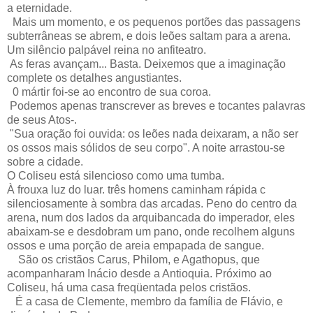
a eternidade.
Mais um momento, e os pequenos portões das passagens
subterrâneas se abrem, e dois leões saltam para a arena.
Um silêncio palpável reina no anfiteatro.
As feras avançam... Basta. Deixemos que a imaginação
complete os detalhes angustiantes.
0 mártir foi-se ao encontro de sua coroa.
Podemos apenas transcrever as breves e tocantes palavras
de seus Atos-.
"Sua oração foi ouvida: os leões nada deixaram, a não ser
os ossos mais sólidos de seu corpo". A noite arrastou-se
sobre a cidade.
O Coliseu está silencioso como uma tumba.
À frouxa luz do luar. três homens caminham rápida c
silenciosamente à sombra das arcadas. Peno do centro da
arena, num dos lados da arquibancada do imperador, eles
abaixam-se e desdobram um pano, onde recolhem alguns
ossos e uma porção de areia empapada de sangue.
São os cristãos Carus, Philom, e Agathopus, que
acompanharam Inácio desde a Antioquia. Próximo ao
Coliseu, há uma casa freqüentada pelos cristãos.
É a casa de Clemente, membro da família de Flávio, e