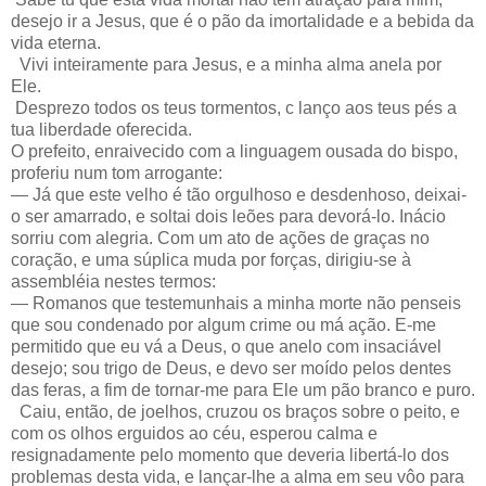
desejo ir a Jesus, que é o pão da imortalidade e a bebida da
vida eterna.
Vivi inteiramente para Jesus, e a minha alma anela por
Ele.
Desprezo todos os teus tormentos, c lanço aos teus pés a
tua liberdade oferecida.
O prefeito, enraivecido com a linguagem ousada do bispo,
proferiu num tom arrogante:
— Já que este velho é tão orgulhoso e desdenhoso, deixai-
o ser amarrado, e soltai dois leões para devorá-lo. Inácio
sorriu com alegria. Com um ato de ações de graças no
coração, e uma súplica muda por forças, dirigiu-se à
assembléia nestes termos:
— Romanos que testemunhais a minha morte não penseis
que sou condenado por algum crime ou má ação. E-me
permitido que eu vá a Deus, o que anelo com insaciável
desejo; sou trigo de Deus, e devo ser moído pelos dentes
das feras, a fim de tornar-me para Ele um pão branco e puro.
Caiu, então, de joelhos, cruzou os braços sobre o peito, e
com os olhos erguidos ao céu, esperou calma e
resignadamente pelo momento que deveria libertá-lo dos
problemas desta vida, e lançar-lhe a alma em seu vôo para