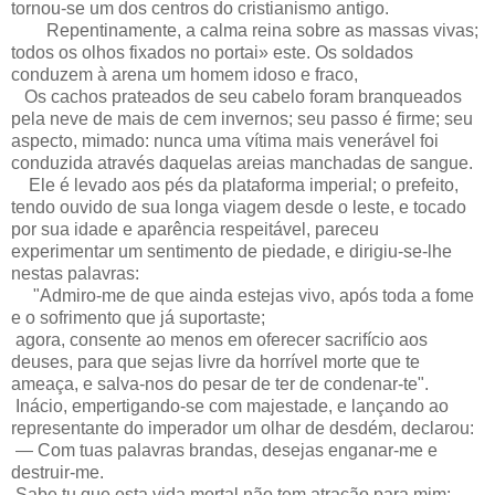
tornou-se um dos centros do cristianismo antigo.
Repentinamente, a calma reina sobre as massas vivas;
todos os olhos fixados no portai» este. Os soldados
conduzem à arena um homem idoso e fraco,
Os cachos prateados de seu cabelo foram branqueados
pela neve de mais de cem invernos; seu passo é firme; seu
aspecto, mimado: nunca uma vítima mais venerável foi
conduzida através daquelas areias manchadas de sangue.
Ele é levado aos pés da plataforma imperial; o prefeito,
tendo ouvido de sua longa viagem desde o leste, e tocado
por sua idade e aparência respeitável, pareceu
experimentar um sentimento de piedade, e dirigiu-se-lhe
nestas palavras:
"Admiro-me de que ainda estejas vivo, após toda a fome
e o sofrimento que já suportaste;
agora, consente ao menos em oferecer sacrifício aos
deuses, para que sejas livre da horrível morte que te
ameaça, e salva-nos do pesar de ter de condenar-te".
Inácio, empertigando-se com majestade, e lançando ao
representante do imperador um olhar de desdém, declarou:
— Com tuas palavras brandas, desejas enganar-me e
destruir-me.
Sabe tu que esta vida mortal não tem atração para mim;