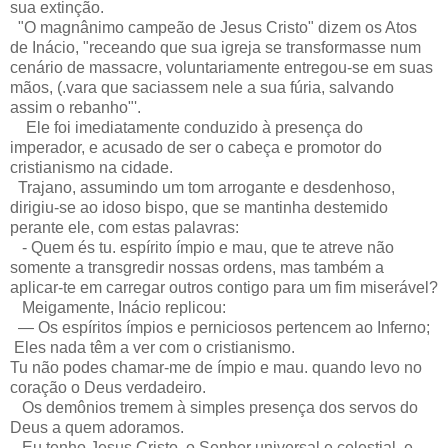
sua extinção.
"O magnânimo campeão de Jesus Cristo" dizem os Atos
de Inácio, "receando que sua igreja se transformasse num
cenário de massacre, voluntariamente entregou-se em suas
mãos, (.vara que saciassem nele a sua fúria, salvando
assim o rebanho"'.
Ele foi imediatamente conduzido à presença do
imperador, e acusado de ser o cabeça e promotor do
cristianismo na cidade.
Trajano, assumindo um tom arrogante e desdenhoso,
dirigiu-se ao idoso bispo, que se mantinha destemido
perante ele, com estas palavras:
- Quem és tu. espírito ímpio e mau, que te atreve não
somente a transgredir nossas ordens, mas também a
aplicar-te em carregar outros contigo para um fim miserável?
Meigamente, Inácio replicou:
— Os espíritos ímpios e perniciosos pertencem ao Inferno;
Eles nada têm a ver com o cristianismo.
Tu não podes chamar-me de ímpio e mau. quando levo no
coração o Deus verdadeiro.
Os demônios tremem à simples presença dos servos do
Deus a quem adoramos.
Eu tenho Jesus Cristo, o Senhor universal e celestial, e