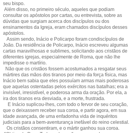
seu bispo.
Além disso, no primeiro século, aqueles que podiam
consultar os apóstolos por cartas, ou entrevista, sobre as
dúvidas que surgiam acerca dos discípulos ou dos
ensinamentos da Igreja, eram chamados discípulos desses
apóstolos.
Assim sendo, Inácio e Policarpo foram condiscípulos de
João. Da residência de Policarpo, Inácio escreveu algumas
cartas maravilhosas e sublimes, solicitando aos cristãos de
diferentes igrejas, especialmente de Roma, que não lhe
impedisse o martírio.
Não que os cristãos fossem acostumados a resgatar seus
mártires das mãos dos tiranos por meio da força física, mas
Inácio bem sabia que eles possuíam armas mais poderosas
que aquelas ostentadas pelos exércitos nas batalhas; era a
invisível, irresistível, e poderosa arma da oração. Por ela, a
ira dos tiranos era desviada, e a morte, frustrada.
E Inácio suplicou-lhes, com todo o fervor de seu coração,
que o deixassem receber sua coroa, e partir agora, em sua
idade avançada, de uma enfadonha vida de inquéritos
judiciais para a bem-aventurança inefável do reino celestial.
Os cristãos consentiram, e o mártir ganhou sua coroa.