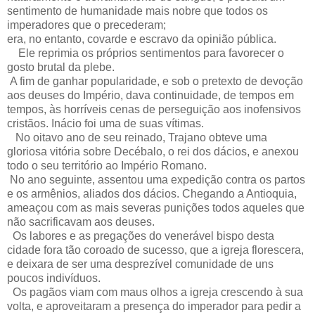
sentimento de humanidade mais nobre que todos os
imperadores que o precederam;
era, no entanto, covarde e escravo da opinião pública.
Ele reprimia os próprios sentimentos para favorecer o
gosto brutal da plebe.
A fim de ganhar popularidade, e sob o pretexto de devoção
aos deuses do Império, dava continuidade, de tempos em
tempos, às horríveis cenas de perseguição aos inofensivos
cristãos. Inácio foi uma de suas vítimas.
No oitavo ano de seu reinado, Trajano obteve uma
gloriosa vitória sobre Decébalo, o rei dos dácios, e anexou
todo o seu território ao Império Romano.
No ano seguinte, assentou uma expedição contra os partos
e os armênios, aliados dos dácios. Chegando a Antioquia,
ameaçou com as mais severas punições todos aqueles que
não sacrificavam aos deuses.
Os labores e as pregações do venerável bispo desta
cidade fora tão coroado de sucesso, que a igreja florescera,
e deixara de ser uma desprezível comunidade de uns
poucos indivíduos.
Os pagãos viam com maus olhos a igreja crescendo à sua
volta, e aproveitaram a presença do imperador para pedir a