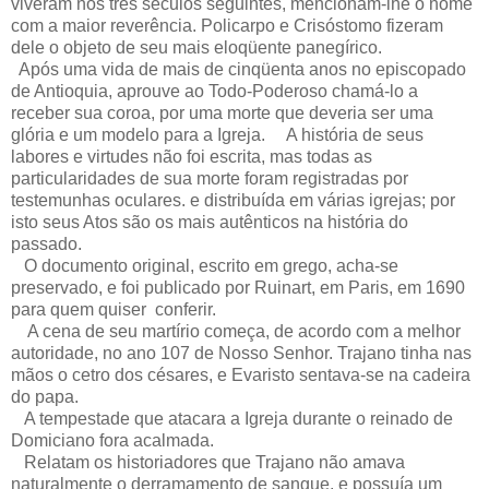
viveram nos três séculos seguintes, mencionam-lhe o nome
com a maior reverência. Policarpo e Crisóstomo fizeram
dele o objeto de seu mais eloqüente panegírico.
Após uma vida de mais de cinqüenta anos no episcopado
de Antioquia, aprouve ao Todo-Poderoso chamá-lo a
receber sua coroa, por uma morte que deveria ser uma
glória e um modelo para a Igreja. A história de seus
labores e virtudes não foi escrita, mas todas as
particularidades de sua morte foram registradas por
testemunhas oculares. e distribuída em várias igrejas; por
isto seus Atos são os mais autênticos na história do
passado.
O documento original, escrito em grego, acha-se
preservado, e foi publicado por Ruinart, em Paris, em 1690
para quem quiser conferir.
A cena de seu martírio começa, de acordo com a melhor
autoridade, no ano 107 de Nosso Senhor. Trajano tinha nas
mãos o cetro dos césares, e Evaristo sentava-se na cadeira
do papa.
A tempestade que atacara a Igreja durante o reinado de
Domiciano fora acalmada.
Relatam os historiadores que Trajano não amava
naturalmente o derramamento de sangue, e possuía um