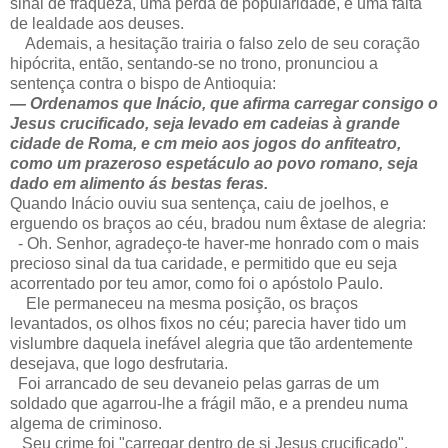
sinal de fraqueza, uma perda de popularidade, e uma falta
de lealdade aos deuses.
Ademais, a hesitação trairia o falso zelo de seu coração
hipócrita, então, sentando-se no trono, pronunciou a
sentença contra o bispo de Antioquia:
— Ordenamos que Inácio, que afirma carregar consigo o
Jesus crucificado, seja levado em cadeias à grande
cidade de Roma, e cm meio aos jogos do anfiteatro,
como um prazeroso espetáculo ao povo romano, seja
dado em alimento ás bestas feras.
Quando Inácio ouviu sua sentença, caiu de joelhos, e
erguendo os braços ao céu, bradou num êxtase de alegria:
- Oh. Senhor, agradeço-te haver-me honrado com o mais
precioso sinal da tua caridade, e permitido que eu seja
acorrentado por teu amor, como foi o apóstolo Paulo.
Ele permaneceu na mesma posição, os braços
levantados, os olhos fixos no céu; parecia haver tido um
vislumbre daquela inefável alegria que tão ardentemente
desejava, que logo desfrutaria.
Foi arrancado de seu devaneio pelas garras de um
soldado que agarrou-lhe a frágil mão, e a prendeu numa
algema de criminoso.
Seu crime foi "carregar dentro de si Jesus crucificado".