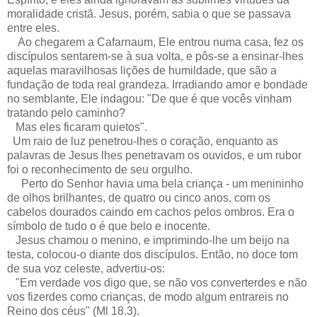
moralidade cristã. Jesus, porém, sabia o que se passava
entre eles.
Ao chegarem a Cafarnaum, Ele entrou numa casa, fez os
discípulos sentarem-se à sua volta, e pôs-se a ensinar-lhes
aquelas maravilhosas lições de humildade, que são a
fundação de toda real grandeza. Irradiando amor e bondade
no semblante, Ele indagou: "De que é que vocês vinham
tratando pelo caminho?
Mas eles ficaram quietos".
Um raio de luz penetrou-lhes o coração, enquanto as
palavras de Jesus lhes penetravam os ouvidos, e um rubor
foi o reconhecimento de seu orgulho.
Perto do Senhor havia uma bela criança - um menininho
de olhos brilhantes, de quatro ou cinco anos, com os
cabelos dourados caindo em cachos pelos ombros. Era o
símbolo de tudo o é que belo e inocente.
Jesus chamou o menino, e imprimindo-lhe um beijo na
testa, colocou-o diante dos discípulos. Então, no doce tom
de sua voz celeste, advertiu-os:
"Em verdade vos digo que, se não vos converterdes e não
vos fizerdes como crianças, de modo algum entrareis no
Reino dos céus" (Ml 18.3).