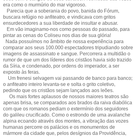
era como o murmúrio do mar vigoroso.
Parecia que a soberania do povo, banida do Fórum,
buscara refúgio no anfiteatro, e vindicava com gritos
ensurdecedores a sua liberdade de insultar e abusar.
Em vão imaginamo-nos como pessoas do passado, para
pintar as cenas do Coliseu nos dias de sua glória!
Nada possuímos no âmbito de nossa experiência para
comparar aos seus 100.000 espectadores tripudiando sobre
imagens de assassinato e sangue. Percorrera a multidão o
rumor de que um dos líderes dos cristãos havia sido trazido
da Síria, e condenado, por ordens do imperador, a ser
exposto às feras.
Um frenesi selvagem vai passando de banco para banco;
o anfiteatro inteiro levanta-se e solta o grito coletivo,
pedindo que os cristãos sejam lançados aos leões.
Os mais fortes aplausos de nossos maiores teatros são
apenas brisa, se comparados aos brados da raiva diabólica
com que os romanos pediam o extermínio dos seguidores
do galileu crucificado. Como o estrondo de uma avalanche
alpina ecoando através dos montes, a vibração das vozes
humanas percorre os palácios e os monumentos de
mármore da cidade que, pelos desígnios da Providência,