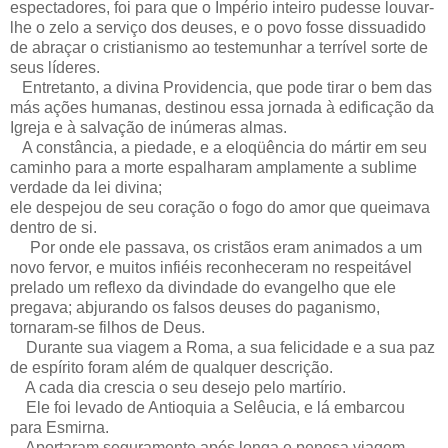
espectadores, foi para que o Império inteiro pudesse louvar-
lhe o zelo a serviço dos deuses, e o povo fosse dissuadido
de abraçar o cristianismo ao testemunhar a terrível sorte de
seus líderes.
Entretanto, a divina Providencia, que pode tirar o bem das
más ações humanas, destinou essa jornada à edificação da
Igreja e à salvação de inúmeras almas.
A constância, a piedade, e a eloqüência do mártir em seu
caminho para a morte espalharam amplamente a sublime
verdade da lei divina;
ele despejou de seu coração o fogo do amor que queimava
dentro de si.
Por onde ele passava, os cristãos eram animados a um
novo fervor, e muitos infiéis reconheceram no respeitável
prelado um reflexo da divindade do evangelho que ele
pregava; abjurando os falsos deuses do paganismo,
tornaram-se filhos de Deus.
Durante sua viagem a Roma, a sua felicidade e a sua paz
de espírito foram além de qualquer descrição.
A cada dia crescia o seu desejo pelo martírio.
Ele foi levado de Antioquia a Selêucia, e lá embarcou
para Esmirna.
Aportaram seguramente após longa e penosa viagem