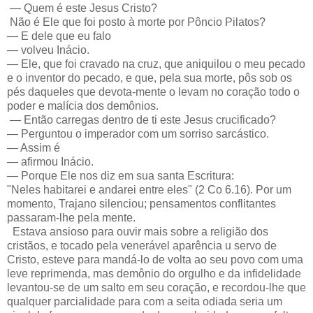
— Quem é este Jesus Cristo?
Não é Ele que foi posto à morte por Pôncio Pilatos?
— E dele que eu falo
— volveu Inácio.
— Ele, que foi cravado na cruz, que aniquilou o meu pecado
e o inventor do pecado, e que, pela sua morte, pôs sob os
pés daqueles que devota-mente o levam no coração todo o
poder e malícia dos demônios.
— Então carregas dentro de ti este Jesus crucificado?
— Perguntou o imperador com um sorriso sarcástico.
— Assim é
— afirmou Inácio.
— Porque Ele nos diz em sua santa Escritura:
"Neles habitarei e andarei entre eles" (2 Co 6.16). Por um
momento, Trajano silenciou; pensamentos conflitantes
passaram-lhe pela mente.
Estava ansioso para ouvir mais sobre a religião dos
cristãos, e tocado pela venerável aparência u servo de
Cristo, esteve para mandá-lo de volta ao seu povo com uma
leve reprimenda, mas demônio do orgulho e da infidelidade
levantou-se de um salto em seu coração, e recordou-lhe que
qualquer parcialidade para com a seita odiada seria um