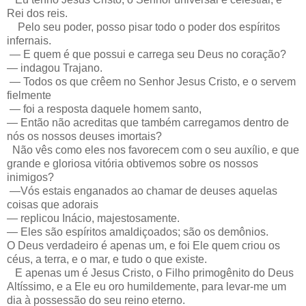
Rei dos reis.
Pelo seu poder, posso pisar todo o poder dos espíritos
infernais.
— E quem é que possui e carrega seu Deus no coração?
— indagou Trajano.
— Todos os que crêem no Senhor Jesus Cristo, e o servem
fielmente
— foi a resposta daquele homem santo,
— Então não acreditas que também carregamos dentro de
nós os nossos deuses imortais?
Não vês como eles nos favorecem com o seu auxílio, e que
grande e gloriosa vitória obtivemos sobre os nossos
inimigos?
—Vós estais enganados ao chamar de deuses aquelas
coisas que adorais
— replicou Inácio, majestosamente.
— Eles são espíritos amaldiçoados; são os demônios.
O Deus verdadeiro é apenas um, e foi Ele quem criou os
céus, a terra, e o mar, e tudo o que existe.
E apenas um é Jesus Cristo, o Filho primogênito do Deus
Altíssimo, e a Ele eu oro humildemente, para levar-me um
dia à possessão do seu reino eterno.