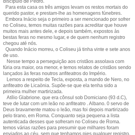
discípulo de Pedro.
Para esta casa os três amigos levam os restos mortais do
querido pastor, e prestam-lhe as homenagens fúnebres.
Embora Inácio seja o primeiro a ser mencionado por sofrer
no Coliseu, temos muitas razões para acreditar que houve
muitos mais antes dele, e depois também, expostos às
bestas feras no mesmo lugar, e de quem nenhum registro
chegou até nós.
Quando Inácio morreu, o Coliseu já tinha vinte e sete anos
de uso.
Nesse tempo a perseguição aos cristãos assolava com
fúria ora maior, ora menor, e temos relatos de cristãos sendo
lançados às feras noutros anfiteatros do Império.
Lemos a respeito de Tecla, exposta, a mando de Nero, no
anfiteatro de Licaònia. Supõe-se que ela tenha sido a
primeira mulher martirizada.
Atílio Glabrione. que era cônsul sob Domiciano (93 d.C),
teve de lutar com um leão no anfiteatro . Albano. 0 servo de
Deus bravamente matou o leão, mas foi depois martirizado
pelo tirano, em Roma. Conquanto seja pequena a lista
autenticada desses que sofreram no Coliseu de Roma.
temos várias razões para presumir que milhares foram
enviados ao céu, sem que tenhamos pies qualquer registro.