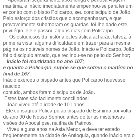
marítima, e Inácio imediatamente empenhou-se para ter um
encontro com o bispo Policarpo, seu condiscípulo de João.
Pelo esforço dos cristãos que o acompanharam, e que
provavelmente subornaram os guardas, foi-lhe dado este
privilégio, e ele passou alguns dias com Policarpo.
Os estudiosos da história eclesiástica acharão, talvez, à
primeira vista, alguma dificuldade em trazer para a mesma
página os notáveis nomes de João, Inácio e Policarpo. João
foi o discípulo amado, que reclinou-se no peito do Senhor;
Inácio foi martirizado no ano 107;
e quanto a Policarpo, supõe-se que sofreu o martírio no
final de 167.
Inácio exerceu o bispado antes que Policarpo houvesse
nascido;
contudo, ambos foram discípulos de João.
Estes fatos são facilmente conciliados:
João viveu até a idade de 101 anos.
Ele consagrou Policarpo ao bispado de Esmirna por volta
do ano 90 de Nosso Senhor, antes de ter as misteriosas
visões do Apocalipse, na ilha de Patmos.
Viveu alguns anos na Asia Menor, e deve ter estado
freqüentemente na cidade de Antioquia, quando Inácio era o