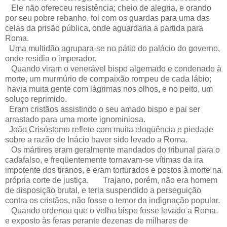
Ele não ofereceu resistência; cheio de alegria, e orando
por seu pobre rebanho, foi com os guardas para uma das
celas da prisão pública, onde aguardaria a partida para
Roma.
Uma multidão agrupara-se no pátio do palácio do governo,
onde residia o imperador.
Quando viram o venerável bispo algemado e condenado à
morte, um murmúrio de compaixão rompeu de cada lábio;
havia muita gente com lágrimas nos olhos, e no peito, um
soluço reprimido.
Eram cristãos assistindo o seu amado bispo e pai ser
arrastado para uma morte ignominiosa.
João Crisóstomo reflete com muita eloqüência e piedade
sobre a razão de Inácio haver sido levado a Roma.
Os mártires eram geralmente mandados do tribunal para o
cadafalso, e freqüentemente tornavam-se vítimas da ira
impotente dos tiranos, e eram torturados e postos à morte na
própria corte de justiça. Trajano, porém, não era homem
de disposição brutal, e teria suspendido a perseguição
contra os cristãos, não fosse o temor da indignação popular.
Quando ordenou que o velho bispo fosse levado a Roma.
e exposto às feras perante dezenas de milhares de