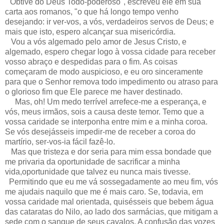
"Obtive do Deus Todo-poderoso", escreveu ele em sua
carta aos romanos, "o que há longo tempo venho
desejando: ir ver-vos, a vós, verdadeiros servos de Deus; e
mais que isto, espero alcançar sua misericórdia.
Vou a vós algemado pelo amor de Jesus Cristo, e
algemado, espero chegar logo à vossa cidade para receber
vosso abraço e despedidas para o fim. As coisas
começaram de modo auspicioso, e eu oro sinceramente
para que o Senhor remova todo impedimento ou atraso para
o glorioso fim que Ele parece me haver destinado.
Mas, oh! Um medo terrível arrefece-me a esperança, e
vós, meus irmãos, sois a causa deste temor. Temo que a
vossa caridade se interponha entre mim e a minha coroa.
Se vós desejásseis impedir-me de receber a coroa do
martírio, ser-vos-ia fácil fazê-lo.
Mas que tristeza e dor seria para mim essa bondade que
me privaria da oportunidade de sacrificar a minha
vida,oportunidade que talvez eu nunca mais tivesse.
Permitindo que eu me vá sossegadamente ao meu fim, vós
me ajudais naquilo que me é mais caro. Se, todavia, em
vossa caridade mal orientada, quisésseis que bebem água
das cataratas do Nilo, ao lado dos sarmácias, que mitigam a
sede com o sangue de seus cavalos. A confusão das vozes