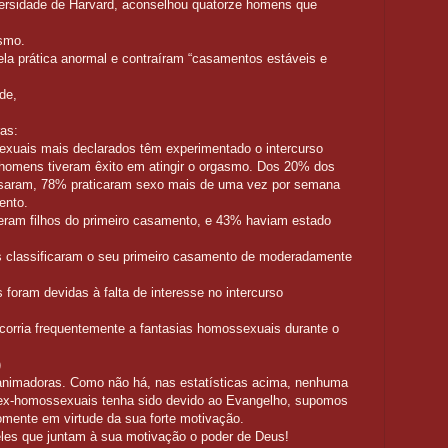
iversidade de Harvard, aconselhou quatorze homens que
ismo.
a prática anormal e contraíram “casamentos estáveis e
de
,
ras:
xuais mais declarados têm experimentado o intercurso
homens tiveram êxito em atingir o orgasmo. Dos 20% dos
asaram, 78% praticaram sexo mais de uma vez por semana
mento.
ram filhos do primeiro casamento, e 43% haviam estado
 classificaram o seu primeiro casamento de moderadamente
 foram devidas à falta de interesse no intercurso
orria frequentemente a fantasias homossexuais durante o
)
s animadoras. Como não há, nas estatísticas acima, nenhuma
ex-homossexuais tenha sido devido ao Evangelho, supomos
omente em virtude da sua forte motivação.
es que juntam à sua motivação o poder de Deus!