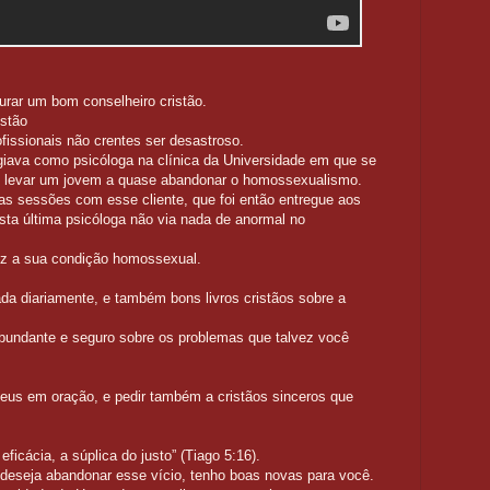
m bom conselheiro cristão.
istão
ofissionais não crentes ser desastroso.
iava como psicóloga na clínica da Universidade em que se
iu levar um jovem a quase abandonar o homossexualismo.
 as sessões com esse cliente, que foi então entregue aos
sta última psicóloga não via nada de anormal no
z a sua condição homossexual.
da diariamente, e também bons livros cristãos sobre a
bundante e seguro sobre os problemas que talvez você
Deus em oração, e pedir também a cristãos sinceros que
eficácia, a súplica do justo” (Tiago 5:16).
deseja abandonar esse vício, tenho boas novas para você.