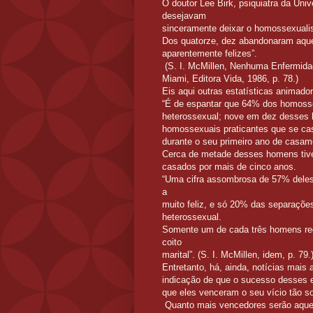
O doutor Lee Birk, psiquiatra da Un
desejavam
sinceramente deixar o homossexual
Dos quatorze, dez abandonaram aquel
aparentemente felizes”.
(S. I. McMillen,
Nenhuma Enfermida
Miami, Editora Vida, 1986, p. 78.)
Eis aqui outras estatísticas animado
“É de espantar que 64% dos homosse
heterossexual; nove em dez desses 
homossexuais praticantes que se c
durante o seu primeiro ano de casa
Cerca de metade desses homens tive
casados por mais de cinco anos.
“Uma cifra assombrosa de 57% deles
a
muito feliz, e só 20% das separações
heterossexual.
Somente um de cada três homens rec
coito
marital”. (S. I. McMillen, idem, p. 79.
Entretanto, há, ainda, notícias mai
indicação de que o sucesso desses 
que eles venceram o seu vício tão s
Quanto mais vencedores serão aquel