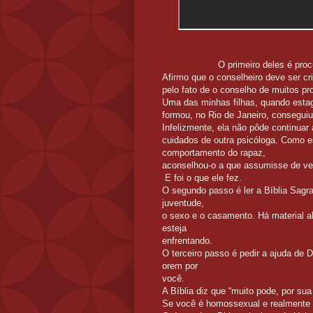
O primeiro deles é procurar u
Afirmo que o conselheiro deve ser cr
pelo fato de o conselho de muitos pr
Uma das minhas filhas, quando estag
formou, no Rio de Janeiro, consegu
Infelizmente, ela não pôde continuar
cuidados de outra psicóloga. Como e
comportamento do rapaz,
aconselhou-o a que assumisse de ve
E foi o que ele fez.
O segundo passo é ler a Bíblia Sagra
juventude,
o sexo e o casamento. Há material a
esteja
enfrentando.
O terceiro passo é pedir a ajuda de 
orem por
você.
A Bíblia diz que “muito pode, por sua 
Se você é homossexual e realmente 