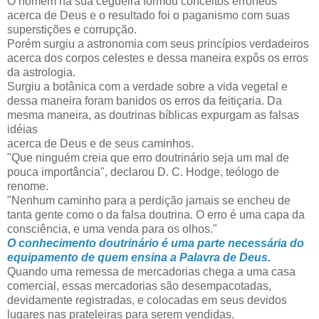
O homem na sua cegueira formou conceitos errôneos
acerca de Deus e o resultado foi o paganismo com suas
superstições e corrupção.
Porém surgiu a astronomia com seus princípios verdadeiros
acerca dos corpos celestes e dessa maneira expôs os erros
da astrologia.
Surgiu a botânica com a verdade sobre a vida vegetal
e
dessa maneira foram banidos os erros da feitiçaria. Da
mesma maneira, as doutrinas bíblicas expurgam as falsas
idéias
acerca de Deus e de seus caminhos.
"Que ninguém creia que erro doutrinário seja um mal de
pouca importância", declarou D. C. Hodge, teólogo de
renome.
"Nenhum caminho para a perdição jamais se encheu de
tanta gente como o da falsa doutrina. O erro é uma capa da
consciência, e uma venda para os olhos."
O conhecimento doutrinário é uma parte necessária do
equipamento de quem ensina a Palavra de Deus.
Quando uma remessa de mercadorias chega a uma casa
comercial, essas mercadorias são desempacotadas,
devidamente registradas, e colocadas em seus devidos
lugares nas prateleiras para serem vendidas.