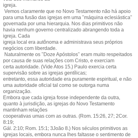
igreja.
Vemos claramente que no Novo Testamento não há apoio
para uma fusão das igrejas em uma "máquina eclesiástica"
governada por uma hierarquia. Nos dias primitivos não
havia nenhum governo centralizado abrangendo toda a
igreja. Cada
igreja local era autônoma e administrava seus próprios
negócios com liberdade.
Naturalmente os "Doze Apóstolos" eram muito respeitados
por causa de suas relações com Cristo, e exerciam
certa autoridade. (Vide Atos 15.) Paulo exercia certa
supervisão sobre as igrejas gentílicas;
entretanto, essa autoridade era puramente espiritual, e não
uma autoridade oficial tal como se outorga numa
organização.
Embora que cada igreja fosse independente da outra,
quanto à jurisdição, as igrejas do Novo Testamento
mantinham relações
cooperativas umas com as outras. (Rom. 15:26, 27; 2Cor.
8:19;
Gál. 2:10; Rom. 15:1; 3João 8.) Nos séculos primitivos as
igrejas locais, embora nunca lhes faltasse o sentimento de