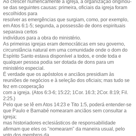
Ao crescer numericamente a igreja, a organização originou-
se das seguintes causas: primeira, oficiais da igreja foram
escolhidos para
resolver as emergências que surgiam, como, por exemplo,
em Atos 6:1-5; segunda, a possessão de dons espirituais
separava certos
indivíduos para a obra do ministério.
As primeiras igrejas eram democráticas em seu governo,
circunstância natural em uma comunidade onde o dom do
Espírito Santo estava disponível a todos, e onde toda e
qualquer pessoa podia ser dotada de dons para um
ministério especial.
É verdade que os apóstolos e anciãos presidiam às
reuniões de negócios e à seleção dos oficiais; mas tudo se
fez em cooperação
com a igreja. (Atos 6:3-6; 15:22; 1Cor. 16:3; 2Cor. 8:19; Fil.
2:25.)
Pelo que se lê em Atos 14:23 e Tito 1:5, poderá entender-se
que Paulo e Barnabé nomearam anciãos sem consultar a
igreja;
mas historiadores eclesiásticos de responsabilidade
afirmam que eles os "nomearam" da maneira usual, pelo
voto dos membros da