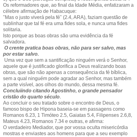
Os reformadores que, ao final da Idade Média, enfatizaram a
célebre afirmação de Habacuque:
"Mas o justo viverá pela fé" (2.4, ARA), faziam questão de
sublinhar que tal fé era uma fides sola, e nunca uma fides
solitaria.
Isto porque as boas obras são uma evidência da fé
salvadora.
O crente pratica boas obras, não para ser salvo, mas
por estar salvo.
Uma vez que sem a santificação ninguém verá o Senhor,
aquele que é justificado glorifica a Deus realizando boas
obras, que são não apenas a consequência da fé bíblica,
sem a qual ninguém pode agradar ao Senhor, mas também
a parte visível, aos olhos do mundo, dessa mesma fé.
Concluiindo citando Agostinho, o grande pensador
cristão do quarto século
.
Ao concluir o seu tratado sobre o encontro de Deus, o
famoso bispo de Hipona baseia-se em passagens como
Romanos 6.23, 1 Timóteo 2.5, Gaiatas 5.4, Filipenses 2.6,8,
Mateus 4.23, Romanos 7.34 e outras, e afirma:
O verdadeiro Mediador, que por vossa oculta misericórdia
mostras e enviastes aos homens para que a seu exemplo