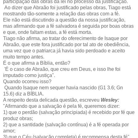
participação das obras da lei no processo da justificação.
Ao dizer que Abraão foi justificado pelas obras, Tiago está
mostrando tão-somente a relação das obras com a fé.
Ele não está discutindo a questão da nossa justificação,
mas afirmando que a fé salvadora é seguida por boas obras
e que, onde faltam estas, a fé está morta.
Tiago não afirma, ao tratar do oferecimento de Isaque por
Abraão, que este fora justificado por tal ato de obediência,
uma vez que o patriarca já havia sido perdoado e aceito
muito tempo antes.
É o que afirma a Bíblia, então?
'É o caso de Abraão, que creu em Deus, e isso lhe foi
imputado como justiça".
Quando ocorreu isso?
Quando Isaque nem sequer havia nascido (G1 3.6; Gn
15.6) diz a BÍBLIA.
A respeito desta delicada questão, escreveu
Wesley:
"Afirmando que a salvação é pela fé, queremos dizer:
1) que o perdão (salvação principiada) é recebido por fé que
produz obras;
2) que a santidade (salvação contínua) é a fé operada por
amor;
3) que o Céu (salvação completa) é recompensa desta fé".