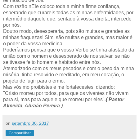
ter nascido de vós.
Com razão nEle coloco toda a minha firme confiança,
esperando que curareis todas as minhas enfermidades, por
intermédio daquele que, sentado à vossa direita, intercede
por nós.
Doutro modo, desesperaria, pois são muitas e grandes as
minhas fraquezas! Sim, são muitas e grandes, mas maior é
o poder da vossa medicina.
Poderíamos pensar que o vosso Verbo se tinha afastado da
união com o homem e desesperado de nos salvar, se não
se tivesse feito homem e habitado entre nós.
Atemorizado com os meus pecados e com o peso da minha
miséria, tinha resolvido e meditado, em meu coração, o
projeto de fugir para o ermo.
Mas vós mo proibistes e me fortalecestes, dizendo:
"Cristo morreu por todos, para que os viventes não vivam
para si, mas para aquele que morreu por eles"
.( Pastor
Almeida, Abraão Pereira ).
on
setembro 30, 2017
Compartilhar