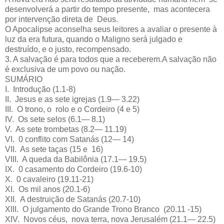
desenvolverá a partir do tempo presente, mas acontecera
por intervenção direta de Deus.
O Apocalipse aconselha seus leitores a avaliar o presente à
luz da era futura, quando o Maligno será julgado e
destruído, e o justo, recompensado.
3. A salvação é para todos que a receberem.A salvação não
é exclusiva de um povo ou nação.
SUMÁRIO
I. Introdução (1.1-8)
II. Jesus e as sete igrejas (1.9— 3.22)
III. O trono, o rolo e o Cordeiro (4 e 5)
IV. Os sete selos (6.1— 8.1)
V. As sete trombetas (8.2— 11.19)
VI. 0 conflito com Satanás (12— 14)
VII. As sete taças (15 e 16)
VIII. A queda da Babilônia (17.1— 19.5)
IX. 0 casamento do Cordeiro (19.6-10)
X. 0 cavaleiro (19.11-21)
XI. Os mil anos (20.1-6)
XII. A destruição de Satanás (20.7-10)
XIII. O julgamento do Grande Trono Branco (20.11 -15)
XIV. Novos céus, nova terra, nova Jerusalém (21.1— 22.5)