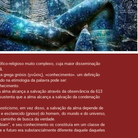
fico-religioso muito complexo, cuja maior disseminação
ã.
ra grega gnósis (γνῶσις), «conhecimento». um definição
do na etimologia da palavra pode ser:
nhecimento.
 alma alcança a salvação através da observância da 613
 sustenta que a alma alcança a salvação da condenação
o gnosticismo, em vez disso, a salvação da alma depende de
 e esclarecido (gnose) do homem, do mundo e do universo,
m caminho de busca da verdade.
iam", e seu conhecimento os constituía em um classe de
te e futuro era substancialmente diferente daquele daqueles