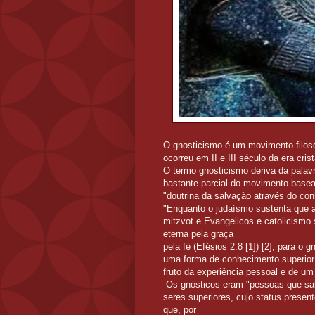
O gnosticismo é um movimento filosó
ocorreu em II e III século da era crist
O termo gnosticismo deriva da palav
bastante parcial do movimento basea
"doutrina da salvação através do co
"Enquanto o judaísmo sustenta que a
mitzvot e Evangelicos e catolicismo
eterna pela graça
pela fé (Efésios 2.8 [1]) [2]; para 
uma forma de conhecimento superior
fruto da experiência pessoal e de u
Os gnósticos eram "pessoas que sab
seres superiores, cujo status presen
que, por