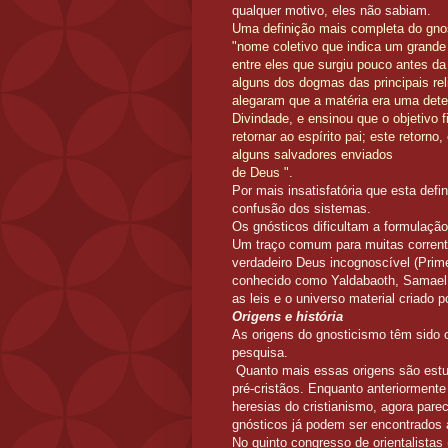
qualquer motivo, eles não sabiam.
Uma definição mais completa do gnos
"nome coletivo que indica um grande 
entre eles que surgiu pouco antes da
alguns dos dogmas das principais re
alegaram que a matéria era uma dete
Divindade, e ensinou que o objetivo 
retornar ao espírito pai; este retorno
alguns salvadores enviados
de Deus ".
Por mais insatisfatória que esta defi
confusão dos sistemas.
Os gnósticos dificultam a formulação
Um traço comum para muitas corrente
verdadeiro Deus incognoscível (Pri
conhecido como Yaldabaoth, Samael 
as leis e o universo material criado 
Origens e história
As origens do gnosticismo têm sido o
pesquisa.
Quanto mais essas origens são est
pré-cristãos. Enquanto anteriorment
heresias do cristianismo, agora pare
gnósticos já podem ser encontrados a
No quinto congresso de orientalistas