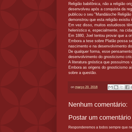
Religião babilônica, não a religião or
desenvolveu após a conquista da regi
publicou o seu "Mandäische Religião
demonstrou que esta religião existiu
Em vez disso, muitos estudiosos têm
helenístico e, especialmente, na cid
Em 1880, Joel tentou provar que a or
Embora a tese sobre Platão possa se
nascimento e na desenvolvimento do
De qualquer forma, esse pensamento 
desenvolvimento do gnosticismo cris
A literatura gnóstica que possuímos 
Embora as origens do gnosticismo ain
sobre a questão.
on
março 20, 2018
Nenhum comentário:
Postar um comentário
Responderemos a todos sempre que nece