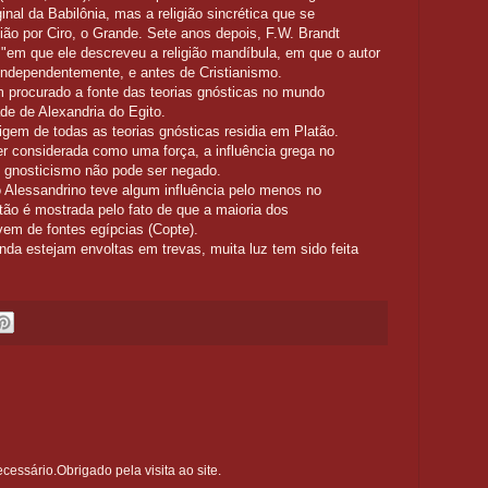
iginal da Babilônia, mas a religião sincrética que se
ão por Ciro, o Grande. Sete anos depois, F.W. Brandt
 "em que ele descreveu a religião mandíbula, em que o autor
 independentemente, e antes de Cristianismo.
 procurado a fonte das teorias gnósticas no mundo
ade de Alexandria do Egito.
igem de todas as teorias gnósticas residia em Platão.
r considerada como uma força, a influência grega no
 gnosticismo não pode ser negado.
Alessandrino teve algum influência pelo menos no
tão é mostrada pelo fato de que a maioria dos
vem de fontes egípcias (Copte).
da estejam envoltas em trevas, muita luz tem sido feita
ssário.Obrigado pela visita ao site.