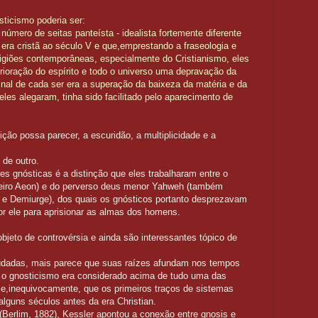
ticismo poderia ser:
número de seitas panteísta - idealista fortemente diferente
 era cristã ao século V e que,emprestando a fraseologia e
ligiões contemporâneas, especialmente do Cristianismo, eles
rioração do espírito e todo o universo uma depravação da
final de cada ser era a superação da baixeza da matéria e da
, eles alegaram, tinha sido facilitado pelo aparecimento de
nição possa parecer, a escuridão, a multiplicidade e a
 de outro.
s gnósticas é a distinção que eles trabalharam entre o
meiro Aeon) e do perverso deus menor Yahweh (também
e Demiurge), dos quais os gnósticos portanto desprezavam
por ele para aprisionar as almas dos homens.
bjeto de controvérsia e ainda são interessantes tópico de
udadas, mais parece que suas raízes afundam nos tempos
e o gnosticismo era considerado acima de tudo uma das
ce,inequivocamente, que os primeiros traços de sistemas
lguns séculos antes da era Christian.
 (Berlim, 1882), Kessler apontou a conexão entre gnosis e