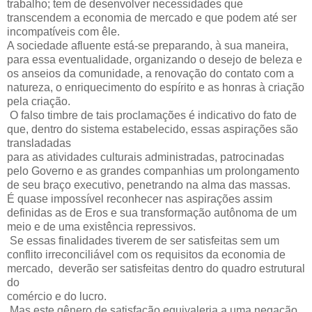
trabalho; tem de desenvolver necessidades que
transcendem a economia de mercado e que podem até ser
incompatíveis com êle.
A sociedade afluente está-se preparando, à sua maneira,
para essa eventualidade, organizando o desejo de beleza e
os anseios da comunidade, a renovação do contato com a
natureza, o enriquecimento do espírito e as honras à criação
pela criação.
O falso timbre de tais proclamações é indicativo do fato de
que, dentro do sistema estabelecido, essas aspirações são
transladadas
para as atividades culturais administradas, patrocinadas
pelo Governo e as grandes companhias um prolongamento
de seu braço executivo, penetrando na alma das massas.
É quase impossível reconhecer nas aspirações assim
definidas as de Eros e sua transformação autônoma de um
meio e de uma existência repressivos.
Se essas finalidades tiverem de ser satisfeitas sem um
conflito irreconciliável com os requisitos da economia de
mercado, deverão ser satisfeitas dentro do quadro estrutural
do
comércio e do lucro.
Mas este gênero de satisfação equivaleria a uma negação,