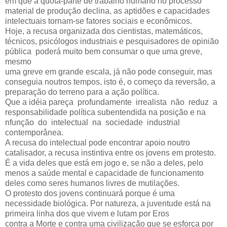
em que a quota-parte de trabalho humano no processo
material de produção declina, as aptidões e capacidades
intelectuais tornam-se fatores sociais e econômicos.
Hoje, a recusa organizada dos cientistas, matemáticos,
técnicos, psicólogos industriais e pesquisadores de opinião
pública poderá muito bem consumar o que uma greve,
mesmo
uma greve em grande escala, já não pode conseguir, mas
conseguia noutros tempos, isto é, o começo da reversão, a
preparação do terreno para a ação política.
Que a idéia pareça profundamente irrealista não reduz a
responsabilidade política subentendida na posição e na
nfunção do intelectual na sociedade industrial
contemporânea.
A recusa do intelectual pode encontrar apoio noutro
catalisador, a recusa instintiva entre os jovens em protesto.
É a vida deles que está em jogo e, se não a deles, pelo
menos a saúde mental e capacidade de funcionamento
deles como seres humanos livres de mutilações.
O protesto dos jovens continuará porque é uma
necessidade biológica. Por natureza, a juventude está na
primeira linha dos que vivem e lutam por Eros
contra a Morte e contra uma civilização que se esforça por