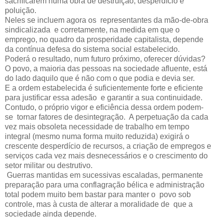
sacrificarem numa obra de destruição, desperdício e
poluição.
Neles se incluem agora os representantes da mão-de-obra
sindicalizada e corretamente, na medida em que o
emprego, no quadro da prosperidade capitalista, depende
da contínua defesa do sistema social estabelecido.
Poderá o resultado, num futuro próximo, oferecer dúvidas?
O povo, a maioria das pessoas na sociedade afluente, está
do lado daquilo que é não com o que podia e devia ser.
E a ordem estabelecida é suficientemente forte e eficiente
para justificar essa adesão e garantir a sua continuidade.
Contudo, o próprio vigor e eficiência dessa ordem podem-
se tornar fatores de desintegração. A perpetuação da cada
vez mais obsoleta necessidade de trabalho em tempo
integral (mesmo numa forma muito reduzida) exigirá o
crescente desperdício de recursos, a criação de empregos e
serviços cada vez mais desnecessários e o crescimento do
setor militar ou destrutivo.
Guerras mantidas em sucessivas escaladas, permanente
preparação para uma conflagração bélica e administração
total podem muito bem bastar para manter o povo sob
controle, mas à custa de alterar a moralidade de que a
sociedade ainda depende.