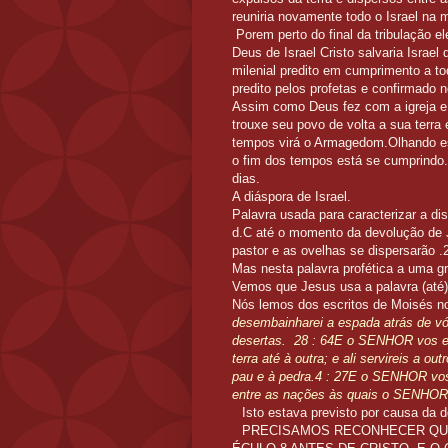
reuniria novamente todo o Israel na 
Porem perto do final da tribulação e
Deus de Israel Cristo salvaria Israe
milenial predito em cumprimento a to
predito pelos profetas e confirmado
Assim como Deus fez com a igreja e 
trouxe seu povo de volta a sua terra
tempos virá o Armagedom.Olhando e
o fim dos tempos está se cumprindo.
dias.
A diáspora de Israel.
Palavra usada para caracterizar a d
d.C até o momento da devolução de Je
pastor e as ovelhas se dispersarão .2
Mas nesta palavra profética a uma 
Vemos que Jesus usa a palavra (até) 
Nós lemos dos escritos de Moisés n
desembainharei a espada atrás de vó
desertas. 28 : 64E o SENHOR vos es
terra até à outra; e ali servireis a 
pau e à pedra.4 : 27E o SENHOR vos
entre as nações às quais o SENHOR
Isto estava previsto por causa da 
PRECISAMOS RECONHECER QUE