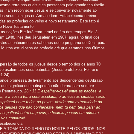
mesma terra nos quais eles passariam pela grande tribulação.
les iriam reconhecer Jesus e se converter novamente ao
l dos seus inimigos no Armagedom. Estabeleceria o reino
das as profecias do velho e novo testamento. Este fato é
 no Novo Testamento.
as nações Ele fará com Israel no fim dos tempos.Ele já
 em 1948, lhes deu Jerusalém em 1967, agora no final dos
stes acontecimentos sabemos que o programa de Deus para
 Muitos estudiosos da profecia crê que estamos nos últimos
ispersão de todos os judeus desde o tempo dos os anos 70
rusalém aos seus patriotas.(Jesus profetizou, Ferirei o
1.24).
grande promessa de livramento aos descendentes de Abraão
que significa que a dispersão não durará para sempre.
o Pentateuco.
26 : 33 E espalhar-vos-ei entre as nações, e
s; e a vossa terra será assolada, e as vossas cidades serão
palhará entre todos os povos, desde uma extremidade da
outros deuses que não conheceste, nem tu nem teus pais; ao
 espalhará entre os povos, e ficareis poucos em número
 vos conduzirá.
desobediência.
 A TOMADA DO REINO DO NORTE PELOS CIROS NOS