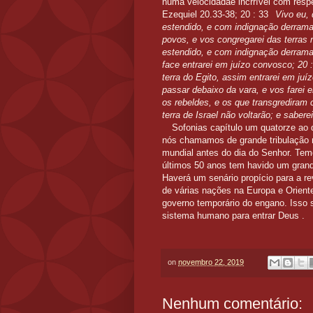
numa velocidadae incrrível com respei
Ezequiel 20.33-38;
20 : 33
Vivo eu,
estendido, e com indignação derramad
povos, e vos congregarei das terras
estendido, e com indignação derram
face entrarei em juízo convosco;
20 :
terra do Egito, assim entrarei em ju
passar debaixo da vara, e vos farei e
os rebeldes, e os que transgrediram 
terra de Israel não voltarão; e sabe
Sofonias capítulo um quatorze ao 
nós chamamos de grande tribulação 
mundial antes do dia do Senhor. Te
últimos 50 anos tem havido um grand
Haverá um senário propício para a re
de várias nações na Europa e Oriente
governo temporário do engano. Isso s
sistema humano para entrar Deus .
on
novembro 22, 2019
Nenhum comentário: