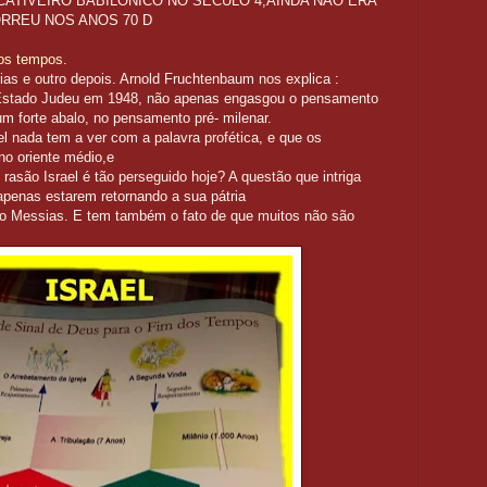
 CATIVEIRO BABILÔNICO NO SÉCULO 4,AINDA NÃO ERA
ORREU NOS ANOS 70 D
dos tempos
.
ias e outro depois. Arnold Fruchtenbaum nos explica :
 Estado Judeu em 1948, não apenas engasgou o pensamento
 forte abalo, no pensamento pré- milenar.
l nada tem a ver com a palavra profética, e que os
no oriente médio,e
são Israel é tão perseguido hoje? A questão que intriga
 apenas estarem retornando a sua pátria
 Messias. E tem também o fato de que muitos não são