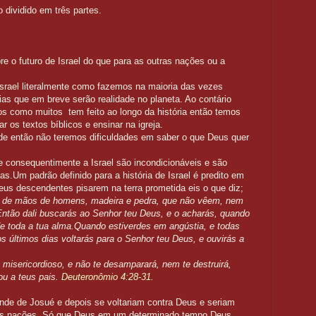
 dividido em três partes.
e o futuro de Israel do que para as outras nações ou a
srael literalmente como fazemos na maioria das vezes
s que em breve serão realidade no planeta. Ao contário
os como muitos tem feito ao longo da história então temos
ar os textos bíblicos e ensinar na igreja.
 então não teremos dificuldades em saber o que Deus quer
 consequentimente a Israel são incondicionáveis e são
as.Um padrão definido para a história de Israel é predito em
s descendentes pisarem na terra prometida eis o que diz;
ra de mãos de homens, madeira e pedra, que não vêem, nem
ão dali buscarás ao Senhor teu Deus, e o acharás, quando
de toda a tua alma.Quando estiverdes em angústia, e todas
s últimos dias voltarás para o Senhor teu Deus, e ouvirás a
misericordioso, e não te desamparará, nem te destruirá,
u a teus pais.
Deuteronômio 4:28-31.
ande de Josué e depois se voltariam contra Deus e seriam
e as nações. Só que Deus em um determinado tempo Deus