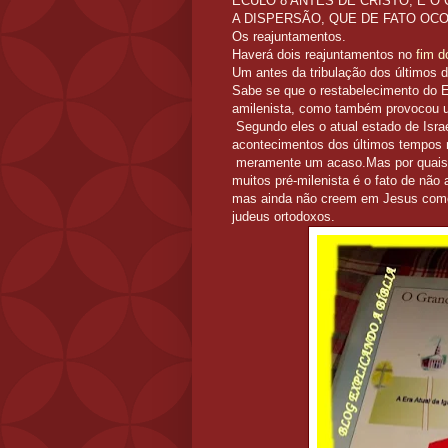
ÉCULO 8 ANTES DE CRISTO, E O
A DISPERSÃO, QUE DE FATO OC
Os reajuntamentos.
Haverá dois reajuntamentos no
fim 
Um antes da tribulação dos últimos d
Sabe se que o restabelecimento do
amilenista, como também provocou um
Segundo eles o atual estado de Israe
acontecimentos dos últimos tempos 
meramente um acaso.Mas por quais ra
muitos pré-milenista é o fato de não
mas ainda não creem em Jesus como
judeus ortodoxos.