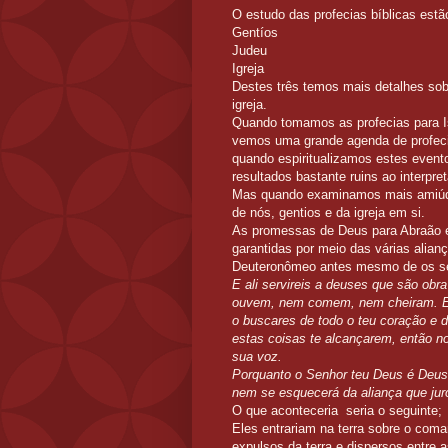
O estudo das profecias bíblicas estão
Gentíos
Judeu
Igreja
Destes três temos mais detalhes sobr
igreja.
Quando tomamos as profecias para I
vemos uma grande agenda de profecia
quando espiritualizamos estes event
resultados bastante ruins ao interpret
Mas quando examinamos mais amiúde
de nós, gentios e da igreja em si.
As promessas de Deus para Abraão e
garantidas por meio das várias alianç
Deuteronômeo antes mesmo de os seu
E ali servireis a deuses que são ob
ouvem, nem comem, nem cheiram. Ent
o buscares de todo o teu coração e 
estas coisas te alcançarem, então no
sua voz.
Porquanto o Senhor teu Deus é Deus 
nem se esquecerá da aliança que juro
O que aconteceria seria o seguinte;
Eles entrariam na terra sobre o com
expulsos da terra e dispersos entr