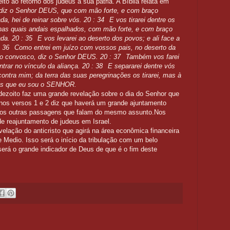
to ao retorno dos judeus a sua pátria. A Bíblia relata em
 diz o Senhor DEUS, que com mão forte, e com braço
a, hei de reinar sobre vós.
20 : 34
E vos tirarei dentre os
 nas quais andais espalhados, com mão forte, e com braço
ada.
20 : 35
E vos levarei ao deserto dos povos; e ali face a
 36
Como entrei em juízo com vossos pais, no deserto da
ízo convosco, diz o Senhor DEUS.
20 : 37
Também vos farei
ntrar no vínculo da aliança.
20 : 38
E separarei dentre vós
contra mim; da terra das suas peregrinações os tirarei, mas à
reis que eu sou o SENHOR.
dezoito faz uma grande revelação sobre o dia do Senhor que
nos versos 1 e 2 diz que haverá um grande ajuntamento
mos outras passagens que falam do mesmo assunto.Nos
e reajuntamento de judeus em Israel.
velação do anticristo que agirá na área econômica financeira
 Medio. Isso será o início da tribulação com um belo
erá o grande indicador de Deus de que é o fim deste