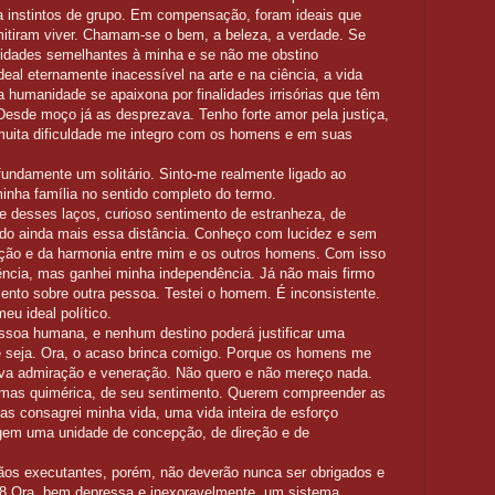
 a instintos de grupo. Em compensação, foram ideais que
itiram viver. Chamam-se o bem, a beleza, a verdade. Se
ilidades semelhantes à minha e se não me obstino
eal eternamente inacessível na arte e na ciência, a vida
a humanidade se apaixona por finalidades irrisórias que têm
. Desde moço já as desprezava. Tenho forte amor pela justiça,
uita dificuldade me integro com os homens e em suas
ofundamente um solitário. Sinto-me realmente ligado ao
inha família no sentido completo do termo.
 desses laços, curioso sentimento de estranheza, de
do ainda mais essa distância. Conheço com lucidez e sem
ação e da harmonia entre mim e os outros homens. Com isso
cência, mas ganhei minha independência. Já não mais firmo
ento sobre outra pessoa. Testei o homem. É inconsistente.
eu ideal político.
ssoa humana, e nenhum destino poderá justificar uma
e seja. Ora, o acaso brinca comigo. Porque os homens me
va admiração e veneração. Não quero e não mereço nada.
, mas quimérica, de seu sentimento. Querem compreender as
as consagrei minha vida, uma vida inteira de esforço
exigem uma unidade de concepção, de direção e de
ãos executantes, porém, não deverão nunca ser obrigados e
 8 Ora, bem depressa e inexoravelmente, um sistema