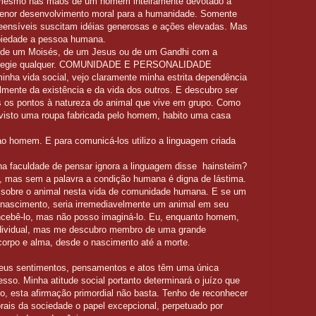
 mesmo nas mãos de um homem inteiramente devotado à
 menor desenvolvimento moral para a humanidade. Somente
eensíveis suscitam idéias generosas e ações elevadas. Mas
 piedade a pessoa humana.
 de um Moisés, de um Jesus ou de um Gandhi com a
arnegie qualquer. COMUNIDADE E PERSONALIDADE
minha vida social, vejo claramente minha estrita dependência
almente da existência e da vida dos outros. E descubro ser
 os pontos à natureza do animal que vive em grupo. Como
visto uma roupa fabricada pelo homem, habito uma casa
ao homem. E para comunicá-los utilizo a linguagem criada
a faculdade de pensar ignora a linguagem disse hainsteim?
, mas sem a palavra a condição humana é digna de lástima.
sobre o animal nesta vida de comunidade humana. E se um
 nascimento, seria irremediavelmente um animal em seu
ncebê-lo, mas não posso imaginá-lo. Eu, enquanto homem,
ndividual, mas me descubro membro de uma grande
orpo e alma, desde o nascimento até a morte.
us sentimentos, pensamentos e atos têm uma única
esso. Minha atitude social portanto determinará o juízo que
 esta afirmação primordial não basta. Tenho de reconhecer
orais da sociedade o papel excepcional, perpetuado por