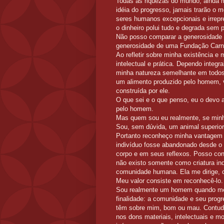
Todas as riquezas do mundo, ainda
idéia do progresso, jamais trarão o
seres humanos excepcionais e irrepr
o dinheiro polui tudo e degrada sem
Não posso comparar a generosidade
generosidade de uma Fundação C
Ao refletir sobre minha existência e 
intelectual e prática. Dependo integr
minha natureza semelhante em todos
um alimento produzido pelo homem, 
construída por ele.
O que sei e o que penso, eu o devo 
pelo homem.
Mas quem sou eu realmente, se minh
Sou, sem dúvida, um animal superior
Portanto reconheço minha vantagem 
indivíduo fosse abandonado desde o
corpo e em seus reflexos. Posso co
não existo somente como criatura i
comunidade humana. Ela me dirige, c
Meu valor consiste em reconhecê-lo.
Sou realmente um homem quando me
finalidade: a comunidade e seu progr
têm sobre mim, bom ou mau. Contudo,
nos dons materiais, intelectuais e m