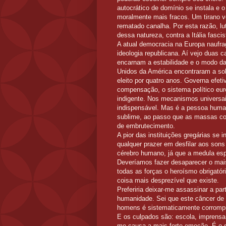
autocrático de domínio se instala e o
moralmente mais fracos. Um tirano 
rematado canalha. Por esta razão, l
dessa natureza, contra a Itália fasci
A atual democracia na Europa naufra
ideologia republicana. Aí vejo duas 
encarnam a estabilidade e o modo da
Unidos da América encontraram a so
eleito por quatro anos. Governa efe
compensação, o sistema político eu
indigente. Nos mecanismos univers
indispensável. Mas é a pessoa humana
sublime, ao passo que as massas con
de embrutecimento.
A pior das instituições gregárias se 
qualquer prazer em desfilar aos so
cérebro humano, já que a medula espi
Deveríamos fazer desaparecer o mais
todas as forças o heroísmo obrigatório
coisa mais desprezível que existe.
Preferiria deixar-me assassinar a par
humanidade. Sei que este câncer de 
homens é sistematicamente corromp
E os culpados são: escola, imprensa
me causa a mais forte emoção. É o se