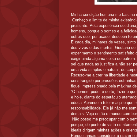
Minha condição humana me fascina 
Conheço o limite de minha existência
pressinto. Pela experiência cotidiana
homens, porque o sorriso e a felicid
outros que, por acaso, descobri te
E cada dia, milhares de vezes, sinto 
dos vivos e dos mortos. Gostaria de 
experimento o sentimento satisfeito
exigir ainda alguma coisa de outrem.
sei que nada as justifica a não ser p
uma vida simples e natural, de corpo 
Recuso-me a crer na liberdade e nest
constrangido por pressões estranhas
fiquei impressionado pela máxima d
“O homem pode, é certo, fazer o que
e hoje, diante do espetáculo aterrad
educa. Aprendo a tolerar aquilo que 
responsabilidade. Ele já não me esma
demais. Vejo então o mundo com bo
Não posso me preocupar com o sentid
porque, do ponto de vista estritamen
ideais dirigem minhas ações e orien
Porque jamais considerei o prazer e 