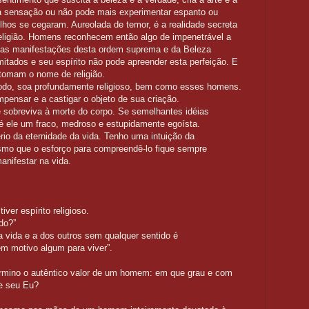
a sensação ou não pode mais experimentar espanto ou
lhos se cegaram. Aureolada de temor, é a realidade secreta
religião. Homens reconhecem então algo de impenetrável a
 as manifestações desta ordem suprema e da Beleza
itados e seu espírito não pode apreender esta perfeição. E
tomam o nome de religião.
o, soa profundamente religioso, bem como esses homens.
ensar e a castigar o objeto de sua criação.
 sobreviva à morte do corpo. Se semelhantes idéias
 ele um fraco, medroso e estupidamente egoísta.
io da eternidade da vida. Tenho uma intuição da
esmo que o esforço para compreendê-lo fique sempre
anifestar na vida.
ver espírito religioso.
do?”
 vida e a dos outros sem qualquer sentido é
em motivo algum para viver”.
rmino o autêntico valor de um homem: em que grau e com
de seu Eu?