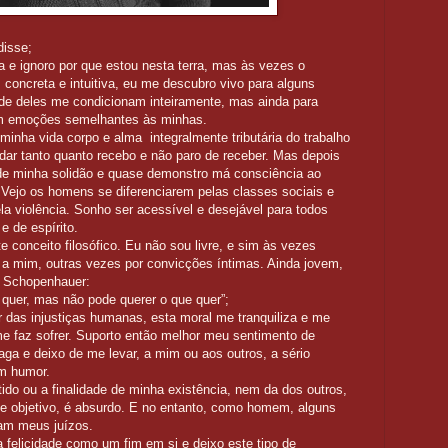
disse;
 e ignoro por que estou nesta terra, mas às vezes o
, concreta e intuitiva, eu me descubro vivo para alguns
ade deles me condicionam inteiramente, mas ainda para
rem emoções semelhantes às minhas.
minha vida corpo e alma integralmente tributária do trabalho
dar tanto quanto recebo e não paro de receber. Mas depois
 de minha solidão e quase demonstro má consciência ao
 Vejo os homens se diferenciarem pelas classes sociais e
ela violência. Sonho ser acessível e desejável para todos
e de espírito.
e conceito filosófico. Eu não sou livre, e sim às vezes
 a mim, outras vezes por convicções íntimas. Ainda jovem,
e Schopenhauer:
 quer, mas não pode querer o que quer”;
or das injustiças humanas, esta moral me tranquiliza e me
me faz sofrer. Suporto então melhor meu sentimento de
ga e deixo de me levar, a mim ou aos outros, a sério
m humor.
o ou a finalidade de minha existência, nem da dos outros,
te objetivo, é absurdo. E no entanto, como homem, alguns
tam meus juízos.
a felicidade como um fim em si e deixo este tipo de