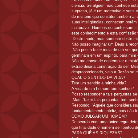
ciência. Se alguém não conhece est
surpresa, já é um mortovivo e seus o
do mistério que constitui também a 
suas inteligências, conhecem porém
inalterável. Homens se confessam lim
este conhecimento e esta confissão 
Deste modo, mas somente deste mod
Não posso imaginar um Deus a recomp
Não posso fazer ideia de um ser que
germinam em um espírito, para mim é
Não me canso de contemplar o mistér
extraordinária construção do ser. M
desproporcionado, vejo a Razão se m
QUAL O SENTIDO DA VIDA?
Tem um sentido a minha vida?
A vida de um homem tem sentido?
Posso responder a tais perguntas se ti
Mas, “fazer tais perguntas tem senti
Respondo: “Aquele que considera sua
fundamentalmente infeliz, pois não t
COMO JULGAR UM HOMEM?
De acordo com uma única regra dete
que finalidade o homem se libertou 
PARA QUÊ AS RIQUEZAS?