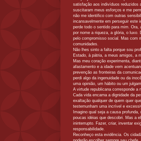
satisfação aos indivíduos reduzidos
suscitaram meus esforços e me perm
não me identifico com outras sensib
incansavelmente em perseguir este id
perde todo o sentido para mim. Ora, 
por nome a riqueza, a glória, o luxo
pelo compromisso social. Mas com m
comunidades.
Não lhes sinto a falta porque sou pr
Estado, à pátria, a meus amigos, a m
Mas meu coração experimenta, diante
afastamento e a idade vem acentuan
prevenção as fronteiras da comunic
perdi algo da ingenuidade ou da ino
uma opinião, um hábito ou um julgam
A virtude republicana corresponde a m
Cada vida encarna a dignidade da pe
exaltação qualquer de quem quer qu
testemunham uma incrível e excessi
Imagino qual seja a causa profunda
poucas idéias que descobri. Mas a el
ininterrupto. Fazer, criar, inventar 
responsabilidade.
Reconheço esta evidência. Os cidad
poderão escolher sempre seu chefe.