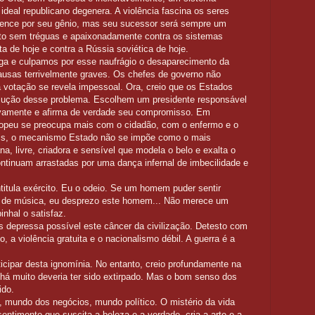
 ideal republicano degenera. A violência fascina os seres
vence por seu gênio, mas seu sucessor será sempre um
uto sem tréguas e apaixonadamente contra os sistemas
sta de hoje e contra a Rússia soviética de hoje.
ga e culpamos por esse naufrágio o desaparecimento da
causas terrivelmente graves. Os chefes de governo não
 votação se revela impessoal. Ora, creio que os Estados
lução desse problema. Escolhem um presidente responsável
tivamente e afirma de verdade seu compromisso. Em
ropeu se preocupa mais com o cidadão, com o enfermo e o
ais, o mecanismo Estado não se impõe como o mais
, livre, criadora e sensível que modela o belo e exalta o
tinuam arrastadas por uma dança infernal de imbecilidade e
intitula exército. Eu o odeio. Se um homem puder sentir
ns de música, eu desprezo este homem... Não merece um
nhal o satisfaz.
 depressa possível este câncer da civilização. Detesto com
, a violência gratuita e o nacionalismo débil. A guerra é a
ticipar desta ignomínia. No entanto, creio profundamente na
há muito deveria ter sido extirpado. Mas o bom senso dos
ido.
, mundo dos negócios, mundo político. O mistério da vida
ntimento que suscita a beleza e a verdade, cria a arte e a