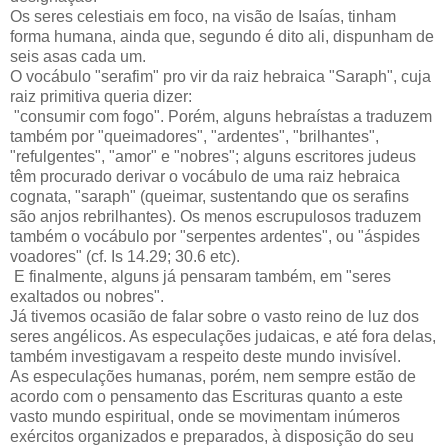
Os seres celestiais em foco, na visão de Isaías, tinham
forma humana, ainda que, segundo é dito ali, dispunham de
seis asas cada um.
O vocábulo "serafim" pro vir da raiz hebraica "Saraph", cuja
raiz primitiva queria dizer:
"consumir com fogo". Porém, alguns hebraístas a traduzem
também por "queimadores", "ardentes", "brilhantes",
"refulgentes", "amor" e "nobres"; alguns escritores judeus
têm procurado derivar o vocábulo de uma raiz hebraica
cognata, "saraph" (queimar, sustentando que os serafins
são anjos rebrilhantes). Os menos escrupulosos traduzem
também o vocábulo por "serpentes ardentes", ou "áspides
voadores" (cf. Is 14.29; 30.6 etc).
E finalmente, alguns já pensaram também, em "seres
exaltados ou nobres".
Já tivemos ocasião de falar sobre o vasto reino de luz dos
seres angélicos. As especulações judaicas, e até fora delas,
também investigavam a respeito deste mundo invisível.
As especulações humanas, porém, nem sempre estão de
acordo com o pensamento das Escrituras quanto a este
vasto mundo espiritual, onde se movimentam inúmeros
exércitos organizados e preparados, à disposição do seu