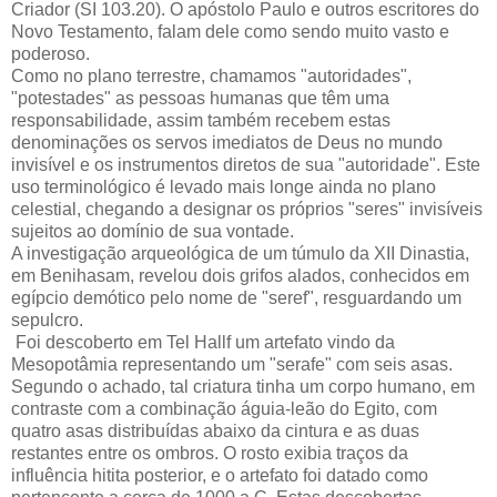
Criador (SI 103.20). O apóstolo Paulo e outros escritores do
Novo Testamento, falam dele como sendo muito vasto e
poderoso.
Como no plano terrestre, chamamos "autoridades",
"potestades" as pessoas humanas que têm uma
responsabilidade, assim também recebem estas
denominações os servos imediatos de Deus no mundo
invisível e os instrumentos diretos de sua "autoridade". Este
uso terminológico é levado mais longe ainda no plano
celestial, chegando a designar os próprios "seres" invisíveis
sujeitos ao domínio de sua vontade.
A investigação arqueológica de um túmulo da XII Dinastia,
em Benihasam, revelou dois grifos alados, conhecidos em
egípcio demótico pelo nome de "seref", resguardando um
sepulcro.
Foi descoberto em Tel Hallf um artefato vindo da
Mesopotâmia representando um "serafe" com seis asas.
Segundo o achado, tal criatura tinha um corpo humano, em
contraste com a combinação águia-leão do Egito, com
quatro asas distribuídas abaixo da cintura e as duas
restantes entre os ombros. O rosto exibia traços da
influência hitita posterior, e o artefato foi datado como