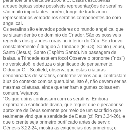
pertencente a cerca de 1000 a.C. Estas descobertas
arqueológicas sobre possíveis representações de serafins,
são muito importantes, porém, longe de traduzir ou
representar os verdadeiros serafins componentes do coro
angelical.
Os serafins são elevados poderes do mundo angelical que
se situam dentro do domínio do Criador. São os possíveis
regentes dos grandes corais no interior do Céu. Seu louvor
constantemente é dirigido à Trindade (Is 6.3): Santo (Deus),
Santo (Jesus), Santo (Espírito Santo). Na passagem de
Isaías, a Trindade está em foco! Observe o pronome ("nós")
no versículo8, e deduza o significado do pensamento.
O doutor C.I. Scofield, observa que estas criaturas
denominadas de serafins, conforme vemos aqui, contrastam
àluz do contexto com os querubins, isto é, não devem ser as
mesmas criaturas, ainda que tenham algumas coisas em
comum. Vejamos:
"Os querubins contrastam com os serafins. Embora
exprimam a santidade divina, que requer que o pecador se
aproxime de Deus somente por meio de um sacrifício que
realmente vindique a santidade de Deus (cf. Rm 3.24-26), e
que o crente seja primeiro purificado antes de servir;
Gênesis 3.22-24, mostra as exigências dos primeiros; e