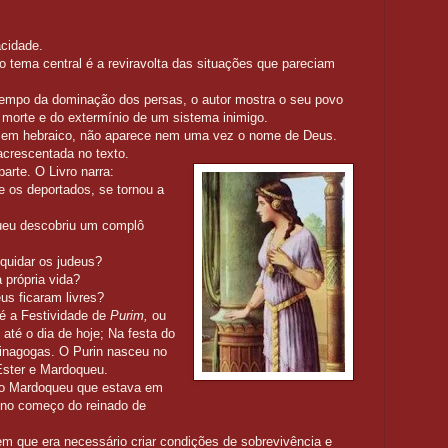
acidade.
o tema central é a reviravolta das situações que pareciam
 tempo da dominação dos persas, o autor mostra o seu povo
a morte e do extermínio de um sistema inimigo.
ita em hebraico, não aparece nem uma vez o nome de Deus.
 acrescentada no texto.
parte. O Livro narra:
e os deportados, se tornou a
queu descobriu um complô
iquidar os judeus?
a própria vida?
us ficaram livres?
 é a Festividade de
Purim,
ou
até o dia de hoje; Na festa do
s sinagogas. O Purin nasceu no
Ester e Mardoqueu.
to Mardoqueu que estava em
u no começo do reinado de
 em que era necessário criar condições de sobrevivência e