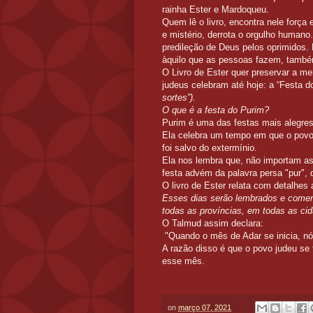
rainha Ester e Mardoqueu.
Quem lê o livro, encontra nele força
e mistério, derrota o orgulho humano
predileção de Deus pelos oprimidos. 
àquilo que as pessoas fazem, també
O Livro de Ester quer preservar a m
judeus celebram até hoje: a “Festa 
sortes”).
O que é a festa do Purim?
Purim é uma das festas mais alegres
Ela celebra um tempo em que o povo 
foi salvo do extermínio.
Ela nos lembra que, não importam a
festa advém da palavra persa "pur", q
O livro de Ester relata com detalhes 
Esses dias serão lembrados e comem
todas as províncias, em todas as cid
O Talmud assim declara:
"Quando o mês de Adar se inicia, n
A razão disso é que o povo judeu se t
esse mês.
on
março 07, 2021