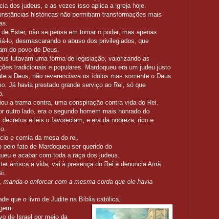
a dos judeus, e as vezes isso aplica a igreja hoje.
unstâncias históricas não permitiam transformações mais
das.
o de Ester, não se pensa em tomar o poder, mas apenas
ciá-lo, desmascarando o abuso dos privilegiados, que
am do povo de Deus.
us lutavam uma forma de legislação, valorizando as
ções tradicionais e populares. Mardoqueu era um judeu justo
te a Deus, não reverenciava os ídolos mas somente o Deus
mo. Já havia prestado grande serviço ao Rei, só que
o.
ou a trama contra, uma conspiração contra vida do Rei.
r outro lado, era o segundo homem mais honrado do
, decretos e leis o favoreciam, e era da nobreza, rico e
so.
ácio e comia da mesa do rei.
 pelo fato de Mardoqueu ser querido do
ueu e acabar com toda a raça dos judeus.
ter arrisca a vida, vai à presença do Rei e denuncia Amã
ei.
, manda-o enforcar com a mesma corda que ele havia
de que o livro de Judite na Bíblia católica.
sagem.
vo de Israel por meio da