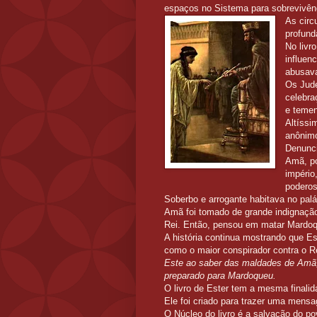
espaços no Sistema para sobrevivênci
As circ
profun
No livr
influen
abusav
Os Jude
celebra
e temen
Altíssi
anônim
Denunci
Amã, po
império
podero
Soberbo e arrogante habitava no pal
Amã foi tomado de grande indignação
Rei. Então, pensou em matar Mardoq
A história continua mostrando que Es
como o maior conspirador contra o R
Este ao saber das maldades de Amã
preparado para Mardoqueu.
O livro de Ester tem a mesma finalida
Ele foi criado para trazer uma men
O Núcleo do livro é a salvação do po