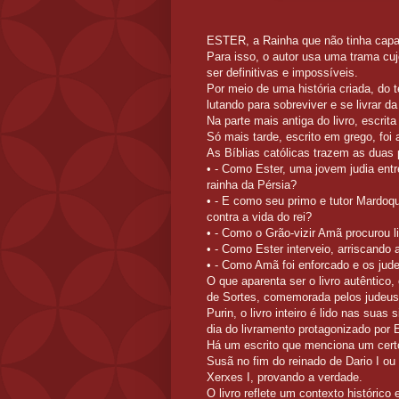
ESTER, a Rainha que não tinha cap
Para isso, o autor usa uma trama cuj
ser definitivas e impossíveis.
Por meio de uma história criada, do
lutando para sobreviver e se livrar d
Na parte mais antiga do livro, escr
Só mais tarde, escrito em grego, foi
As Bíblias católicas trazem as duas 
• - Como Ester, uma jovem judia entr
rainha da Pérsia?
• - E como seu primo e tutor Mardo
contra a vida do rei?
• - Como o Grão-vizir Amã procurou l
• - Como Ester interveio, arriscando 
• - Como Amã foi enforcado e os jude
O que aparenta ser o livro autêntico,
de Sortes, comemorada pelos judeus 
Purin, o livro inteiro é lido nas sua
dia do livramento protagonizado por 
Há um escrito que menciona um cer
Susã no fim do reinado de Dario I o
Xerxes I, provando a verdade.
O livro reflete um contexto histórico