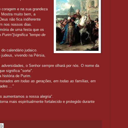
 e coragem e na sua grandeza
. Mostra muito bem, a
Deus não fica indiferente
m nos nossos dias.
emória de uma festa que os
do
Purim”(significa “tempo de
 do calendário judaico.
judeus, vivendo na Pérsia,
s adversidades, o Senhor sempre olhará por nós. O nome da
ue significa "sorte".
a história de Purim.
orados em todas as gerações, em todas as famílias, em
ades ..."
ós aumentamos a nossa alegria".
orna mais espiritualmente fortalecido e protegido durante