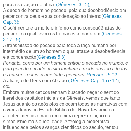
para a salvação da alma
(Gêneses 3.15);
A queda do homem no pecado pela sua desobediência em
pecar contra deus e sua condenação ao inferno(
Gêneses
Cap. 3);
O sofrimento e a morte e inferno como conseqüências do
pecado, no qual levou os humanos a morrerem
(Gêneses
3.17-19);
A transmissão do pecado para toda a raça humana por
intermédio de um só homem o qual trouxe a desobediencia
e a condenação
(Gêneses 5.3);
Portanto, como por um homem entrou o pecado no mundo, e
pelo pecado a morte, assim também a morte passou a todos
os homens por isso que todos pecaram.
Romanos 5:12
A aliança de Deus com Abraão
( Gêneses Cap. 15 e 17)
,
etc.
Embora muitos céticos tenham buscado negar o sentido
literal dos capítulos iniciais de Gênesis, vemos que tanto
Jesus quanto os apóstolos colocam todas as narrativas com
o verdadeiros no Estudo Bíblico do Novo Testamento,
acontecimentos e não como mera representação ou
simbolismo mais a realidade. A teologia modernista,
influenciada pelos avanços científicos do século, tentou