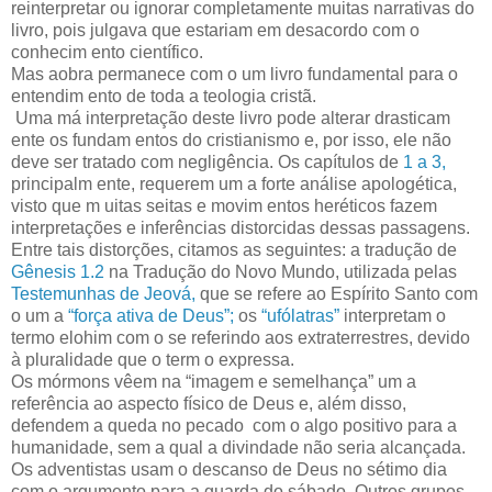
reinterpretar ou ignorar completamente muitas narrativas do
livro, pois julgava que estariam em desacordo com o
conhecim ento científico.
Mas aobra permanece com o um livro fundamental para o
entendim ento de toda a teologia cristã.
Uma má interpretação deste livro pode alterar drasticam
ente os fundam entos do cristianismo e, por isso, ele não
deve ser tratado com negligência. Os capítulos de
1 a 3,
principalm ente, requerem um a forte análise apologética,
visto que m uitas seitas e movim entos heréticos fazem
interpretações e inferências distorcidas dessas passagens.
Entre tais distorções, citamos as seguintes: a tradução de
Gênesis 1.2
na Tradução do Novo Mundo, utilizada pelas
Testemunhas de Jeová,
que se refere ao Espírito Santo com
o um a
“força ativa de Deus”;
os
“ufólatras”
interpretam o
termo elohim com o se referindo aos extraterrestres, devido
à pluralidade que o term o expressa.
Os mórmons vêem na “imagem e semelhança” um a
referência ao aspecto físico de Deus e, além disso,
defendem a queda no pecado com o algo positivo para a
humanidade, sem a qual a divindade não seria alcançada.
Os adventistas usam o descanso de Deus no sétimo dia
com o argumento para a guarda do sábado. Outros grupos