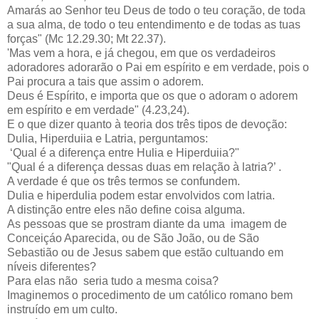
Amarás ao Senhor teu Deus de todo o teu coração, de toda
a sua alma, de todo o teu entendimento e de todas as tuas
forças" (Mc 12.29.30; Mt 22.37).
'Mas vem a hora, e já chegou, em que os verdadeiros
adoradores adorarão o Pai em espírito e em verdade, pois o
Pai procura a tais que assim o adorem.
Deus é Espírito, e importa que os que o adoram o adorem
em espírito e em verdade" (4.23,24).
E o que dizer quanto à teoria dos três tipos de devoção:
Dulia, Hiperduiia e Latria, perguntamos:
‘Qual é a diferença entre Hulia e Hiperduiia?"
"Qual é a diferença dessas duas em relação à latria?’ .
A verdade é que os três termos se confundem.
Dulia e hiperdulia podem estar envolvidos com latria.
A distinção entre eles não define coisa alguma.
As pessoas que se prostram diante da uma imagem de
Conceiçáo Aparecida, ou de São João, ou de São
Sebastião ou de Jesus sabem que estão cultuando em
níveis diferentes?
Para elas não seria tudo a mesma coisa?
Imaginemos o procedimento de um católico romano bem
instruído em um culto.