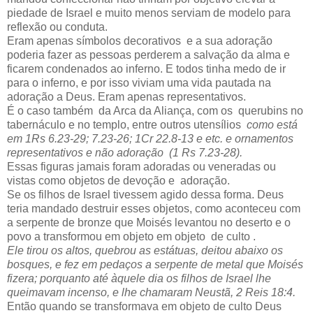
piedade de Israel e muito menos serviam de modelo para
reflexão ou conduta.
Eram apenas símbolos decorativos e a sua adoração
poderia fazer as pessoas perderem a salvação da alma e
ficarem condenados ao inferno. E todos tinha medo de ir
para o inferno, e por isso viviam uma vida pautada na
adoração a Deus. Eram apenas representativos.
É o caso também da Arca da Aliança, com os querubins no
tabernáculo e no templo, entre outros utensílios
como está
em 1Rs 6.23-29; 7.23-26; 1Cr 22.8-13 e etc. e ornamentos
representativos e não adoração (1 Rs 7.23-28).
Essas figuras jamais foram adoradas ou veneradas ou
vistas como objetos de devoção e adoração.
Se os filhos de Israel tivessem agido dessa forma. Deus
teria mandado destruir esses objetos, como aconteceu com
a serpente de bronze que Moisés levantou no deserto e o
povo a transformou em objeto em objeto de culto .
Ele tirou os altos, quebrou as estátuas, deitou abaixo os
bosques, e fez em pedaços a serpente de metal que Moisés
fizera; porquanto até àquele dia os filhos de Israel lhe
queimavam incenso, e lhe chamaram Neustã,
2 Reis 18:4.
Então quando se transformava em objeto de culto Deus