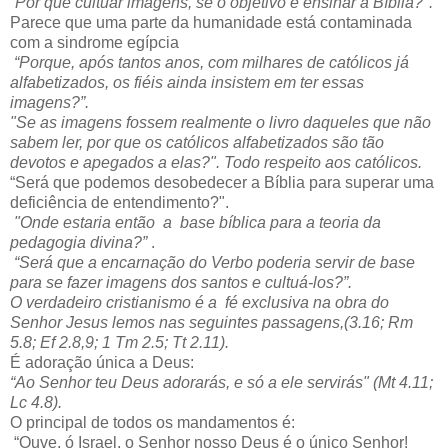
“Por que cultuar imagens, se o objetivo é ensinar a Bíblia?".
Parece que uma parte da humanidade está contaminada
com a sindrome egípcia
“Porque, após tantos anos, com milhares de católicos já
alfabetizados, os fiéis ainda insistem em ter essas
imagens?”.
"Se as imagens fossem realmente o livro daqueles que não
sabem ler, por que os católicos alfabetizados são tão
devotos e apegados a elas?". Todo respeito aos católicos.
“Será que podemos desobedecer a Bíblia para superar uma
deficiência de entendimento?".
"Onde estaria então a base bíblica para a teoria da
pedagogia divina?”
.
“Será que a encarnação do Verbo poderia servir de base
para se fazer imagens dos santos e cultuá-los?”.
O verdadeiro cristianismo é a fé exclusiva na obra do
Senhor Jesus lemos nas seguintes passagens,(3.16; Rm
5.8; Ef 2.8,9; 1 Tm 2.5; Tt 2.11).
É adoração única a Deus:
“Ao Senhor teu Deus adorarás, e só a ele servirás" (Mt 4.11;
Lc 4.8).
O principal de todos os mandamentos é:
“Ouve, ó Israel, o Senhor nosso Deus é o único Senhor!