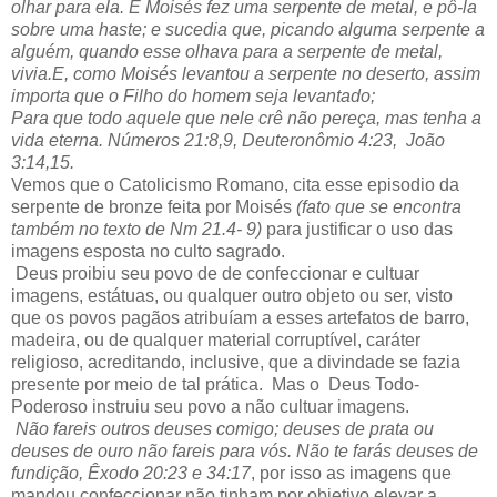
olhar para ela.
E Moisés fez uma serpente de metal, e pô-la
sobre uma haste; e sucedia que, picando alguma serpente a
alguém, quando esse olhava para a serpente de metal,
vivia.E, como Moisés levantou a serpente no deserto, assim
importa que o Filho do homem seja levantado;
Para que todo aquele que nele crê não pereça, mas tenha a
vida eterna. Números 21:8,9, Deuteronômio 4:23, João
3:14,15.
Vemos que o Catolicismo Romano, cita esse episodio da
serpente de bronze feita por Moisés
(fato que se encontra
também no texto de Nm 21.4- 9)
para justificar o uso das
imagens esposta no culto sagrado.
Deus proibiu seu povo de de confeccionar e cultuar
imagens, estátuas, ou qualquer outro objeto ou ser, visto
que os povos pagãos atribuíam a esses artefatos de barro,
madeira, ou de qualquer material corruptível, caráter
religioso, acreditando, inclusive, que a divindade se fazia
presente por meio de tal prática. Mas o Deus Todo-
Poderoso instruiu seu povo a não cultuar imagens.
Não fareis outros deuses comigo; deuses de prata ou
deuses de ouro não fareis para vós. Não te farás deuses de
fundição, Êxodo 20:23 e 34:17
, por isso as imagens que
mandou confeccionar não tinham por objetivo elevar a