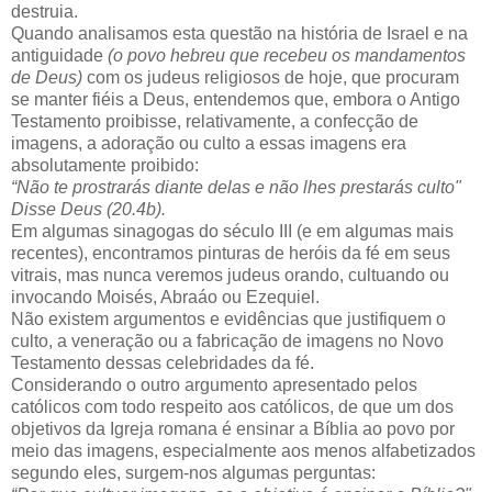
destruia.
Quando analisamos esta questão na história de Israel e na
antiguidade
(o povo hebreu que recebeu os mandamentos
de Deus)
com os judeus religiosos de hoje, que procuram
se manter fiéis a Deus, entendemos que, embora o Antigo
Testamento proibisse, relativamente, a confecção de
imagens, a adoração ou culto a essas imagens era
absolutamente proibido:
“Não te prostrarás diante delas e não lhes prestarás culto"
Disse Deus (20.4b).
Em algumas sinagogas do século III (e em algumas mais
recentes), encontramos pinturas de heróis da fé em seus
vitrais, mas nunca veremos judeus orando, cultuando ou
invocando Moisés, Abraáo ou Ezequiel.
Não existem argumentos e evidências que justifiquem o
culto, a veneração ou a fabricação de imagens no Novo
Testamento dessas celebridades da fé.
Considerando o outro argumento apresentado pelos
católicos com todo respeito aos católicos, de que um dos
objetivos da Igreja romana é ensinar a Bíblia ao povo por
meio das imagens, especialmente aos menos alfabetizados
segundo eles, surgem-nos algumas perguntas: