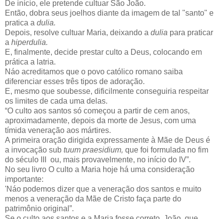
De início, ele pretende cultuar São João.
Então, dobra seus joelhos diante da imagem de tal "santo" e
pratica a
dulia.
Depois, resolve cultuar Maria, deixando a
dulia
para praticar
a
hiperdulia.
E, finalmente, decide prestar culto a Deus, colocando em
prática a latria.
Náo acreditamos que o povo católico romano saiba
diferenciar esses três tipos de adoração.
E, mesmo que soubesse, dificilmente conseguiria respeitar
os limites de cada uma delas.
“O culto aos santos só começou a partir de cem anos,
aproximadamente, depois da morte de Jesus, com uma
tímida veneração aos mártires.
A primeira oração dirigida expressamente à Mãe de Deus é
a invocação sub
tuum praesidium,
que foi formulada no fim
do século III ou, mais provavelmente, no início do IV”.
No seu livro O culto a Maria hoje há uma consideração
importante:
'Náo podemos dizer que a veneração dos santos e muito
menos a veneração da Mãe de Cristo faça parte do
patrimônio original”.
Se o culto aos santos e a Maria fosse correto. João, que