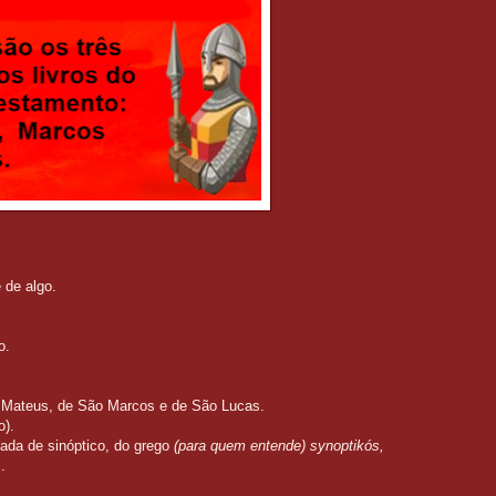
 de algo.
o.
Mateus, de São Marcos e de São Lucas.
o).
vada de sinóptico, do grego
(para quem entende) synoptikós,
.