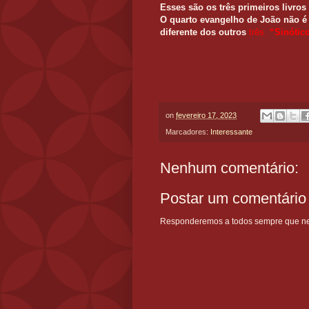
Esses são os três primeiros livr
O quarto evangelho de João não 
diferente dos outros
três.
“Sinótic
on
fevereiro 17, 2023
Marcadores:
Interessante
Nenhum comentário:
Postar um comentário
Responderemos a todos sempre que nece