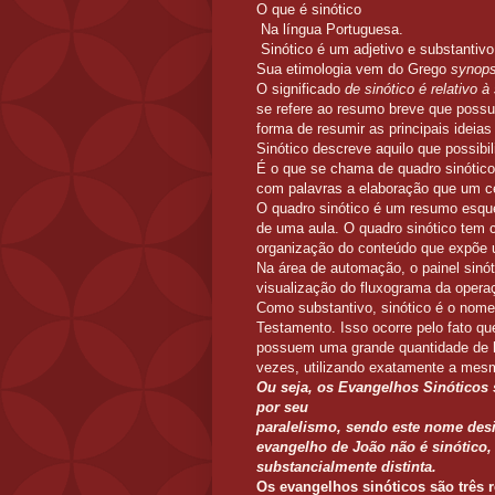
O que é sinótico
Na língua Portuguesa.
Sinótico é um adjetivo e substantiv
Sua etimologia vem do Grego
synopsi
O significado
de sinótico é relativo 
se refere ao resumo breve que possu
forma de resumir as principais ideias
Sinótico descreve aquilo que possibi
É o que se chama de quadro sinótico 
com palavras a elaboração que um ce
O quadro sinótico é um resumo esqu
de uma aula. O quadro sinótico tem c
organização do conteúdo que expõe um
Na área de automação, o painel sinó
visualização do fluxograma da opera
Como substantivo, sinótico é o nome
Testamento. Isso ocorre pelo fato 
possuem uma grande quantidade de 
vezes, utilizando exatamente a mesm
Ou seja, os Evangelhos Sinóticos
por seu
paralelismo, sendo este nome des
evangelho de João não é sinótico, 
substancialmente distinta.
Os evangelhos sinóticos são três r