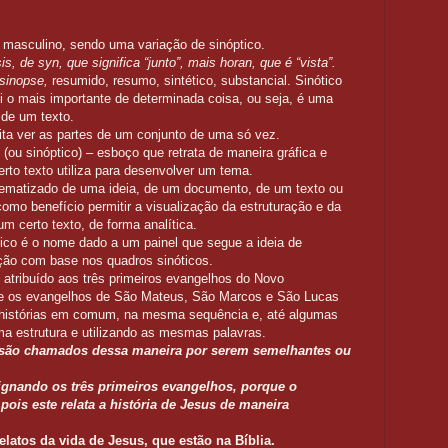
o masculino, sendo uma variação de sinóptico.
s, de syn, que significa “junto”, mais horan, que é “vista”.
à sinopse,
resumido, resumo, sintético, substancial. Sinótico
i o mais importante de determinada coisa, ou seja, é uma
 de um texto.
lita ver as partes de um conjunto de uma só vez.
(ou sinóptico) – esboço que retrata de maneira gráfica e
rto texto utiliza para desenvolver um tema.
ematizado de uma ideia, de um documento, de um texto ou
omo benefício permitir a visualização da estruturação e da
 certo texto, de forma analítica.
tico é o nome dado a um painel que segue a ideia de
ção com base nos quadros sinóticos.
 atribuído aos três primeiros evangelhos do Novo
que os evangelhos de São Mateus, São Marcos e São Lucas
histórias em comum, na mesma sequência e, até algumas
a estrutura e utilizando as mesmas palavras.
 são chamados dessa maneira por serem semelhantes ou
ignando os três primeiros evangelhos, porque o
pois este relata a história de Jesus de maneira
elatos da vida de Jesus, que estão na Bíblia.