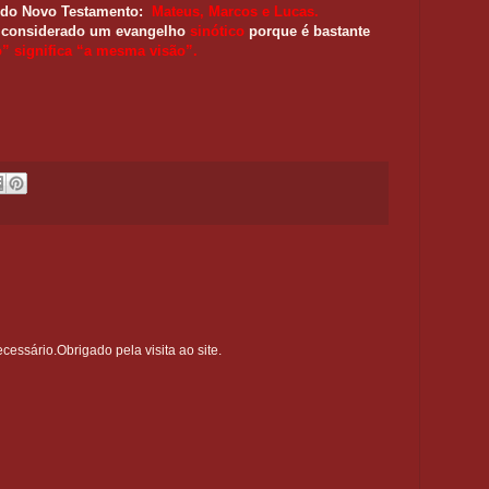
os do Novo Testamento:
Mateus, Marcos e Lucas.
é considerado um evangelho
sinótico
porque é bastante
o” significa “a mesma visão”.
ssário.Obrigado pela visita ao site.