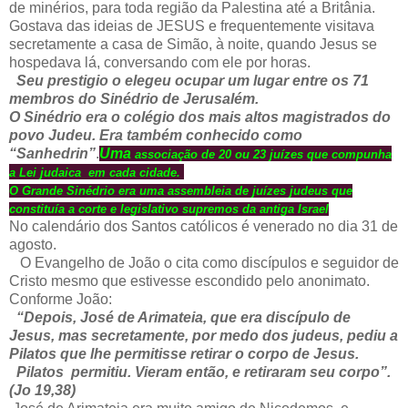
de minérios, para toda região da Palestina até a Britânia.
Gostava das ideias de JESUS e frequentemente visitava
secretamente a casa de Simão, à noite, quando Jesus se
hospedava lá, conversando com ele por horas.
Seu prestigio o elegeu ocupar um lugar entre os 71
membros do Sinédrio de Jerusalém.
O Sinédrio era o colégio dos mais altos magistrados do
povo Judeu. Era também conhecido como
“Sanhedrin”
.
Uma
associação de 20 ou 23 juízes que compunha
a Lei judaica em cada cidade.
O Grande Sinédrio era uma assembleia de juízes judeus que
constituía a corte e legislativo supremos da antiga Israel
No calendário dos Santos católicos é venerado no dia 31 de
agosto.
O Evangelho de João o cita como discípulos e seguidor de
Cristo mesmo que estivesse escondido pelo anonimato.
Conforme João:
“Depois, José de Arimateia, que era discípulo de
Jesus, mas secretamente, por medo dos judeus, pediu a
Pilatos que lhe permitisse retirar o corpo de Jesus.
Pilatos permitiu. Vieram então, e retiraram seu corpo”.
(Jo 19,38)