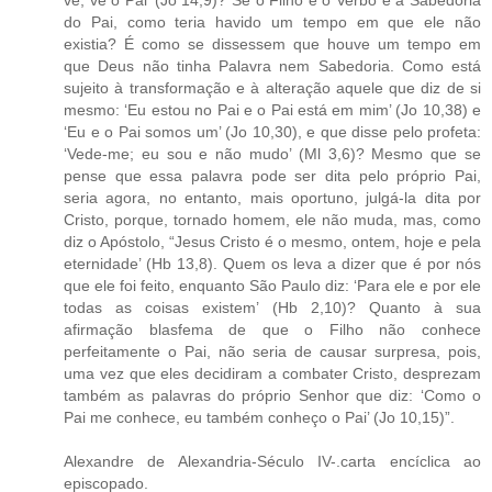
vê, vê o Pai’ (Jo 14,9)? Se o Filho é o Verbo e a Sabedoria
do Pai, como teria havido um tempo em que ele não
existia? É como se dissessem que houve um tempo em
que Deus não tinha Palavra nem Sabedoria. Como está
sujeito à transformação e à alteração aquele que diz de si
mesmo: ‘Eu estou no Pai e o Pai está em mim’ (Jo 10,38) e
‘Eu e o Pai somos um’ (Jo 10,30), e que disse pelo profeta:
‘Vede-me; eu sou e não mudo’ (Ml 3,6)? Mesmo que se
pense que essa palavra pode ser dita pelo próprio Pai,
seria agora, no entanto, mais oportuno, julgá-la dita por
Cristo, porque, tornado homem, ele não muda, mas, como
diz o Apóstolo, “Jesus Cristo é o mesmo, ontem, hoje e pela
eternidade’ (Hb 13,8). Quem os leva a dizer que é por nós
que ele foi feito, enquanto São Paulo diz: ‘Para ele e por ele
todas as coisas existem’ (Hb 2,10)? Quanto à sua
afirmação blasfema de que o Filho não conhece
perfeitamente o Pai, não seria de causar surpresa, pois,
uma vez que eles decidiram a combater Cristo, desprezam
também as palavras do próprio Senhor que diz: ‘Como o
Pai me conhece, eu também conheço o Pai’ (Jo 10,15)”.
Alexandre de Alexandria-Século IV-.carta encíclica ao
episcopado.