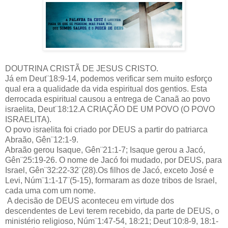
DOUTRINA CRISTÃ DE JESUS CRISTO.
Já em Deut¨18:9-14, podemos verificar sem muito esforço
qual era a qualidade da vida espiritual dos gentios. Esta
derrocada espiritual causou a entrega de Canaã ao povo
israelita, Deut¨18:12.A CRIAÇÃO DE UM POVO (O POVO
ISRAELITA).
O povo israelita foi criado por DEUS a partir do patriarca
Abraão, Gên¨12:1-9.
Abraão gerou Isaque, Gên¨21:1-7; Isaque gerou a Jacó,
Gên¨25:19-26. O nome de Jacó foi mudado, por DEUS, para
Israel, Gên¨32:22-32¨(28).Os filhos de Jacó, exceto José e
Levi, Núm¨1:1-17¨(5-15), formaram as doze tribos de Israel,
cada uma com um nome.
A decisão de DEUS aconteceu em virtude dos
descendentes de Levi terem recebido, da parte de DEUS, o
ministério religioso, Núm¨1:47-54, 18:21; Deut¨10:8-9, 18:1-