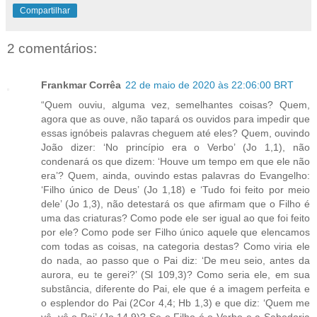
Compartilhar
2 comentários:
Frankmar Corrêa
22 de maio de 2020 às 22:06:00 BRT
“Quem ouviu, alguma vez, semelhantes coisas? Quem,
agora que as ouve, não tapará os ouvidos para impedir que
essas ignóbeis palavras cheguem até eles? Quem, ouvindo
João dizer: ‘No princípio era o Verbo’ (Jo 1,1), não
condenará os que dizem: ‘Houve um tempo em que ele não
era’? Quem, ainda, ouvindo estas palavras do Evangelho:
‘Filho único de Deus’ (Jo 1,18) e ‘Tudo foi feito por meio
dele’ (Jo 1,3), não detestará os que afirmam que o Filho é
uma das criaturas? Como pode ele ser igual ao que foi feito
por ele? Como pode ser Filho único aquele que elencamos
com todas as coisas, na categoria destas? Como viria ele
do nada, ao passo que o Pai diz: ‘De meu seio, antes da
aurora, eu te gerei?’ (Sl 109,3)? Como seria ele, em sua
substância, diferente do Pai, ele que é a imagem perfeita e
o esplendor do Pai (2Cor 4,4; Hb 1,3) e que diz: ‘Quem me