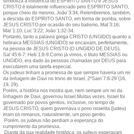
simboliza a influência do ESPÍRITO SANTO e JESUS
CRISTO é totalmente influenciado pelo ESPÍRITO SANTO,
porque cheio do mesmo, João¨3:34. Relembremos, também,
a descida do ESPÍRITO SANTO, em forma de pomba, sobre
JESUS CRISTO por ocasião do seu batismo, Mat¨3:16;
Mar¨1:10; Luc¨3:22; João¨1:32-34.
Portanto, tanto a palavra grega CRISTO (UNGIDO) quanto a
hebraica MESSIAS (UNGIDO) se encaixam, perfeitamente,
na pessoa de JESUS CRISTO (O UNGIDO DE DEUS),
Sal¨45:6-7; Heb¨1:8-9.Como já vimos, o título MESSIAS ou
UNGIDO, era dado às pessoas chamadas por DEUS para
executarem uma tarefa especial.
Os judeus tinham a promessa de que sempre haveria um rei
da linhagem de Davi no trono de Israel, 2ºSam¨7:8-29¨(16,
19, 29).
Porém, a história nos mostra que, nem sempre um rei da
linhagem de Davi, governou Israel.Muitas vezes, Israel foi
governado por povos gentios, inclusive, no tempo de
JESUS CRISTO, quem governava o povo israelita (judeu)
eram os romanos, naturalmente, um povo gentio.
Porém, os judeus não perdiam a esperança do
cumprimento da promessa.
Diante da sua realidade histórica, os judeus esperavam