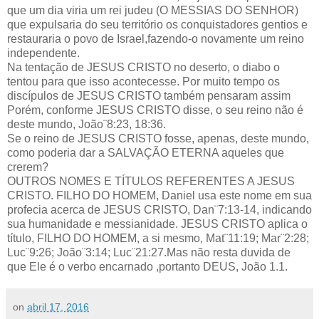
que um dia viria um rei judeu (O MESSIAS DO SENHOR)
que expulsaria do seu território os conquistadores gentios e
restauraria o povo de Israel,fazendo-o novamente um reino
independente.
Na tentação de JESUS CRISTO no deserto, o diabo o
tentou para que isso acontecesse. Por muito tempo os
discípulos de JESUS CRISTO também pensaram assim
Porém, conforme JESUS CRISTO disse, o seu reino não é
deste mundo, João¨8:23, 18:36.
Se o reino de JESUS CRISTO fosse, apenas, deste mundo,
como poderia dar a SALVAÇÃO ETERNA aqueles que
crerem?
OUTROS NOMES E TÍTULOS REFERENTES A JESUS
CRISTO. FILHO DO HOMEM, Daniel usa este nome em sua
profecia acerca de JESUS CRISTO, Dan¨7:13-14, indicando
sua humanidade e messianidade. JESUS CRISTO aplica o
título, FILHO DO HOMEM, a si mesmo, Mat¨11:19; Mar¨2:28;
Luc¨9:26; João¨3:14; Luc¨21:27.Mas não resta duvida de
que Ele é o verbo encarnado ,portanto DEUS, João 1.1.
on
abril 17, 2016