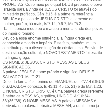
PROFETAS. Outro meio pelo qual DEUS preparou o povo
israelita para a vinda de JESUS CRISTO foi através do
ministério profético, Gên¨3:15, é a primeira referência
BÍBLICA à pessoa de JESUS CRISTO, a semente da
mulher, porém, há mais, Is¨7:14, 9:6-7; Miq¨5:2.
Tal influência modelou e marcou a mentalidade dos povos
do império romano.
Devido a essa enorme influência, a língua grega era
conhecida em todo o império. Este fato, também, muito
contribuiu para a disseminação do cristianismo. Em virtude
desta situação cultural, o NOVO TESTAMENTO foi escrito
na língua grega.
OS NOMES; JESUS, CRISTO, MESSIAS E SEUS
SIGNIFICADOS.
A palavra JESUS é nome próprio e significa, DEUS É
SALVADOR, Mat¨1:21.
De certa forma, é sinônimo do EMANUEL de Is¨7:14 (DEUS
o SALVADOR conosco, Is¨43:11, 45:15,¨21) e de Mat¨1:23.
O NOME CRISTO. CRISTO, é uma palavra grega referente
à hebraica MESSIAS, significa, UNGIDO, At¨10:34-
38¨(36,¨38). O NOME MESSIAS. A palavra MESSIAS é
derivada da palavra hebraica MESHIAH, a qual, como já