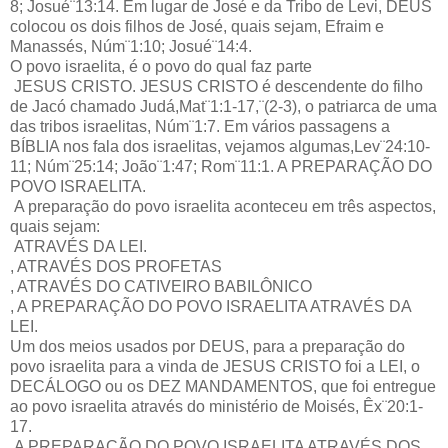
8; Josué¨13:14. Em lugar de José e da Tribo de Levi, DEUS
colocou os dois filhos de José, quais sejam, Efraim e
Manassés, Núm¨1:10; Josué¨14:4.
O povo israelita, é o povo do qual faz parte
JESUS CRISTO. JESUS CRISTO é descendente do filho
de Jacó chamado Judá,Mat¨1:1-17,¨(2-3), o patriarca de uma
das tribos israelitas, Núm¨1:7. Em vários passagens a
BÍBLIA nos fala dos israelitas, vejamos algumas,Lev¨24:10-
11; Núm¨25:14; João¨1:47; Rom¨11:1. A PREPARAÇÃO DO
POVO ISRAELITA.
A preparação do povo israelita aconteceu em três aspectos,
quais sejam:
ATRAVÉS DA LEI.
, ATRAVÉS DOS PROFETAS
, ATRAVÉS DO CATIVEIRO BABILÔNICO
, A PREPARAÇÃO DO POVO ISRAELITA ATRAVÉS DA
LEI.
Um dos meios usados por DEUS, para a preparação do
povo israelita para a vinda de JESUS CRISTO foi a LEI, o
DECÁLOGO ou os DEZ MANDAMENTOS, que foi entregue
ao povo israelita através do ministério de Moisés, Êx¨20:1-
17.
A PREPARAÇÃO DO POVO ISRAELITA ATRAVÉS DOS