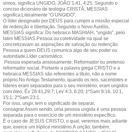
vimos, significa UNGIDO, JOÃO¨1:41, 4:25. Segundo o
conciso dicionário de teologia CRISTÃ, MESSIAS
significa:Literalmente “O UNGIDO”.
O líder designado por DEUS para cumprir a missão especial
de redenção e libertação. Segundo o Novo Aurélio,
MESSIAS significa: Do hebraico MASHIAH, “ungido”, pelo
latim MESSIAS.Pessoa ou coletividade na qual se
concretizavam as aspirações de salvação ou redenção.
Pessoa a quem DEUS comunica algo de seu poder ou
autoridade.Líder carismático.
Pessoa esperada ansiosamente. Reformador ou pretenso
reformador social. Portanto a palavra grega CRISTO e a
hebraica MESSIAS são referentes a título, não a nome
próprio.No Antigo Testamento, quando os reis, sacerdotes e
líderes eram separados para o seu ministério, eram ungidos
com óleo, Êx¨28:41,29:7; Lev¨4:3, 6:20; 1ºSam¨9:16, 10:1,
15:1; 2ºSam¨23:1.
Por isso, ungir, tem o significado de separar,
consagrar.Assim sendo, uma pessoa ungida é uma pessoa
separada para o exercício de um ministério específico.
É o caso de JESUS CRISTO, o qual, veremos mais adiante
que, exerce um tríplice ministério.A unção, também,