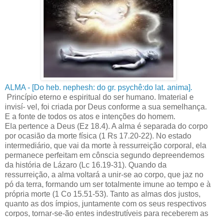
ALMA - [Do heb. nephesh: do gr. psychê:do lat. anima].
Princípio eterno e espiritual do ser humano. Imaterial e
invisí- vel, foi criada por Deus conforme a sua semelhança.
E a fonte de todos os atos e intenções do homem.
Ela pertence a Deus (Ez 18.4). A alma é separada do corpo
por ocasião da morte física (1 Rs 17.20-22). No estado
intermediário, que vai da morte à ressurreição corporal, ela
permanece perfeitam em cônscia segundo depreendemos
da história de Lázaro (Lc 16.19-31). Quando da
ressurreição, a alma voltará a unir-se ao corpo, que jaz no
pó da terra, formando um ser totalmente imune ao tempo e à
própria morte (1 Co 15.51-53). Tanto as almas dos justos,
quanto as dos ímpios, juntamente com os seus respectivos
corpos, tornar-se-ão entes indestrutíveis para receberem as