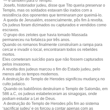
— e também para o Templo.
Josefo, historiador judeu, disse que Tito queria preservar o
Templo, mas os soldados estavam tão irados com a
resistência dos oponentes que terminaram por queimá-lo.
A queda de Jerusalém, essencialmente, pôs fim à revolta.
Os judeus foram dizimados ou capturados e vendidos como
escravos.
O grupo dos zelotes que havia tomado Massada
permaneceu na fortaleza por três anos.
Quando os romanos finalmente construíram a rampa para
cercar e invadir o local, encontraram todos os rebeldes
mortos.
Eles cometeram suicídio para que não fossem capturados
pelos invasores.
A revolta dos judeus marcou o fim do Estado judeu, pelo
menos até os tempos modernos.
A destruição do Templo de Herodes significou mudança no
culto judaico.
Quando os babilônios destruíram o Templo de Salomão, em
586 a.C, os judeus estabeleceram as sinagogas, onde
podiam estudar a Lei de Deus.
A destruição do Templo de Herodes pôs fim ao sistema
‘sacrificai judeu’ e os forçou a contar apenas com as