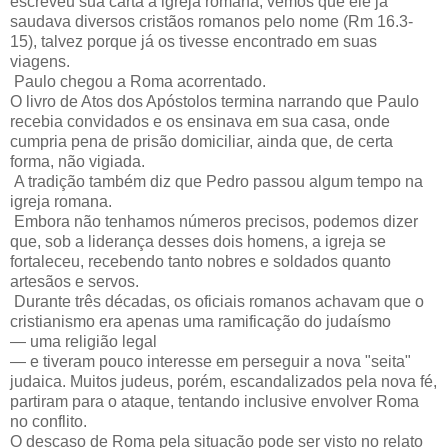
escreveu sua carta à igreja romana, vemos que ele já
saudava diversos cristãos romanos pelo nome (Rm 16.3-
15), talvez porque já os tivesse encontrado em suas
viagens.
Paulo chegou a Roma acorrentado.
O livro de Atos dos Apóstolos termina narrando que Paulo
recebia convidados e os ensinava em sua casa, onde
cumpria pena de prisão domiciliar, ainda que, de certa
forma, não vigiada.
A tradição também diz que Pedro passou algum tempo na
igreja romana.
Embora não tenhamos números precisos, podemos dizer
que, sob a liderança desses dois homens, a igreja se
fortaleceu, recebendo tanto nobres e soldados quanto
artesãos e servos.
Durante três décadas, os oficiais romanos achavam que o
cristianismo era apenas uma ramificação do judaísmo
— uma religião legal
— e tiveram pouco interesse em perseguir a nova "seita"
judaica. Muitos judeus, porém, escandalizados pela nova fé,
partiram para o ataque, tentando inclusive envolver Roma
no conflito.
O descaso de Roma pela situação pode ser visto no relato