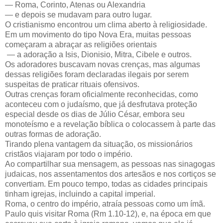
— Roma, Corinto, Atenas ou Alexandria
— e depois se mudavam para outro lugar.
O cristianismo encontrou um clima aberto à religiosidade.
Em um movimento do tipo Nova Era, muitas pessoas
começaram a abraçar as religiões orientais
— a adoração a Isis, Dionisio, Mitra, Cibele e outros.
Os adoradores buscavam novas crenças, mas algumas
dessas religiões foram declaradas ilegais por serem
suspeitas de praticar rituais ofensivos.
Outras crenças foram oficialmente reconhecidas, como
aconteceu com o judaísmo, que já desfrutava proteção
especial desde os dias de Júlio César, embora seu
monoteísmo e a revelação bíblica o colocassem à parte das
outras formas de adoração.
Tirando plena vantagem da situação, os missionários
cristãos viajaram por todo o império.
Ao compartilhar sua mensagem, as pessoas nas sinagogas
judaicas, nos assentamentos dos artesãos e nos cortiços se
convertiam. Em pouco tempo, todas as cidades principais
tinham igrejas, incluindo a capital imperial.
Roma, o centro do império, atraía pessoas como um ímã.
Paulo quis visitar Roma (Rm 1.10-12), e, na época em que