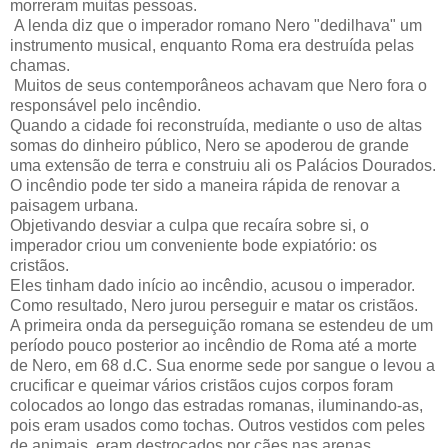
morreram muitas pessoas.
A lenda diz que o imperador romano Nero "dedilhava" um
instrumento musical, enquanto Roma era destruída pelas
chamas.
Muitos de seus contemporâneos achavam que Nero fora o
responsável pelo incêndio.
Quando a cidade foi reconstruída, mediante o uso de altas
somas do dinheiro público, Nero se apoderou de grande
uma extensão de terra e construiu ali os Palácios Dourados.
O incêndio pode ter sido a maneira rápida de renovar a
paisagem urbana.
Objetivando desviar a culpa que recaíra sobre si, o
imperador criou um conveniente bode expiatório: os
cristãos.
Eles tinham dado início ao incêndio, acusou o imperador.
Como resultado, Nero jurou perseguir e matar os cristãos.
A primeira onda da perseguição romana se estendeu de um
período pouco posterior ao incêndio de Roma até a morte
de Nero, em 68 d.C. Sua enorme sede por sangue o levou a
crucificar e queimar vários cristãos cujos corpos foram
colocados ao longo das estradas romanas, iluminando-as,
pois eram usados como tochas. Outros vestidos com peles
de animais, eram destroçados por cães nas arenas.