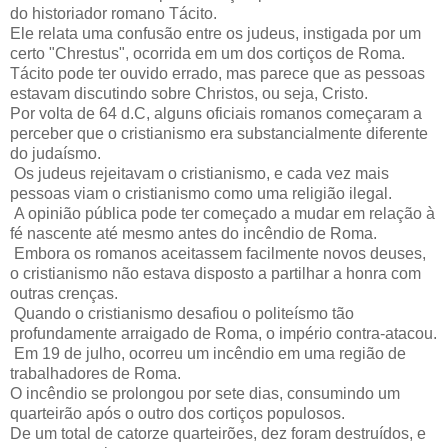
do historiador romano Tácito.
Ele relata uma confusão entre os judeus, instigada por um
certo "Chrestus", ocorrida em um dos cortiços de Roma.
Tácito pode ter ouvido errado, mas parece que as pessoas
estavam discutindo sobre Christos, ou seja, Cristo.
Por volta de 64 d.C, alguns oficiais romanos começaram a
perceber que o cristianismo era substancialmente diferente
do judaísmo.
Os judeus rejeitavam o cristianismo, e cada vez mais
pessoas viam o cristianismo como uma religião ilegal.
A opinião pública pode ter começado a mudar em relação à
fé nascente até mesmo antes do incêndio de Roma.
Embora os romanos aceitassem facilmente novos deuses,
o cristianismo não estava disposto a partilhar a honra com
outras crenças.
Quando o cristianismo desafiou o politeísmo tão
profundamente arraigado de Roma, o império contra-atacou.
Em 19 de julho, ocorreu um incêndio em uma região de
trabalhadores de Roma.
O incêndio se prolongou por sete dias, consumindo um
quarteirão após o outro dos cortiços populosos.
De um total de catorze quarteirões, dez foram destruídos, e