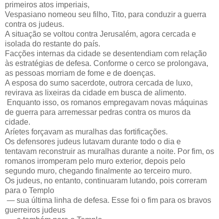
primeiros atos imperiais,
Vespasiano nomeou seu filho, Tito, para conduzir a guerra
contra os judeus.
A situação se voltou contra Jerusalém, agora cercada e
isolada do restante do país.
Facções internas da cidade se desentendiam com relação
às estratégias de defesa. Conforme o cerco se prolongava,
as pessoas morriam de fome e de doenças.
A esposa do sumo sacerdote, outrora cercada de luxo,
revirava as lixeiras da cidade em busca de alimento.
Enquanto isso, os romanos empregavam novas máquinas
de guerra para arremessar pedras contra os muros da
cidade.
Aríetes forçavam as muralhas das fortificações.
Os defensores judeus lutavam durante todo o dia e
tentavam reconstruir as muralhas durante a noite. Por fim, os
romanos irromperam pelo muro exterior, depois pelo
segundo muro, chegando finalmente ao terceiro muro.
Os judeus, no entanto, continuaram lutando, pois correram
para o Templo
— sua última linha de defesa. Esse foi o fim para os bravos
guerreiros judeus