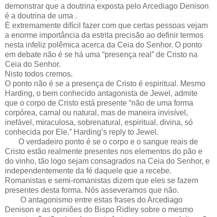
demonstrar que a doutrina exposta pelo Arcediago Denison
é a doutrina de uma .
É extremamente difícil fazer com que certas pessoas vejam
a enorme importância da estrita precisão ao definir termos
nesta infeliz polêmica acerca da Ceia do Senhor. O ponto
em debate não é se há uma “presença real” de Cristo na
Ceia do Senhor.
Nisto todos cremos.
O ponto não é se a presença de Cristo é espiritual. Mesmo
Harding, o bem conhecido antagonista de Jewel, admite
que o corpo de Cristo está presente “não de uma forma
corpórea, carnal ou natural, mas de maneira invisível,
inefável, miraculosa, sobrenatural, espiritual, divina, só
conhecida por Ele.” Harding’s reply to Jewel.
O verdadeiro ponto é se o corpo e o sangue reais de
Cristo estão realmente presentes nos elementos do pão e
do vinho, tão logo sejam consagrados na Ceia do Senhor, e
independentemente da fé daquele que a recebe.
Romanistas e semi-romanistas dizem que eles se fazem
presentes desta forma. Nós asseveramos que não.
O antagonismo entre estas frases do Arcediago
Denison e as opiniões do Bispo Ridley sobre o mesmo