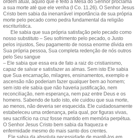
ordem atual, aquilo que é feito à Mesa do Senhor proclama
a sua morte até que ele venha (I Co. 11.26). O Senhor Jesus
Cristo bem sabia da inenarrável importância de sua própria
morte pelo pecado como pedra fundamental da religião
escriturística.
Ele sabia que sua própria satisfação pelo pecado como
nosso substituto – Seu sofrimento pelo pecado, o Justo
pelos injustos, Seu pagamento de nossa enorme dívida em
Sua própria pessoa, Sua completa redenção de nós outros
pelo Seu sangue
– Ele sabia que essa era de fato a raiz do cristianismo,
capaz de salvar e satisfazer as almas. Sem isto Ele sabia
que Sua encarnação, milagres, ensinamentos, exemplo e
ascensão não poderiam fazer qualquer bem ao homem;
sem isto ele sabia que não haveria justificação, nem
reconciliação, nem esperança, nem paz entre Deus e os
homens. Sabendo de tudo isto, ele cuidou que sua morte,
ao menos, não deveria ser esquecida. Ele cuidadosamente
estabeleceu uma ordenança, pela qual, por figuras vivas,
seu sacrifício na cruz fosse mantido em memória perpétua.
O Senhor Jesus Cristo bem sabia da fraqueza e
enfermidade mesmo do mais santo dos crentes.
Ele sabia da absoluta necessidade de mantê-los em