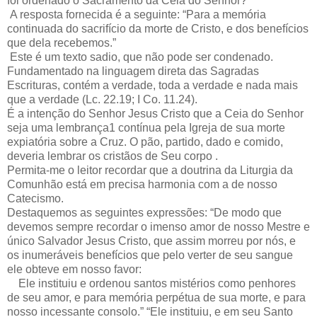
foi ordenado o Sacramento da Ceia do Senhor?”
A resposta fornecida é a seguinte: “Para a memória
continuada do sacrifício da morte de Cristo, e dos benefícios
que dela recebemos.”
Este é um texto sadio, que não pode ser condenado.
Fundamentado na linguagem direta das Sagradas
Escrituras, contém a verdade, toda a verdade e nada mais
que a verdade (Lc. 22.19; I Co. 11.24).
É a intenção do Senhor Jesus Cristo que a Ceia do Senhor
seja uma lembrança1 contínua pela Igreja de sua morte
expiatória sobre a Cruz. O pão, partido, dado e comido,
deveria lembrar os cristãos de Seu corpo .
Permita-me o leitor recordar que a doutrina da Liturgia da
Comunhão está em precisa harmonia com a de nosso
Catecismo.
Destaquemos as seguintes expressões: “De modo que
devemos sempre recordar o imenso amor de nosso Mestre e
único Salvador Jesus Cristo, que assim morreu por nós, e
os inumeráveis benefícios que pelo verter de seu sangue
ele obteve em nosso favor:
Ele instituiu e ordenou santos mistérios como penhores
de seu amor, e para memória perpétua de sua morte, e para
nosso incessante consolo.” “Ele instituiu, e em seu Santo