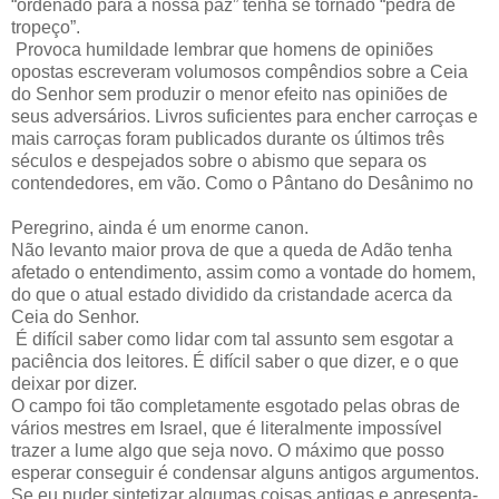
“ordenado para a nossa paz” tenha se tornado “pedra de
tropeço”.
Provoca humildade lembrar que homens de opiniões
opostas escreveram volumosos compêndios sobre a Ceia
do Senhor sem produzir o menor efeito nas opiniões de
seus adversários. Livros suficientes para encher carroças e
mais carroças foram publicados durante os últimos três
séculos e despejados sobre o abismo que separa os
contendedores, em vão. Como o Pântano do Desânimo no
Peregrino, ainda é um enorme canon.
Não levanto maior prova de que a queda de Adão tenha
afetado o entendimento, assim como a vontade do homem,
do que o atual estado dividido da cristandade acerca da
Ceia do Senhor.
É difícil saber como lidar com tal assunto sem esgotar a
paciência dos leitores. É difícil saber o que dizer, e o que
deixar por dizer.
O campo foi tão completamente esgotado pelas obras de
vários mestres em Israel, que é literalmente impossível
trazer a lume algo que seja novo. O máximo que posso
esperar conseguir é condensar alguns antigos argumentos.
Se eu puder sintetizar algumas coisas antigas e apresenta-