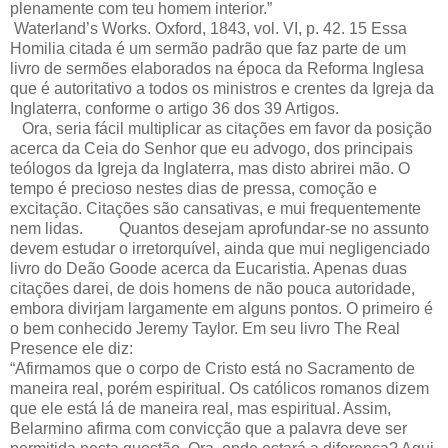
plenamente com teu homem interior.”
Waterland’s Works. Oxford, 1843, vol. VI, p. 42. 15 Essa
Homilia citada é um sermão padrão que faz parte de um
livro de sermões elaborados na época da Reforma Inglesa
que é autoritativo a todos os ministros e crentes da Igreja da
Inglaterra, conforme o artigo 36 dos 39 Artigos.
Ora, seria fácil multiplicar as citações em favor da posição
acerca da Ceia do Senhor que eu advogo, dos principais
teólogos da Igreja da Inglaterra, mas disto abrirei mão. O
tempo é precioso nestes dias de pressa, comoção e
excitação. Citações são cansativas, e mui frequentemente
nem lidas. Quantos desejam aprofundar-se no assunto
devem estudar o irretorquível, ainda que mui negligenciado
livro do Deão Goode acerca da Eucaristia. Apenas duas
citações darei, de dois homens de não pouca autoridade,
embora divirjam largamente em alguns pontos. O primeiro é
o bem conhecido Jeremy Taylor. Em seu livro The Real
Presence ele diz:
“Afirmamos que o corpo de Cristo está no Sacramento de
maneira real, porém espiritual. Os católicos romanos dizem
que ele está lá de maneira real, mas espiritual. Assim,
Belarmino afirma com convicção que a palavra deve ser