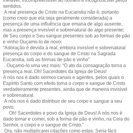
inefável, incompreensível ao homem e incognoscível pelos
sentidos.
A real presença de Cristo na Eucaristia não é, portanto
(como creio que ela seja geralmente considerada) a
presença de uma influência que emana de algo ausente,
mas a presença invisível e sobrenatural de algo presente;
de Seu corpo e Seu sangue presentes sob as formas de pão
e vinho Ouçamo-lo de novo:
“Adoração é devida à real, embora invisível e sobrenatural
presença do corpo e do sangue de Cristo na Sagrada
Eucaristia, sob as formas de pão e vinho”
. Ouçamo-lo uma vez mais: “O ato da consagração torna a
presença real. Oh! Sacerdotes da Igreja de Deus!
A nós nos é dado sermos canais e agentes, pelos quais o
Espírito Santo com efeito torna o corpo e sangue de Cristo
verdadeiramente presentes, ainda que de maneira invisível
e sobrenatural.
A nós nos é dado distribuir de seu corpo e sangue a seu
povo.
Oh! Sacerdotes e povo da Igreja de Deus! A nós nos é
dado tomar e comer, sob a forma de pão e vinho, na Ceia do
Senhor, o corpo e o sangue de Cristo.”
Ora, não multiplicarei citações como estas. Seria fácil