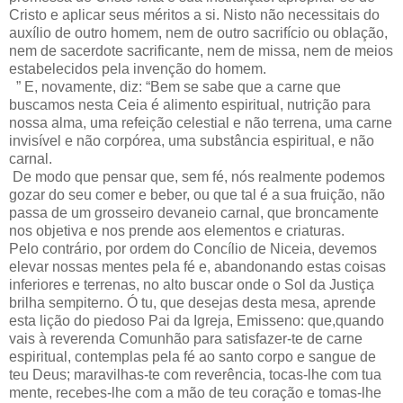
Cristo e aplicar seus méritos a si. Nisto não necessitais do
auxílio de outro homem, nem de outro sacrifício ou oblação,
nem de sacerdote sacrificante, nem de missa, nem de meios
estabelecidos pela invenção do homem.
” E, novamente, diz: “Bem se sabe que a carne que
buscamos nesta Ceia é alimento espiritual, nutrição para
nossa alma, uma refeição celestial e não terrena, uma carne
invisível e não corpórea, uma substância espiritual, e não
carnal.
De modo que pensar que, sem fé, nós realmente podemos
gozar do seu comer e beber, ou que tal é a sua fruição, não
passa de um grosseiro devaneio carnal, que broncamente
nos objetiva e nos prende aos elementos e criaturas.
Pelo contrário, por ordem do Concílio de Niceia, devemos
elevar nossas mentes pela fé e, abandonando estas coisas
inferiores e terrenas, no alto buscar onde o Sol da Justiça
brilha sempiterno. Ó tu, que desejas desta mesa, aprende
esta lição do piedoso Pai da Igreja, Emisseno: que,quando
vais à reverenda Comunhão para satisfazer-te de carne
espiritual, contemplas pela fé ao santo corpo e sangue de
teu Deus; maravilhas-te com reverência, tocas-lhe com tua
mente, recebes-lhe com a mão de teu coração e tomas-lhe