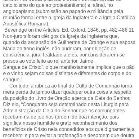
catolicismo do que ao protestantismo) e, afinal, no
anglopapismo (submissão ao papado e militância pela
reunião formal entre a Igreja da Inglaterra e a Igreja Católica
Apostólica Romana).
Beveridge on the Articles. Ed. Oxford, 1846, pp. 482-486 11
Non-jurors foram clérigos da Igreja da Inglaterra que,
quando da ascensão de Guilherme de Orange e sua esposa
Maria ao trono inglês, não puderam, por objeção de
consciência, jurar lealdade a eles, por considerarem-se
presos ao voto feito ao rei anterior, Jaime .
Sangue de Cristo‟, o que manifestamente implica que o pão
e o vinho sejam coisas distintas e diferentes do corpo e do
sangue.”
Contudo, a rubrica ao final do Culto de Comunhão torna
mera perda de tempo dizer qualquer outra coisa a respeito
da posição do Livro de Oração acerca da Ceia do Senhor.
Diz ela, “Conquanto seja determinado nesta Liturgia para
Administração da Ceia do Senhor que os comungantes
recebam-na de joelhos (ordem de boa intenção, pois
significa nosso humilde e grato reconhecimento dos
benefícios de Cristo nela concedidos aos que dignamente a
recebem; e para evitar a profanação e desordem que doutra