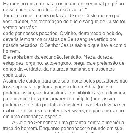
Evangelho nos ordena a continuar um memorial perpétuo
de sua preciosa morte até a sua volta”. “
Tomai e comei, em recordação de que Cristo morreu por
vós”. “Bebei, em recordação de que o sangue de Cristo foi
vertido por vós.”
dado por nossos pecados. O vinho, derramado e bebido,
deveria lembrar os cristãos de Seu sangue vertido por
nossos pecados. O Senhor Jesus sabia o que havia com o
homem.
Ele sabia bem da escuridão, lentidão, frieza, dureza,
estupidez, orgulho, auto-engano, preguiça e pretensão de
donos da verdade, da natureza humana em assuntos
espirituais.
Assim, ele cuidou para que sua morte pelos pecadores não
fosse apenas registrada por escrito na Bíblia (ou ela
poderia, assim, ser trancafiada em bibliotecas) ou deixada
para os ministros proclamarem do púlpito (pois assim
poderia ser detida por falsos mestres), mas ela deveria ser
exibida em sinais e emblemas visíveis, no pão e no vinho
em uma ordenança especial.
A Ceia do Senhor era uma garantia contra a memória
fraca do homem. Enquanto permanecer o mundo em sua