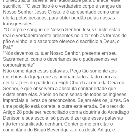
nomeou aqui na terra, têm autoridade para oferecer este
sacrifício.” “O sacrifício é o verdadeiro corpo e sangue de
Nosso Senhor Jesus Cristo, e é apresentado como uma
oferta pelos pecados, para obter perdão pelas nossas
transgressões.”
“O corpo e sangue de Nosso Senhor Jesus Cristo estão
real e verdadeiramente presentes no altar sob as formas de
pão e vinho, e o sacerdote oferece o sacrifício a Deus, o
Pai.”
“Nós devemos cultuar Nosso Senhor, presente em seu
Sacramento, como o deveríamos se o pudéssemos ver
corporalmente”.
Não comentarei estas palavras. Peço tão somente aos
membros da Igreja que as ponham lado a lado com as
declarações do partido da High Church acerca da Ceia do
Senhor, e que observem a absoluta contrariedade que
existe entre elas. Apelo ao bom senso de todos os ingleses
imparciais e livres de preconceitos. Sejam eles os juízes. Se
uma posição está correta, a outra está errada. Se o teor do
Artigo 28 pode ser reconciliado com a doutrina do Arcediago
Denison e sua escola, só posso dizer que essas palavras
não têm significado nenhum. Contento-me em citar o
comentário do Bispo Beveridge acerca deste Artigo, e