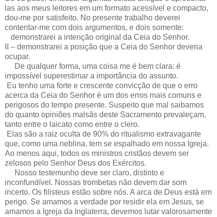
las aos meus leitores em um formato acessível e compacto,
dou-me por satisfeito. No presente trabalho deverei
contentar-me com dois argumentos, e dois somente:
demonstrarei a intenção original da Ceia do Senhor.
II – demonstrarei a posição que a Ceia do Senhor deveria
ocupar.
De qualquer forma, uma coisa me é bem clara: é
impossível superestimar a importância do assunto.
Eu tenho uma forte e crescente convicção de que o erro
acerca da Ceia do Senhor é um dos erros mais comuns e
perigosos do tempo presente. Suspeito que mal saibamos
do quanto opiniões malsãs deste Sacramento prevaleçam,
tanto entre o laicato como entre o clero.
Elas são a raiz oculta de 90% do ritualismo extravagante
que, como uma neblina, tem se espalhado em nossa Igreja.
Ao menos aqui, todos os ministros cristãos devem ser
zelosos pelo Senhor Deus dos Exércitos.
Nosso testemunho deve ser claro, distinto e
inconfundível. Nossas trombetas não devem dar som
incerto. Os filisteus estão sobre nós. A arca de Deus está em
perigo. Se amamos a verdade por residir ela em Jesus, se
amamos a Igreja da Inglaterra, devemos lutar valorosamente