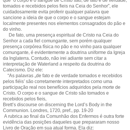
que “o corpo e o sangue de Cristo são, de fato e de verdade,
tomados e recebidos pelos fieis na Ceia do Senhor”, ele
cuidadosamente evita proferir qualquer palavra que
sancione a ideia de que o corpo e o sangue estejam
localmente presentes nos elementos consagrados do pão e
do vinho.
De fato, uma presença espiritual de Cristo na Ceia do
Senhor a cada fiel comungante, sem porém qualquer
presença corpórea física no pão e no vinho para qualquer
comungante, é evidentemente a doutrina uniforme da Igreja
da Inglaterra. Contudo, não irei adiante sem citar a
interpretação de Waterland a respeito da doutrina do
Catecismo. Diz ele:
“As palavras „de fato e de verdade tomados e recebidos
pelos fiéis’ são corretamente interpretados como uma
participação real nos benefícios adquiridos pela morte de
Cristo. O corpo e o sangue de Cristo são tomados e
recebidos pelos fieis,
Brett’s discourse on discerning the Lord’s Body in the
Communion. Londres, 1720, pref., pp. 19-20
A rubrica ao final da Comunhão dos Enfermos é outra forte
evidência das posições daqueles que prepararam nosso
Livro de Oração em sua atual forma. Ela diz: