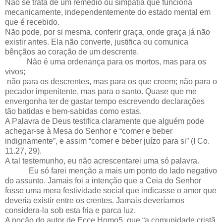
Não se trata de um remédio ou simpatia que funciona
mecanicamente, independentemente do estado mental em
que é recebido.
Não pode, por si mesma, conferir graça, onde graça já não
existir antes. Ela não converte, justifica ou comunica
bênçãos ao coração de um descrente.
Não é uma ordenança para os mortos, mas para os
vivos;
não para os descrentes, mas para os que creem; não para o
pecador impenitente, mas para o santo. Quase que me
envergonha ter de gastar tempo escrevendo declarações
tão batidas e bem-sabidas como estas.
A Palavra de Deus testifica claramente que alguém pode
achegar-se à Mesa do Senhor e “comer e beber
indignamente”, e assim “comer e beber juízo para si” (I Co.
11.27, 29).
A tal testemunho, eu não acrescentarei uma só palavra.
Eu só farei menção a mais um ponto do lado negativo
do assunto. Jamais foi a intenção que a Ceia do Senhor
fosse uma mera festividade social que indicasse o amor que
deveria existir entre os crentes. Jamais deveríamos
considera-la sob esta fria e parca luz.
A noção do autor de Ecce Homo5, que “a comunidade cristã