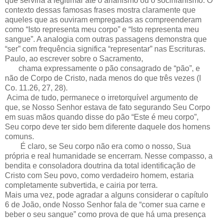
que serviria a legitimar até o arianismo ou o socinianismo. O
contexto dessas famosas frases mostra claramente que
aqueles que as ouviram empregadas as compreenderam
como “Isto representa meu corpo” e “Isto representa meu
sangue”. A analogia com outras passagens demonstra que
“ser” com frequência significa “representar” nas Escrituras.
Paulo, ao escrever sobre o Sacramento,
chama expressamente o pão consagrado de “pão”, e
não de Corpo de Cristo, nada menos do que três vezes (I
Co. 11.26, 27, 28).
Acima de tudo, permanece o irretorquível argumento de
que, se Nosso Senhor estava de fato segurando Seu Corpo
em suas mãos quando disse do pão “Este é meu corpo”,
Seu corpo deve ter sido bem diferente daquele dos homens
comuns.
É claro, se Seu corpo não era como o nosso, Sua
própria e real humanidade se encerram. Nesse compasso, a
bendita e consoladora doutrina da total identificação de
Cristo com Seu povo, como verdadeiro homem, estaria
completamente subvertida, e cairia por terra.
Mais uma vez, pode agradar a alguns considerar o capítulo
6 de João, onde Nosso Senhor fala de “comer sua carne e
beber o seu sangue” como prova de que há uma presença