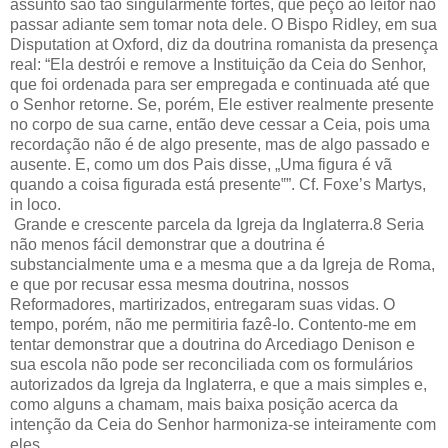
assunto são tão singularmente fortes, que peço ao leitor não
passar adiante sem tomar nota dele. O Bispo Ridley, em sua
Disputation at Oxford, diz da doutrina romanista da presença
real: “Ela destrói e remove a Instituição da Ceia do Senhor,
que foi ordenada para ser empregada e continuada até que
o Senhor retorne. Se, porém, Ele estiver realmente presente
no corpo de sua carne, então deve cessar a Ceia, pois uma
recordação não é de algo presente, mas de algo passado e
ausente. E, como um dos Pais disse, „Uma figura é vã
quando a coisa figurada está presente‟”. Cf. Foxe’s Martys,
in loco.
Grande e crescente parcela da Igreja da Inglaterra.8 Seria
não menos fácil demonstrar que a doutrina é
substancialmente uma e a mesma que a da Igreja de Roma,
e que por recusar essa mesma doutrina, nossos
Reformadores, martirizados, entregaram suas vidas. O
tempo, porém, não me permitiria fazê-lo. Contento-me em
tentar demonstrar que a doutrina do Arcediago Denison e
sua escola não pode ser reconciliada com os formulários
autorizados da Igreja da Inglaterra, e que a mais simples e,
como alguns a chamam, mais baixa posição acerca da
intenção da Ceia do Senhor harmoniza-se inteiramente com
eles.