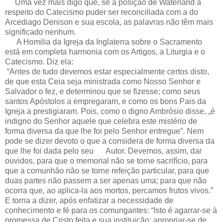
Uma vez mais digo que, se a posição de Waterland a
respeito do Catecismo puder ser reconciliada com a do
Arcediago Denison e sua escola, as palavras não têm mais
significado nenhum.
A Homilia da Igreja da Inglaterra sobre o Sacramento
está em completa harmonia com os Artigos, a Liturgia e o
Catecismo. Diz ela:
“Antes de tudo devemos estar especialmente certos disto,
de que esta Ceia seja ministrada como Nosso Senhor e
Salvador o fez, e determinou que se fizesse; como seus
santos Apóstolos a empregaram, e como os bons Pais da
Igreja a prestigiaram. Pois, como o digno Ambrósio disse, „é
indigno do Senhor aquele que celebra este mistério de
forma diversa da que lhe foi pelo Senhor entregue‟. Nem
pode se dizer devoto o que a considera de forma diversa da
que lhe foi dada pelo seu Autor. Devemos, assim, dar
ouvidos, para que o memorial não se torne sacrifício, para
que a comunhão não se torne refeição particular, para que
duas partes não passem a ser apenas uma; para que não
ocorra que, ao aplica-la aos mortos, percamos frutos vivos.”
E torna a dizer, após enfatizar a necessidade de
conhecimento e fé para os comungantes: “Isto é agarrar-se à
promessa de Cristo feita e sua instituição: apropriar-se de