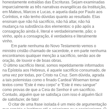
honestamente extraídas das Escrituras. Sejam examinadas
imparcialmente as três narrativas evangélicas da Instituição,
em Mateus, Marcos e Lucas, e aquela dada por Paulo aos
Coríntios, e não tenho dúvidas quanto ao resultado. Elas
ensinam que não há sacrifício, não há altar, não há
mudança na substância dos elementos: o pão após a
consagração ainda é, literal e verdadeiramente, pão; o
vinho, após a consagração, é verdadeira e literalmente
vinho.
Em parte nenhuma do Novo Testamento vemos o
ministro cristão chamado de sacerdote, e em parte nenhuma
encontramos qualquer menção a sacrifício, senão aos de
oração, de louvor e de boas obras.
O último sacrifício literal, somos repetidamente informados
na Epístola aos Hebreus, é aquele sacrifício consumado, de
uma vez por todas, por Cristo na Cruz. Sem dúvida, agrada
a tais polemistas como o finado Cardeal Wiseman tomar
textos como “Este é meu corpo” e “Este é meu sangue”
como provas de que a Ceia do Senhor é um sacrifício.
Contudo, alguém que se satisfaça com isso é alguém fácil
de satisfazer, de fato!
O citar de uma frase isolada é um meio de argumentação