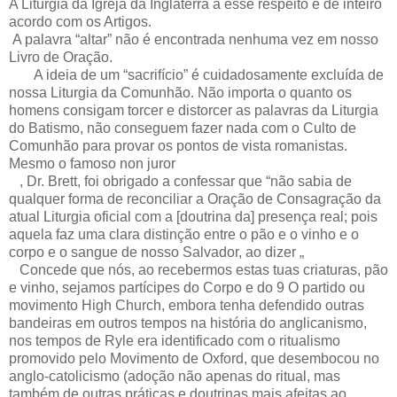
A Liturgia da Igreja da Inglaterra a esse respeito é de inteiro
acordo com os Artigos.
A palavra “altar” não é encontrada nenhuma vez em nosso
Livro de Oração.
A ideia de um “sacrifício” é cuidadosamente excluída de
nossa Liturgia da Comunhão. Não importa o quanto os
homens consigam torcer e distorcer as palavras da Liturgia
do Batismo, não conseguem fazer nada com o Culto de
Comunhão para provar os pontos de vista romanistas.
Mesmo o famoso non juror
, Dr. Brett, foi obrigado a confessar que “não sabia de
qualquer forma de reconciliar a Oração de Consagração da
atual Liturgia oficial com a [doutrina da] presença real; pois
aquela faz uma clara distinção entre o pão e o vinho e o
corpo e o sangue de nosso Salvador, ao dizer „
Concede que nós, ao recebermos estas tuas criaturas, pão
e vinho, sejamos partícipes do Corpo e do 9 O partido ou
movimento High Church, embora tenha defendido outras
bandeiras em outros tempos na história do anglicanismo,
nos tempos de Ryle era identificado com o ritualismo
promovido pelo Movimento de Oxford, que desembocou no
anglo-catolicismo (adoção não apenas do ritual, mas
também de outras práticas e doutrinas mais afeitas ao