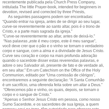
recentemente publicada pela Church Press Company,
intitulada The little Prayer-book, intended for beginners in
devotion, revised and corrected by three Priests,
As seguintes passagens podem ser encontradas:
“Quando entrar na igreja, antes de se dirigir ao seu lugar,
curve-se reverentemente ao santo altar, pois é o trono de
Cristo, e a parte mais sagrada da igreja.”
“Curve-se reverentemente ao altar, antes de deixá-lo.”
“Nas palavras „este é meu corpo, este é meu sangue‟,
você deve crer que o pão e o vinho se tornam o verdadeiro
corpo e sangue, com a alma e a divindade de Jesus Cristo.
Curve seu coração e corpo na mais profunda adoração
quando o sacerdote disser estas reverendas palavras, e
adore o seu Salvador ali, presente de fato e de verdade ali,
em seu altar.” Em um Catechism on the Office of the Holy
Communion, editado por “Uma comissão de clérigos”,
encontraremos a seguinte declaração: “A Santa Comunhão
é um sacrifício, uma oferenda feita sobre um altar a Deus.”
“Oferecemos pão e vinho, os quais, depois, se tornam o
corpo e o sangue de Cristo.”
“Apenas o Senhor Jesus Cristo em pessoa, como nosso
Sumo Sacerdote, e os sacerdotes de sua Igreja, a quem