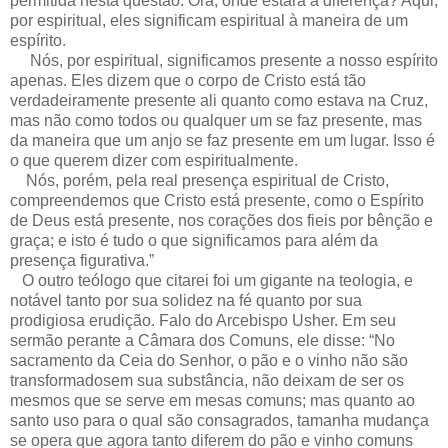
permitida nesta questão. Ora, onde estará a diferença? Aqui,
por espiritual, eles significam espiritual à maneira de um
espírito.
Nós, por espiritual, significamos presente a nosso espírito
apenas. Eles dizem que o corpo de Cristo está tão
verdadeiramente presente ali quanto como estava na Cruz,
mas não como todos ou qualquer um se faz presente, mas
da maneira que um anjo se faz presente em um lugar. Isso é
o que querem dizer com espiritualmente.
Nós, porém, pela real presença espiritual de Cristo,
compreendemos que Cristo está presente, como o Espírito
de Deus está presente, nos corações dos fieis por bênção e
graça; e isto é tudo o que significamos para além da
presença figurativa.”
O outro teólogo que citarei foi um gigante na teologia, e
notável tanto por sua solidez na fé quanto por sua
prodigiosa erudição. Falo do Arcebispo Usher. Em seu
sermão perante a Câmara dos Comuns, ele disse: “No
sacramento da Ceia do Senhor, o pão e o vinho não são
transformadosem sua substância, não deixam de ser os
mesmos que se serve em mesas comuns; mas quanto ao
santo uso para o qual são consagrados, tamanha mudança
se opera que agora tanto diferem do pão e vinho comuns