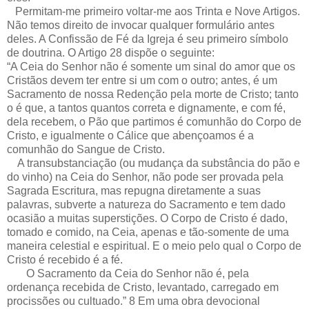
Permitam-me primeiro voltar-me aos Trinta e Nove Artigos.
Não temos direito de invocar qualquer formulário antes
deles. A Confissão de Fé da Igreja é seu primeiro símbolo
de doutrina. O Artigo 28 dispõe o seguinte:
“A Ceia do Senhor não é somente um sinal do amor que os
Cristãos devem ter entre si um com o outro; antes, é um
Sacramento de nossa Redenção pela morte de Cristo; tanto
o é que, a tantos quantos correta e dignamente, e com fé,
dela recebem, o Pão que partimos é comunhão do Corpo de
Cristo, e igualmente o Cálice que abençoamos é a
comunhão do Sangue de Cristo.
A transubstanciação (ou mudança da substância do pão e
do vinho) na Ceia do Senhor, não pode ser provada pela
Sagrada Escritura, mas repugna diretamente a suas
palavras, subverte a natureza do Sacramento e tem dado
ocasião a muitas superstições. O Corpo de Cristo é dado,
tomado e comido, na Ceia, apenas e tão-somente de uma
maneira celestial e espiritual. E o meio pelo qual o Corpo de
Cristo é recebido é a fé.
O Sacramento da Ceia do Senhor não é, pela
ordenança recebida de Cristo, levantado, carregado em
procissões ou cultuado.” 8 Em uma obra devocional