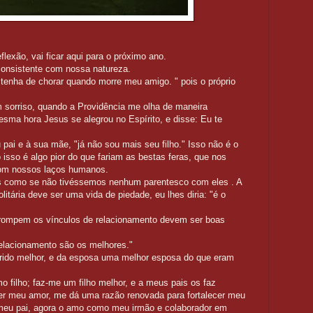
exão, vai ficar aqui para o próximo ano.
nconsistente com nossa natureza.
enha de chorar quando morre meu amigo. " pois o próprio
m sorriso, quando a Providência me olha de maneira
sma hora Jesus se alegrou no Espírito, e disse: Eu te
ai e à sua mãe, "já não sou mais seu filho." Isso não é o
 isso é algo pior do que fariam as bestas feras, que nos
com nossos laços humanos.
es como se não tivéssemos nenhum parentesco com eles . A
itária deve ser uma vida de piedade, eu lhes diria: "é o
rompem os vínculos de relacionamento devem ser boas
elacionamento são os melhores."
rido melhor, e da esposa uma melhor esposa do que eram
 filho; faz-me um filho melhor, e a meus pais os faz
er meu amor, me dá uma razão renovada para fortalecer meu
meu pai, agora o amo como meu irmão e colaborador em