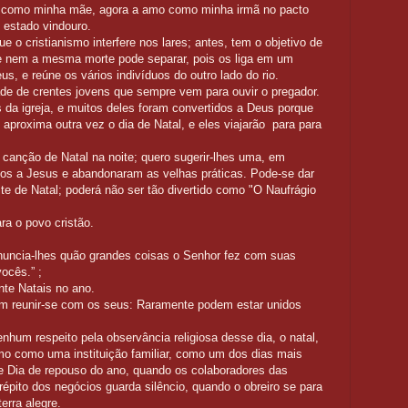
a como minha mãe, agora a amo como minha irmã no pacto
 estado vindouro.
 o cristianismo interfere nos lares; antes, tem o objetivo de
que nem a mesma morte pode separar, pois os liga em um
s, e reúne os vários indivíduos do outro lado do rio.
e de crentes jovens que sempre vem para ouvir o pregador.
a igreja, e muitos deles foram convertidos a Deus porque
aproxima outra vez o dia de Natal, e eles viajarão para para
anção de Natal na noite; quero sugerir-lhes uma, em
dos a Jesus e abandonaram as velhas práticas. Pode-se dar
te de Natal; poderá não ser tão divertido como "O Naufrágio
ra o povo cristão.
 anuncia-lhes quão grandes coisas o Senhor fez com suas
ocês.” ;
te Natais no ano.
m reunir-se com os seus: Raramente podem estar unidos
hum respeito pela observância religiosa desse dia, o natal,
amo como uma instituição familiar, como um dos dias mais
de Dia de repouso do ano, quando os colaboradores das
pito dos negócios guarda silêncio, quando o obreiro se para
erra alegre.