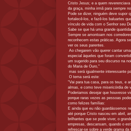
Cristo Jesus; e a quem reverenciav
da graça, minha irmã para sempre no
Pode se dizer, ninguém deve supor que
fortalecê-los, e fazê-los baluartes 
vínculo de vida com o Senhor seu Deu
Sabe se que há uma grande quantidad
Sempre se amontoam nos corredores d
reconhecem estas práticas. Agora se 
ver os seus parentes.
Ao chegarem vão querer cantar uma c
especial àqueles que foram converti
um sugerido para seu discurso na noi
do Maria de Ouro,"
mas será igualmente interessante pa
O tema será este:
"Vai para tua casa, para os teus, e
almas, e como teve misericórdia de v
Poderiamos desejar que houvesse vin
porque raras vezes as pessoas pode
como felizes famílias:
E ainda que eu não guardássemos nen
até porque Cristo nasceu em abril, 
brilhantes que se pode viver, o gran
empresas, descansam, quando o estré
refrescar-se sobre a verde grama da t