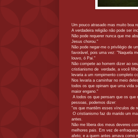
Um pouco atrasado mas muito boa refl
A verdadeira religião não pode ser i
Não pode requerer nunca que me abst
Jesus chorou."
Não pode negar-me o privilégio de u
favorável, pois uma vez: "Naquela me
louvo, ó Pai."
Não compete ao homem dizer ao seu p
cristianismo de verdade, a você filho
levaria a um rompimento completo 
Nos levaria a caminhar no meio del
todos os que opinam que uma vida sol
maior engano."
A todos os que pensam que os que 
pessoas, podemos dizer:
"os que mantêm esses vínculos de r
O cristianismo faz do marido um ma
antes.
Não me libera dos meus deveres como
melhores pais. Em vez de enfraquec
afeto; e a quem antes amava como 