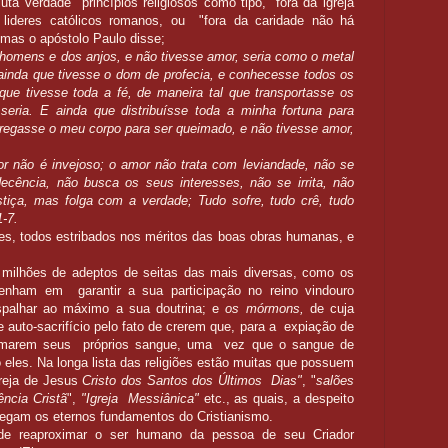
a verdade princípios religiosos como tipo, “fora da igreja
lideres católicos romanos, ou "fora da caridade não há
 mas o apóstolo Paulo disse;
 homens e dos anjos, e não tivesse amor, seria como o metal
ainda que tivesse o dom de profecia, e conhecesse todos os
 que tivesse toda a fé, de maneira tal que transportasse os
 seria.
E ainda que distribuísse toda a minha fortuna para
tregasse o meu corpo para ser queimado, e não tivesse amor,
or não é invejoso; o amor não trata com leviandade, não se
ecência, não busca os seus interesses, não se irrita, não
stiça, mas folga com a verdade;
Tudo sofre, tudo crê, tudo
1-7.
s, todos estribados nos méritos das boas obras humanas, e
milhões de adeptos de seitas das mais diversas, como os
nham em garantir a sua participação no reino vindouro
palhar ao máximo a sua doutrina; e
os mórmons,
de cuja
 auto-sacrifício pelo fato de crerem que, para a expiação de
ramarem seus próprios sangue, uma vez que o sangue de
eles. Na longa lista das religiões estão muitas que possuem
greja de Jesus
Cristo dos Santos dos Últimos Dias"
, "
salões
ência Cristã
",
"Igreja Messiânica"
etc., as quais, a despeito
 negam os eternos fundamentos do Cristianismo.
e reaproximar o ser humano da pessoa de seu Criador