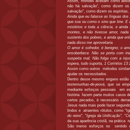
Assim, milhões aceitam como absolut
não há salvação”, como dizem os 
salvação", como dizem os espíritas,
Ainda que eu falasse as línguas dos
que soa ou como o sino que tine.
E 
mistérios e toda a ciência, e ainda
montes, e não tivesse amor, nada
sustento dos pobres, e ainda que en
nada disso me aproveitaria.
O amor é sofredor, é benigno; o am
ensoberbece.
Não se porta com ind
suspeita mal;
Não folga com a inju
espera, tudo suporta,
1 Coríntios 13:
Assim como outros métodos similare
ajudar os necessitados.
Dentro desse mesmo engano estão 
testemunhas-de-jeová
, que se empe
mediante esforços pessoais em es
história fazem parte muitos casos de
certos pecados, é necessário der
Jesus nada mais pode fazer segundo 
lindos e atraentes rótulos, como "I
do reino
", "
Igreja da Unificação",
"
Ci
da sua aparência cristã, na prática
São meros esforços no sentido d