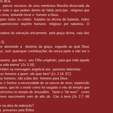
am dEle.
 parcos recursos de uma mentirosa filosofia divorciada da
m tudo o que podem dentro do falido princípio religioso que
ra cima, tentando levar o homem a Deus.
upam todos os credos forjados na oficina de Satanás, todos
ersticioso espírito humano, religioso por natureza. O
stradora da salvação unicamente pela graça divina, saiu dos
.5).
or abonando a doutrina da graça, segundo ao qual Deus
, sem quaisquer contribuições da nossa parte a não ser o
neira, que deu o seu Filho unigênito, para que todo aquele
 vida eterna" (Jo 3.16)
.
mbém na mensagem angelical aos pastores belemitas:
m os homens a quem ele quer bem" (Lc 2.14, EC).
 os homens; não subiu dos homens para Deus.
u o Senhor a necessidade de se nascer de novo, expressão
aixo, que foi o modo como foi rasgado o véu do templo que
antíssimo no templo de Jerusalém.
Tanto o "de novo" como
 novo nascimento vem do alto do Céu à terra (Jo 3.7; Mt
dor na obra da redenção?
. provamos pela Bíblia