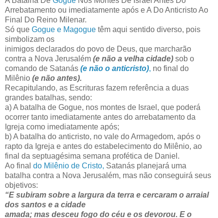
A Batalha De
Gogue
Nos Montes De Israel Antes Do
Arrebatamento ou imediatamente após e A Do Anticristo Ao
Final Do Reino Milenar.
Só que
Gogue e Magogue
têm aqui sentido diverso, pois
simbolizam os
inimigos declarados do povo de Deus, que marcharão
contra a Nova Jerusalém
(e não a velha cidade)
sob o
comando de Satanás
(e não o anticristo)
,
no final do
Milênio
(e não antes).
Recapitulando, as Escrituras fazem referência a duas
grandes batalhas, sendo:
a) A batalha de Gogue, nos montes de Israel, que poderá
ocorrer tanto imediatamente antes do arrebatamento da
Igreja como imediatamente após;
b) A batalha do anticristo, no vale do Armagedom, após o
rapto da Igreja e antes do estabelecimento do Milênio, ao
final da septuagésima semana profética de Daniel.
Ao final
do Milênio de Cristo,
Satanás planejará uma
batalha contra a Nova Jerusalém, mas não conseguirá seus
objetivos:
“E subiram sobre a largura da terra e cercaram o arraial
dos santos e a cidade
amada; mas desceu fogo do céu e os devorou. E o