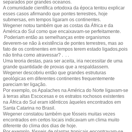
separados por grandes oceanos.
A comunidade científica ortodoxa da época tentou explicar
esses casos afirmando que pontes terrestres, hoje
submersas, em tempos ligaram os continentes.
Wegener notou também que as costas da África e da
América do Sul como que encaixavam-se perfeitamente.
Poderiam então as semelhanças entre organismos
deverem-se não à existência de pontes terrestres, mas ao
fato de os continentes em tempos terem estado ligados,pois
não tinha como atravessar? . . .
Uma teoria destas, para ser aceita, iria necessitar de uma
grande quantidade de provas que a respaldassem.
Wegener descobriu então que grandes estruturas
geológicas em diferentes continentes frequentemente
pareciam ter ligação.
Por exemplo, os Apalaches na América do Norte ligavam-se
à terras altas Escocesas e os estratos rochosos existentes
na África do Sul eram idênticos àqueles encontrados em
Santa Catarina no Brasil.
Wegener constatou também que fósseis muitas vezes
encontrados em certos locais indicavam um clima muito
diferente do clima dos dias de hoje.
Por exemplo, fósseis de plantas tropicais encontravam-se