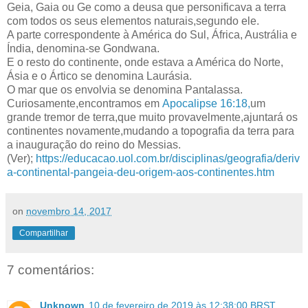
Geia, Gaia ou Ge como a deusa que personificava a terra
com todos os seus elementos naturais,segundo ele.
A parte correspondente à América do Sul, África, Austrália e
Índia, denomina-se Gondwana.
E o resto do continente, onde estava a América do Norte,
Ásia e o Ártico se denomina Laurásia.
O mar que os envolvia se denomina Pantalassa.
Curiosamente,encontramos em
Apocalipse 16:18,
um
grande tremor de terra,que muito provavelmente,ajuntará os
continentes novamente,mudando a topografia da terra para
a inauguração do reino do Messias.
(Ver);
https://educacao.uol.com.br/disciplinas/geografia/deriv
a-continental-pangeia-deu-origem-aos-continentes.htm
on
novembro 14, 2017
Compartilhar
7 comentários:
Unknown
10 de fevereiro de 2019 às 12:38:00 BRST