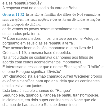
ela se repartiu.Porquê?
A resposta está no episodio da torre de Babel;
Geneses 11.32
Estas são as famílias dos filhos de Noé segundo as
suas gerações, nas suas nações; e destes foram divididas as nações
na terra depois do dilúvio.
onde vemos os povos serem repentinamente serem
espalhados pela terra.
"A Éber nasceram dois filhos: um teve por nome Pelegue,
porquanto em seus dias se repartiu a terra".
Este acontecimento foi tão importante que no livro de I
Crônicas 1.19, a mesma frase é repetida.
Na antigüidade se costumava dar nomes aos filhos de
acordo com certos acontecimentos importantes.
É interessante ressaltar que o nome Éber significa "União" e
o nome Pelegue significa "Divisão".
Um climatologista alemão chamado Alfred Wegener propôs
evidência científica para apoiar a idéia que os continentes
um dia estiveram juntos.
Esta terra única ele chamou de "Pangea".
Segundo ele, quando a Pangea se partiu, transformou-se,
inicialmente, em dois super continentes: o Norte que ele
chamou de Laurasia e o Sul que denominou