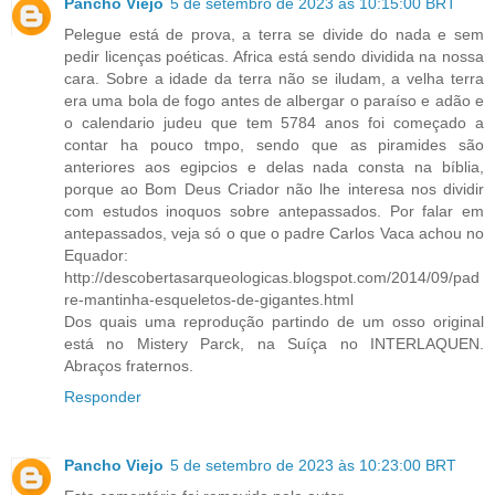
Pancho Viejo
5 de setembro de 2023 às 10:15:00 BRT
Pelegue está de prova, a terra se divide do nada e sem
pedir licenças poéticas. Africa está sendo dividida na nossa
cara. Sobre a idade da terra não se iludam, a velha terra
era uma bola de fogo antes de albergar o paraíso e adão e
o calendario judeu que tem 5784 anos foi começado a
contar ha pouco tmpo, sendo que as piramides são
anteriores aos egipcios e delas nada consta na bíblia,
porque ao Bom Deus Criador não lhe interesa nos dividir
com estudos inoquos sobre antepassados. Por falar em
antepassados, veja só o que o padre Carlos Vaca achou no
Equador:
http://descobertasarqueologicas.blogspot.com/2014/09/pad
re-mantinha-esqueletos-de-gigantes.html
Dos quais uma reprodução partindo de um osso original
está no Mistery Parck, na Suíça no INTERLAQUEN.
Abraços fraternos.
Responder
Pancho Viejo
5 de setembro de 2023 às 10:23:00 BRT