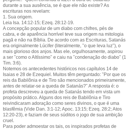
durante a sua ausência, se é que ele não existe? As
escrituras nos revelam:
1. Sua origem.
Leia Isa. 14:12-15; Ezeq. 28:12-19.
A concepção popular de um diabo com chifres, pés de
cabra, e de aparência horrível teve sua origem na mitologia
pagã e não na Bíblia. De acordo com as Escrituras, Satanás
era originalmente Lúcifer (literalmente, "o que leva luz"), o
mais glorioso dos anjos. Mas ele, orgulhosamente, aspirou
a ser "como o Altíssimo" e caiu na "condenação do diabo" (1
Tim. 3:6).
Notemos os antecedentes históricos nos capítulos 14 de
Isaias e 28 de Ezequiel. Muitos têm perguntado: "Por que os
reis da Babilônia e de Tiro são mencionados primeiramente,
antes de relatar-se a queda de Satanás?" A resposta é: o
profeta descreveu a queda de Satanás tendo em vista um
propósito prático. Alguns dos reis de Babilônia e Tiro
reivindicaram adoração como seres divinos, o que é uma
blasfêmia (Vide Dan. 3:1-12; Apoc. 13:15; Ezeq. 28:2; Atos
12:20-23), e faziam de seus súditos o jogo de sua ambição
cruel.
Para poder admoestar os tais, os inspirados profetas de