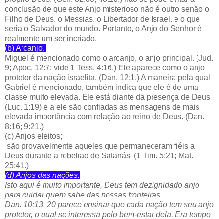
conclusão de que este Anjo misterioso não é outro senão o
Filho de Deus, o Messias, o Libertador de Israel, e o que
seria o Salvador do mundo. Portanto, o Anjo do Senhor é
realmente um ser incriado.
(b) Arcanjo.
Miguel é mencionado como o arcanjo, o anjo principal. (Jud.
9; Apoc. 12:7; vide 1 Tess. 4:16.) Ele aparece como o anjo
protetor da nação israelita. (Dan. 12:1.) A maneira pela qual
Gabriel é mencionado, também indica que ele é de uma
classe muito elevada. Ele está diante da presença de Deus
(Luc. 1:19) e a ele são confiadas as mensagens de mais
elevada importância com relação ao reino de Deus. (Dan.
8:16; 9:21.)
(c) Anjos eleitos;
são provavelmente aqueles que permaneceram fiéis a
Deus durante a rebelião de Satanás, (1 Tim. 5:21; Mat.
25:41.)
(d) Anjos das nações.
Isto aqui é muito importante, Deus tem dezignidado anjo
para cuidar quem sabe das nossas fronteiras.
Dan. 10:13, 20 parece ensinar que cada nação tem seu anjo
protetor, o qual se interessa pelo bem-estar dela. Era tempo