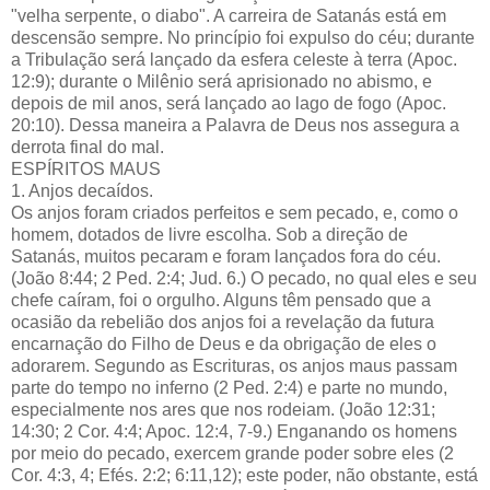
"velha serpente, o diabo". A carreira de Satanás está em
descensão sempre. No princípio foi expulso do céu; durante
a Tribulação será lançado da esfera celeste à terra (Apoc.
12:9); durante o Milênio será aprisionado no abismo, e
depois de mil anos, será lançado ao lago de fogo (Apoc.
20:10). Dessa maneira a Palavra de Deus nos assegura a
derrota final do mal.
ESPÍRITOS MAUS
1. Anjos decaídos.
Os anjos foram criados perfeitos e sem pecado, e, como o
homem, dotados de livre escolha. Sob a direção de
Satanás, muitos pecaram e foram lançados fora do céu.
(João 8:44; 2 Ped. 2:4; Jud. 6.) O pecado, no qual eles e seu
chefe caíram, foi o orgulho. Alguns têm pensado que a
ocasião da rebelião dos anjos foi a revelação da futura
encarnação do Filho de Deus e da obrigação de eles o
adorarem. Segundo as Escrituras, os anjos maus passam
parte do tempo no inferno (2 Ped. 2:4) e parte no mundo,
especialmente nos ares que nos rodeiam. (João 12:31;
14:30; 2 Cor. 4:4; Apoc. 12:4, 7-9.) Enganando os homens
por meio do pecado, exercem grande poder sobre eles (2
Cor. 4:3, 4; Efés. 2:2; 6:11,12); este poder, não obstante, está