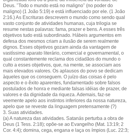
Deus. "Todo o mundo está no maligno" (no poder do
maligno) (1 João 5:19) e está influenciado por ele. (1 João
2:16.) As Escrituras descrevem o mundo como sendo qual
vasto conjunto de atividades humanas, cuja trilogia se
resume nestas palavras: fama, prazer e bens. A esses três
objetivos tudo está subordinado. Hábeis argumentos em
defesa dos mesmos criam a ilusão de serem realmente
dignos. Esses objetivos gozam ainda da vantagem de
vastíssimo aparato literário, comercial e governamental, o
qual constantemente reclama dos cidadãos do mundo o
culto a esses objetivos, que, na mente, se associam aos
mais elevados valores. Os aplausos do povo se dedicam
àqueles que os conseguem. O juízo das coisas é pelo
aspecto e o êxito aparentes, fundamentado sobre falsos
postulados de honra e mediante falsas idéias de prazer, de
valores e da dignidade da riqueza. Ademais, faz-se
veemente apelo aos instintos inferiores da nossa natureza,
apelo que se reveste da linguagem pretensamente (?)
3. Suas atividades.
(a) A natureza das atividades. Satanás perturba a obra de
Deus (1 Tess. 2:18); opõe-se ao Evangelho (Mat. 13:19; 2
Cor. 4:4); domina, cega, engana e laça os ímpios (Luc. 22:3;