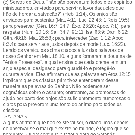
(c) Servos de Deus. "não são porventura todos eles espíritos
ministradores, enviados para servir a favor daqueles que
hão de herdar a salvação?" (Heb. 1:14). Os anjos são
enviados para sustentar (Mat. 4:11; Luc. 22:43; 1 Reis 19:5);
para preservar (Gên. 16:7; 24:7; Êxo. 23:20; Apoc. 7:1); para
resgatar (Num. 20:16; Sal. 34:7; 91:11; Isa. 63:9; Dan. 6:22;
Gên. 48:16; Mat. 26:53); para interceder (Zac. 1:12; Apoc.
8:3,4); para servir aos justos depois da morte (Luc. 16:22).
Lendo os versículos acima citados à luz das palavras de
nosso Senhor em Mat. 18:10, alguns formaram a doutrina de
"Anjos Protetores", a qual ensina que cada crente tem um
anjo especial designado para guardá-lo e protegê-lo
durante a vida. Eles afirmam que as palavras em Atos 12:15
implicam que os cristãos primitivos entenderam dessa
maneira as palavras do Senhor. Não podemos ser
dogmáticos sobre o assunto; entretanto, as promessas de
ajuda por parte dos anjos são suficientemente numerosas e
claras para proverem uma fonte de animo para todos os
cristãos.
SATANÁS
Alguns afirmam que não existe tal ser, o diabo; mas depois
de observar-se o mal que existe no mundo, é lógico que se
pergunte: "Quem continua a fazer a obra de Satanás