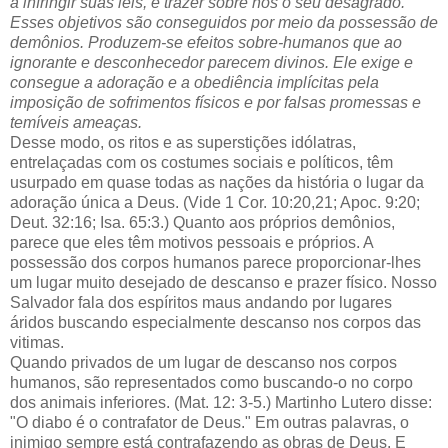
a infringir suas leis, e trazer sobre nos o seu desagrado.
Esses objetivos são conseguidos por meio da possessão de
demônios. Produzem-se efeitos sobre-humanos que ao
ignorante e desconhecedor parecem divinos. Ele exige e
consegue a adoração e a obediência implícitas pela
imposição de sofrimentos físicos e por falsas promessas e
temíveis ameaças.
Desse modo, os ritos e as superstições idólatras,
entrelaçadas com os costumes sociais e políticos, têm
usurpado em quase todas as nações da história o lugar da
adoração única a Deus. (Vide 1 Cor. 10:20,21; Apoc. 9:20;
Deut. 32:16; Isa. 65:3.) Quanto aos próprios demônios,
parece que eles têm motivos pessoais e próprios. A
possessão dos corpos humanos parece proporcionar-lhes
um lugar muito desejado de descanso e prazer físico. Nosso
Salvador fala dos espíritos maus andando por lugares
áridos buscando especialmente descanso nos corpos das
vitimas.
Quando privados de um lugar de descanso nos corpos
humanos, são representados como buscando-o no corpo
dos animais inferiores. (Mat. 12: 3-5.) Martinho Lutero disse:
"O diabo é o contrafator de Deus." Em outras palavras, o
inimigo sempre está contrafazendo as obras de Deus. E