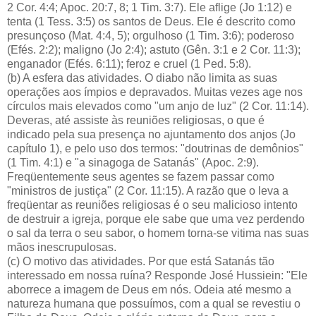
2 Cor. 4:4; Apoc. 20:7, 8; 1 Tim. 3:7). Ele aflige (Jo 1:12) e
tenta (1 Tess. 3:5) os santos de Deus. Ele é descrito como
presunçoso (Mat. 4:4, 5); orgulhoso (1 Tim. 3:6); poderoso
(Efés. 2:2); maligno (Jo 2:4); astuto (Gên. 3:1 e 2 Cor. 11:3);
enganador (Efés. 6:11); feroz e cruel (1 Ped. 5:8).
(b) A esfera das atividades. O diabo não limita as suas
operações aos ímpios e depravados. Muitas vezes age nos
círculos mais elevados como "um anjo de luz" (2 Cor. 11:14).
Deveras, até assiste às reuniões religiosas, o que é
indicado pela sua presença no ajuntamento dos anjos (Jo
capítulo 1), e pelo uso dos termos: "doutrinas de demônios"
(1 Tim. 4:1) e "a sinagoga de Satanás" (Apoc. 2:9).
Freqüentemente seus agentes se fazem passar como
"ministros de justiça" (2 Cor. 11:15). A razão que o leva a
freqüentar as reuniões religiosas é o seu malicioso intento
de destruir a igreja, porque ele sabe que uma vez perdendo
o sal da terra o seu sabor, o homem torna-se vitima nas suas
mãos inescrupulosas.
(c) O motivo das atividades. Por que está Satanás tão
interessado em nossa ruína? Responde José Hussiein: "Ele
aborrece a imagem de Deus em nós. Odeia até mesmo a
natureza humana que possuímos, com a qual se revestiu o