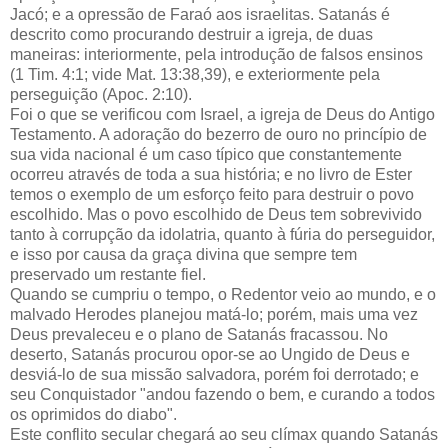
Jacó; e a opressão de Faraó aos israelitas. Satanás é
descrito como procurando destruir a igreja, de duas
maneiras: interiormente, pela introdução de falsos ensinos
(1 Tim. 4:1; vide Mat. 13:38,39), e exteriormente pela
perseguição (Apoc. 2:10).
Foi o que se verificou com Israel, a igreja de Deus do Antigo
Testamento. A adoração do bezerro de ouro no princípio de
sua vida nacional é um caso típico que constantemente
ocorreu através de toda a sua história; e no livro de Ester
temos o exemplo de um esforço feito para destruir o povo
escolhido. Mas o povo escolhido de Deus tem sobrevivido
tanto à corrupção da idolatria, quanto à fúria do perseguidor,
e isso por causa da graça divina que sempre tem
preservado um restante fiel.
Quando se cumpriu o tempo, o Redentor veio ao mundo, e o
malvado Herodes planejou matá-lo; porém, mais uma vez
Deus prevaleceu e o plano de Satanás fracassou. No
deserto, Satanás procurou opor-se ao Ungido de Deus e
desviá-lo de sua missão salvadora, porém foi derrotado; e
seu Conquistador "andou fazendo o bem, e curando a todos
os oprimidos do diabo".
Este conflito secular chegará ao seu clímax quando Satanás