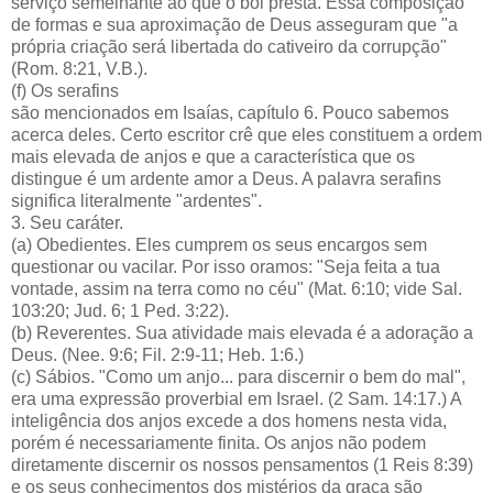
serviço semelhante ao que o boi presta. Essa composição
de formas e sua aproximação de Deus asseguram que "a
própria criação será libertada do cativeiro da corrupção"
(Rom. 8:21, V.B.).
(f) Os serafins
são mencionados em Isaías, capítulo 6. Pouco sabemos
acerca deles. Certo escritor crê que eles constituem a ordem
mais elevada de anjos e que a característica que os
distingue é um ardente amor a Deus. A palavra serafins
significa literalmente "ardentes".
3. Seu caráter.
(a) Obedientes. Eles cumprem os seus encargos sem
questionar ou vacilar. Por isso oramos: "Seja feita a tua
vontade, assim na terra como no céu" (Mat. 6:10; vide Sal.
103:20; Jud. 6; 1 Ped. 3:22).
(b) Reverentes. Sua atividade mais elevada é a adoração a
Deus. (Nee. 9:6; Fil. 2:9-11; Heb. 1:6.)
(c) Sábios. "Como um anjo... para discernir o bem do mal",
era uma expressão proverbial em Israel. (2 Sam. 14:17.) A
inteligência dos anjos excede a dos homens nesta vida,
porém é necessariamente finita. Os anjos não podem
diretamente discernir os nossos pensamentos (1 Reis 8:39)
e os seus conhecimentos dos mistérios da graça são