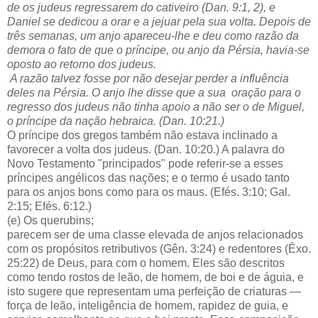
de os judeus regressarem do cativeiro (Dan. 9:1, 2), e
Daniel se dedicou a orar e a jejuar pela sua volta. Depois de
três semanas, um anjo apareceu-lhe e deu como razão da
demora o fato de que o príncipe, ou anjo da Pérsia, havia-se
oposto ao retorno dos judeus.
A razão talvez fosse por não desejar perder a influência
deles na Pérsia. O anjo lhe disse que a sua oração para o
regresso dos judeus não tinha apoio a não ser o de Miguel,
o príncipe da nação hebraica. (Dan. 10:21.)
O príncipe dos gregos também não estava inclinado a
favorecer a volta dos judeus. (Dan. 10:20.) A palavra do
Novo Testamento "principados" pode referir-se a esses
príncipes angélicos das nações; e o termo é usado tanto
para os anjos bons como para os maus. (Efés. 3:10; Gal.
2:15; Efés. 6:12.)
(e) Os querubins;
parecem ser de uma classe elevada de anjos relacionados
com os propósitos retributivos (Gên. 3:24) e redentores (Êxo.
25:22) de Deus, para com o homem. Eles são descritos
como tendo rostos de leão, de homem, de boi e de águia, e
isto sugere que representam uma perfeição de criaturas —
força de leão, inteligência de homem, rapidez de guia, e