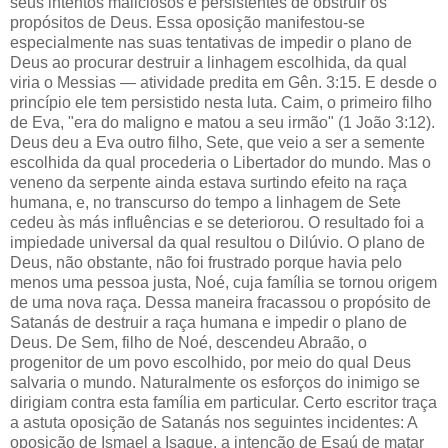
seus intentos maliciosos e persistentes de obstruir os
propósitos de Deus. Essa oposição manifestou-se
especialmente nas suas tentativas de impedir o plano de
Deus ao procurar destruir a linhagem escolhida, da qual
viria o Messias — atividade predita em Gên. 3:15. E desde o
princípio ele tem persistido nesta luta. Caim, o primeiro filho
de Eva, "era do maligno e matou a seu irmão" (1 João 3:12).
Deus deu a Eva outro filho, Sete, que veio a ser a semente
escolhida da qual procederia o Libertador do mundo. Mas o
veneno da serpente ainda estava surtindo efeito na raça
humana, e, no transcurso do tempo a linhagem de Sete
cedeu às más influências e se deteriorou. O resultado foi a
impiedade universal da qual resultou o Dilúvio. O plano de
Deus, não obstante, não foi frustrado porque havia pelo
menos uma pessoa justa, Noé, cuja família se tornou origem
de uma nova raça. Dessa maneira fracassou o propósito de
Satanás de destruir a raça humana e impedir o plano de
Deus. De Sem, filho de Noé, descendeu Abraão, o
progenitor de um povo escolhido, por meio do qual Deus
salvaria o mundo. Naturalmente os esforços do inimigo se
dirigiam contra esta família em particular. Certo escritor traça
a astuta oposição de Satanás nos seguintes incidentes: A
oposição de Ismael a Isaque, a intenção de Esaú de matar