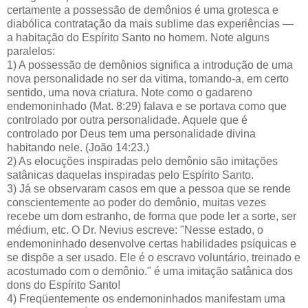
certamente a possessão de demônios é uma grotesca e
diabólica contratação da mais sublime das experiências —
a habitação do Espírito Santo no homem. Note alguns
paralelos:
1) A possessão de demônios significa a introdução de uma
nova personalidade no ser da vitima, tomando-a, em certo
sentido, uma nova criatura. Note como o gadareno
endemoninhado (Mat. 8:29) falava e se portava como que
controlado por outra personalidade. Aquele que é
controlado por Deus tem uma personalidade divina
habitando nele. (João 14:23.)
2) As elocuções inspiradas pelo demônio são imitações
satânicas daquelas inspiradas pelo Espírito Santo.
3) Já se observaram casos em que a pessoa que se rende
conscientemente ao poder do demônio, muitas vezes
recebe um dom estranho, de forma que pode ler a sorte, ser
médium, etc. O Dr. Nevius escreve: "Nesse estado, o
endemoninhado desenvolve certas habilidades psíquicas e
se dispõe a ser usado. Ele é o escravo voluntário, treinado e
acostumado com o demônio." é uma imitação satânica dos
dons do Espírito Santo!
4) Freqüentemente os endemoninhados manifestam uma