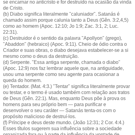
se encarnar no anticristo e for destruído na ocasião da vinda
de Cristo.
(b) Diabo significa literalmente "caluniador". Satanás é
chamado assim porque calunia tanto a Deus (Gên. 3:2,4,5)
como ao homem (Apoc. 12:10; Jo 1:9; Zac. 3:1, 2; Luc.
22:31).
(c) Destruidor é o sentido da palavra "Apollyon" (grego),
"Abaddon" (hebraico) (Apoc. 9:11). Cheio de ódio contra o
Criador e suas obras, o diabo desejava estabelecer-se a si
mesmo como o deus da destruição.
(d) Serpente. "Essa antiga serpente, chamada o diabo"
(Apoc. 12:9) nos faz lembrar aquele que, na antiguidade,
usou uma serpente como seu agente para ocasionar a
queda do homem.
(e) Tentador. (Mat. 4:3.) "Tentar" significa literalmente provar
ou testar, e o termo é usado também com relação aos tratos
de Deus (Gên. 22:1). Mas, enquanto Deus põe à prova os
homens para seu próprio bem — para purificar e
desenvolver o seu caráter — Satanás tenta-os com o
propósito malicioso de destruí-los.
(f) Príncipe e deus deste mundo. (João 12:31; 2 Cor. 4:4.)
Esses títulos sugerem sua influência sobre a sociedade
organizada fora ou à parte da influência da vontade de