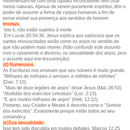
movimentam-se com uma rapidez inconcebível sem usar
meios naturais. Apesar de serem puramente espíritos, têm o
poder de assumir a forma de corpos humanos a fim de
tornar visível sua presença aos sentidos do homem
Imortais.
Isto é, não estão sujeitos à morte.
Em Lucas 20:34-36, Jesus explica aos saduceus que os
santos ressuscitados serão como os anjos no sentido de
que não podem mais morrer.
(Não confundir este assunto
com o casamento e divorcio, ou sexualidade dos anjos, pois
o assunto aqui era ressurreição).
(d) Numerosos.
As Escrituras nos ensinam que seu número é muito grande.
"Milhares de milhares o serviam, e milhões de milhões"
(Dan. 7:10).
"Mais de doze legiões de anjos" disse Jesus (Mat. 26:53).
"Multidão dos exércitos celestiais" (Luc. 2:13).
"E aos muitos milhares de anjos" (Heb. 12:22).
Portanto, seu Criador e Mestre é descrito como o "Senhor
dos exércitos". Exatamente porque estão todos ao seu
comando.y
(e)Sua sexualidade;
Isso tem sido discutida em muitos debates, Marcos 12.25