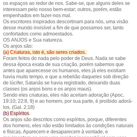
os espaços ao redor de nos. Sabe-se, que alguns deles se
interessam pelo nosso bem-estar; outros, porém, estão
empenhados em fazer-nos mal.
Os escritores inspirados descortinam para nós, uma visão
desse mundo invisível a fim de que possamos ser, tanto
confortados como admoestados.
OS ANJOS e Sua natureza.
Os anjos são:
(a) Criaturas, isto é, são seres criados.
Foram feitos do nada pelo poder de Deus. Nada se sabe
dessa época exata de sua criação, porém sabemos que
antes que aparecesse os humanos, eles já eles existiam
havia muito tempo, e que a rebelião daqueles sob direção
de lúcifer, Satanás se havia registrado, deixando duas
classes (os anjos bons e os anjos maus).
Sendo eles criaturas, eles não aceitam adoração (Apoc.
19:10; 22:8, 9) e ao homem, por sua parte, é proibido adorá-
los. (Gal. 2:18)
(b) Espíritos
.
Os anjos são descritos como espíritos, porque, diferentes
dos homens, eles não estão limitados às condições naturais
e físicas. Aparecem e desaparecem à vontade, e