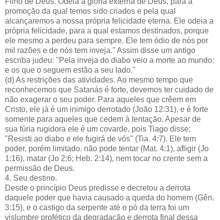
Filho de Deus. Odeia a glória externa de Deus, para a
promoção da qual temos sido criados e pela qual
alcançaremos a nossa própria felicidade eterna. Ele odeia a
própria felicidade, para a qual estamos destinados, porque
ele mesmo a perdeu para sempre. Ele tem ódio de nós por
mil razões e de nós tem inveja." Assim disse um antigo
escriba judeu: "Pela inveja do diabo veio a morte ao mundo:
e os que o seguem estão a seu lado."
(d) As restrições das atividades. Ao mesmo tempo que
reconhecemos que Satanás é forte, devemos ter cuidado de
não exagerar o seu poder. Para aqueles que crêem em
Cristo, ele já é um inimigo derrotado (João 12:31), e é forte
somente para aqueles que cedem à tentação. Apesar de
sua fúria rugidora ele é um covarde, pois Tiago disse:
"Resisti ao diabo e ele fugirá de vós" (Tia. 4:7). Ele tem
poder, porém limitado. não pode tentar (Mat. 4:1), afligir (Jo
1:16), matar (Jo 2:6; Heb. 2:14), nem tocar no crente sem a
permissão de Deus.
4. Seu destino.
Desde o princípio Deus predisse e decretou a derrota
daquele poder que havia causado a queda do homem (Gên.
3:15), e o castigo da serpente até o pó da terra foi um
vislumbre profético da degradação e derrota final dessa