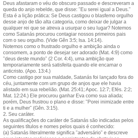
Deus afastaram o véu do obscuro passado e descreveram a
queda do anjo rebelde, que disse: "Eu serei igual a Deus."
Esta é a lição prática: Se Deus castigou o blasfemo orgulho
desse anjo de tão alta categoria, como deixar de julgar a
qualquer rei que se atreva a usurpar o seu lugar? Notemos
como Satanás procurou contagiar nossos primeiros pais
com o seu orgulho. (Vide Gên 3:5; Isa. 14:14).
Notemos como o frustrado orgulho e ambição ainda o
consomem, a ponto de desejar ser adorado (Mat. 4:9) como
"deus deste mundo" (2 Cor. 4:4), uma ambição que
temporariamente será satisfeita quando ele encarnar o
anticristo. (Apo. 13:4.)
Como castigo por sua maldade, Satanás foi lançado fora do
céu, juntamente com um grupo de anjos que ele havia
alistado em sua rebelião. (Mat. 25:41; Apoc. 12:7; Efés. 2:2;
Mat. 12:24.) Ele procurou ganhar Eva como sua aliada;
porém, Deus frustrou o plano e disse: "Porei inimizade entre
ti e a mulher" (Gên. 3:15).
2. Seu caráter.
As qualificações do caráter de Satanás são indicadas pelos
seguintes títulos e nomes pelos quais é conhecido:
(a) Satanás literalmente significa "adversário" e descreve