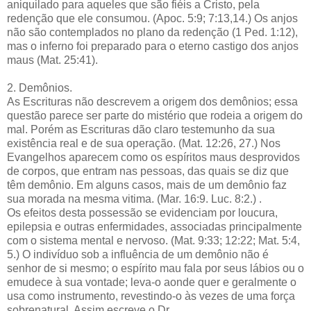
aniquilado para aqueles que são fiéis a Cristo, pela
redenção que ele consumou. (Apoc. 5:9; 7:13,14.) Os anjos
não são contemplados no plano da redenção (1 Ped. 1:12),
mas o inferno foi preparado para o eterno castigo dos anjos
maus (Mat. 25:41).
2. Demônios.
As Escrituras não descrevem a origem dos demônios; essa
questão parece ser parte do mistério que rodeia a origem do
mal. Porém as Escrituras dão claro testemunho da sua
existência real e de sua operação. (Mat. 12:26, 27.) Nos
Evangelhos aparecem como os espíritos maus desprovidos
de corpos, que entram nas pessoas, das quais se diz que
têm demônio. Em alguns casos, mais de um demônio faz
sua morada na mesma vitima. (Mar. 16:9. Luc. 8:2.) .
Os efeitos desta possessão se evidenciam por loucura,
epilepsia e outras enfermidades, associadas principalmente
com o sistema mental e nervoso. (Mat. 9:33; 12:22; Mat. 5:4,
5.) O indivíduo sob a influência de um demônio não é
senhor de si mesmo; o espírito mau fala por seus lábios ou o
emudece à sua vontade; leva-o aonde quer e geralmente o
usa como instrumento, revestindo-o às vezes de uma força
sobrenatural. Assim escreve o Dr.