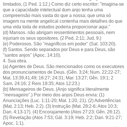
limitados, (1 Ped. 1:12.) Como diz certo escritor: "Imagina-se
que a capacidade intelectual dum anjo tenha uma
compreensão mais vasta do que a nossa; que uma só
imagem na mente angelical contenha mais detalhes do que
uma vida toda de estudos poderia proporcionar aqui."
(d) Mansos. não abrigam ressentimentos pessoais, nem
injuriam os seus opositores. (2 Ped. 2:11; Jud. 9.)
(e) Poderosos. São "magníficos em poder" (Sal. 103:20).
(f) Santos. Sendo separados por Deus e para Deus, são
"santos anjos" (Apoc. 14:10).
4. Sua obra.
(a) Agentes de Deus. São mencionados como os executores
dos pronunciamentos de Deus. (Gên. 3:24; Num. 22:22-27;
Mat. 13:39,41,49; 16:27; 24:31; Mar. 13:27; Gên. 19:1; 2
Sam. 24:16; 2 Reis 19:35; Atos 12:23.)
(b) Mensageiros de Deus. (Anjo significa literalmente
"mensageiro".) Por meio dos anjos Deus envia: (1)
Anunciações (Luc. 1:11-20; Mat. 1:20, 21). (2) Advertências
(Mat. 2:13; Heb. 2:2). (3) Instrução (Mat. 28:2-6; Atos 10:3;
Dan. 4:13-17). (4) Encorajamento (Atos 27:23; Gên. 28:12).
(5) Revelação (Atos 7:53; Gál. 3:19; Heb. 2:2; Dan. 9:21-27;
Apoc. 1:1).