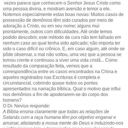
vezes parece que conhecem o Senhor Jesus Cristo como
uma pessoa divina, e mostram aversão e temor a ele.
Notemos especialmente estas boas novas: Muitos casos de
possessão de demônios têm sido curados por meio de
adoração a Cristo, ou em seu nome; alguns mui
prontamente, outros com dificuldades. Até onde temos
podido descobrir, este método de cura não tem falhado em
nenhum caso ao qual tenha sido aplicado; não importa ter
sido o caso difícil ou crônico. E, em caso algum, até onde se
pôde observar, o mal não voltou, uma vez que a pessoa se
tornou crente e continuou a viver uma vida cristã... Como
resultado da comparação feita, vemos que a
correspondência entre os casos encontrados na China e
aqueles registrados nas Escrituras é completa e
circunstancial, cobrindo quase todos os pontos
apresentados na narração bíblica. Qual o motivo que influi
nos demônios a fim de apoderarem-se do corpo dos
homens?
O Dr. Nevius responde:
A Bíblia ensina claramente que todas as relações de
Satanás com a raça humana têm por objetivo enganar e
arruinar, afastando a nossa mente de Deus e induzindo-nos