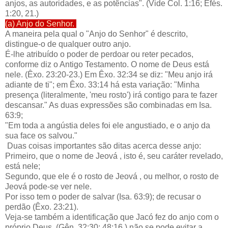
anjos, as autoridades, e as potências". (Vide Col. 1:16; Efés.
1:20, 21.)
(a) Anjo do Senhor.
A maneira pela qual o "Anjo do Senhor" é descrito,
distingue-o de qualquer outro anjo.
É-lhe atribuído o poder de perdoar ou reter pecados,
conforme diz o Antigo Testamento. O nome de Deus está
nele. (Êxo. 23:20-23.) Em Êxo. 32:34 se diz: "Meu anjo irá
adiante de ti"; em Êxo. 33:14 há esta variação: "Minha
presença (literalmente, 'meu rosto') irá contigo para te fazer
descansar." As duas expressões são combinadas em Isa.
63:9;
"Em toda a angústia deles foi ele angustiado, e o anjo da
sua face os salvou."
Duas coisas importantes são ditas acerca desse anjo:
Primeiro, que o nome de Jeová , isto é, seu caráter revelado,
está nele;
Segundo, que ele é o rosto de Jeová , ou melhor, o rosto de
Jeová pode-se ver nele.
Por isso tem o poder de salvar (Isa. 63:9); de recusar o
perdão (Êxo. 23:21).
Veja-se também a identificação que Jacó fez do anjo com o
próprio Deus. (Gên. 32:30; 48:16.) não se pode evitar a