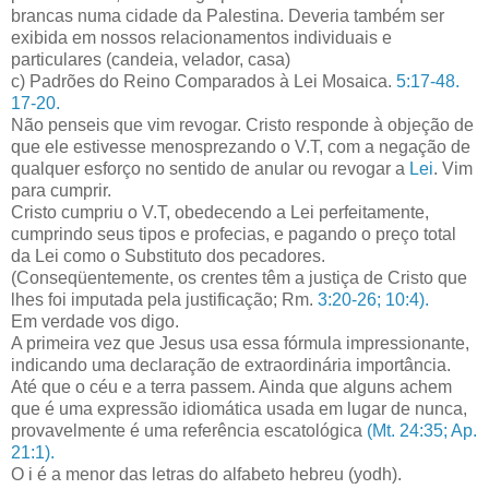
brancas numa cidade da Palestina. Deveria também ser
exibida em nossos relacionamentos individuais e
particulares (candeia, velador, casa)
c) Padrões do Reino Comparados à Lei Mosaica.
5:17-48.
17-20.
Não penseis que vim revogar. Cristo responde à objeção de
que ele estivesse menosprezando o V.T, com a negação de
qualquer esforço no sentido de anular ou revogar a
Lei
. Vim
para cumprir.
Cristo cumpriu o V.T, obedecendo a Lei perfeitamente,
cumprindo seus tipos e profecias, e pagando o preço total
da Lei como o Substituto dos pecadores.
(Conseqüentemente, os crentes têm a justiça de Cristo que
lhes foi imputada pela justificação; Rm.
3:20-26; 10:4).
Em verdade vos digo.
A primeira vez que Jesus usa essa fórmula impressionante,
indicando uma declaração de extraordinária importância.
Até que o céu e a terra passem. Ainda que alguns achem
que é uma expressão idiomática usada em lugar de nunca,
provavelmente é uma referência escatológica
(Mt. 24:35; Ap.
21:1).
O i é a menor das letras do alfabeto hebreu (yodh).