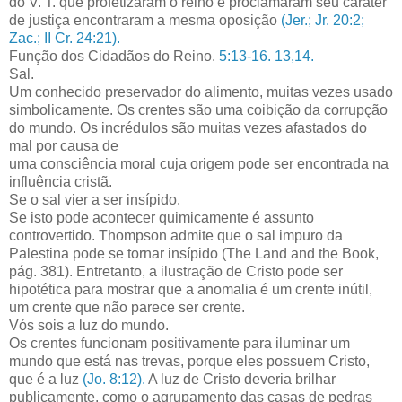
do V. T. que profetizaram o reino e proclamaram seu caráter
de justiça encontraram a mesma oposição
(Jer.; Jr. 20:2;
Zac.; II Cr. 24:21).
Função dos Cidadãos do Reino.
5:13-16. 13,14.
Sal.
Um conhecido preservador do alimento, muitas vezes usado
simbolicamente. Os crentes são uma coibição da corrupção
do mundo. Os incrédulos são muitas vezes afastados do
mal por causa de
uma consciência moral cuja origem pode ser encontrada na
influência cristã.
Se o sal vier a ser insípido.
Se isto pode acontecer quimicamente é assunto
controvertido. Thompson admite que o sal impuro da
Palestina pode se tornar insípido (The Land and the Book,
pág. 381). Entretanto, a ilustração de Cristo pode ser
hipotética para mostrar que a anomalia é um crente inútil,
um crente que não parece ser crente.
Vós sois a luz do mundo.
Os crentes funcionam positivamente para iluminar um
mundo que está nas trevas, porque eles possuem Cristo,
que é a luz
(Jo. 8:12).
A luz de Cristo deveria brilhar
publicamente, como o agrupamento das casas de pedras