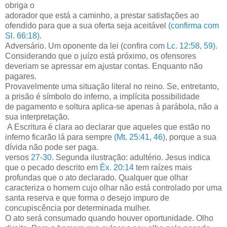
obriga o
adorador que está a caminho, a prestar satisfações ao
ofendido para que a sua oferta seja aceitável
(confirma com
Sl. 66:18).
Adversário. Um oponente da lei (confira com
Lc. 12:58, 59).
Considerando que o juízo está próximo, os ofensores
deveriam se apressar em ajustar contas. Enquanto não
pagares.
Provavelmente uma situação literal no reino. Se, entretanto,
a prisão é símbolo do inferno, a implícita possibilidade
de pagamento e soltura aplica-se apenas à parábola, não a
sua interpretação.
A Escritura é clara ao declarar que aqueles que estão no
inferno ficarão lá para sempre
(Mt. 25:41, 46),
porque a sua
dívida não pode ser paga.
versos
27-30.
Segunda ilustração: adultério. Jesus indica
que o pecado descrito em
Êx. 20:14
tem raízes mais
profundas que o ato declarado. Qualquer que olhar
caracteriza o homem cujo olhar não está controlado por uma
santa reserva e que forma o desejo impuro de
concupiscência por determinada mulher.
O ato será consumado quando houver oportunidade. Olho