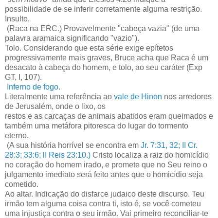
possibilidade de se inferir corretamente alguma restrição.
Insulto.
(Raca na ERC.) Provavelmente "cabeça vazia" (de uma
palavra aramaica significando "vazio").
Tolo. Considerando que esta série exige epítetos
progressivamente mais graves, Bruce acha que Raca é um
desacato à cabeça do homem, e tolo, ao seu caráter (Exp
GT, I, 107).
Inferno de fogo
.
Literalmente uma referência ao
vale de Hinon
nos arredores
de Jerusalém, onde o lixo, os
restos e as carcaças de animais abatidos eram queimados e
também uma metáfora pitoresca do lugar do tormento
eterno.
(A sua história horrível se encontra em
Jr. 7:31, 32; II Cr.
28:3; 33:6; lI Reis 23:10.)
Cristo localiza a raiz do homicídio
no coração do homem irado, e promete que no Seu reino o
julgamento imediato será feito antes que o homicídio seja
cometido.
Ao altar. Indicação do disfarce judaico deste discurso. Teu
irmão tem alguma coisa contra ti, isto é, se você cometeu
uma injustiça contra o seu irmão. Vai primeiro reconciliar-te