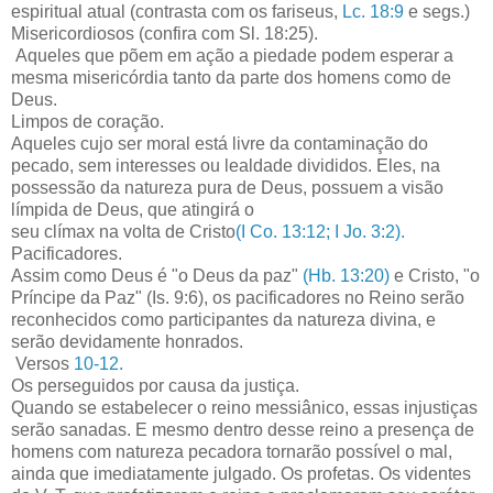
espiritual atual (contrasta com os fariseus,
Lc. 18:9
e segs.)
Misericordiosos (confira com Sl. 18:25).
Aqueles que põem em ação a piedade podem esperar a
mesma misericórdia tanto da parte dos homens como de
Deus.
Limpos de coração.
Aqueles cujo ser moral está livre da contaminação do
pecado, sem interesses ou lealdade divididos. Eles, na
possessão da natureza pura de Deus, possuem a visão
límpida de Deus, que atingirá o
seu clímax na volta de Cristo
(I Co. 13:12; I Jo. 3:2).
Pacificadores.
Assim como Deus é "o Deus da paz"
(Hb. 13:20)
e Cristo, "o
Príncipe da Paz" (Is. 9:6), os pacificadores no Reino serão
reconhecidos como participantes da natureza divina, e
serão devidamente honrados.
Versos
10-12.
Os perseguidos por causa da justiça.
Quando se estabelecer o reino messiânico, essas injustiças
serão sanadas. E mesmo dentro desse reino a presença de
homens com natureza pecadora tornarão possível o mal,
ainda que imediatamente julgado. Os profetas. Os videntes