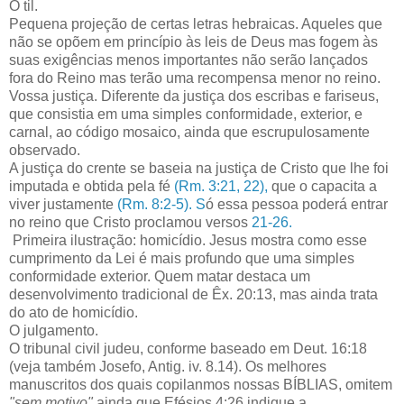
O til.
Pequena projeção de certas letras hebraicas. Aqueles que
não se opõem em princípio às leis de Deus mas fogem às
suas exigências menos importantes não serão lançados
fora do Reino mas terão uma recompensa menor no reino.
Vossa justiça. Diferente da justiça dos escribas e fariseus,
que consistia em uma simples conformidade, exterior, e
carnal, ao código mosaico, ainda que escrupulosamente
observado.
A justiça do crente se baseia na justiça de Cristo que lhe foi
imputada e obtida pela fé
(Rm. 3:21, 22),
que o capacita a
viver justamente
(Rm. 8:2-5). S
ó essa pessoa poderá entrar
no reino que Cristo proclamou versos
21-26.
Primeira ilustração: homicídio. Jesus mostra como esse
cumprimento da Lei é mais profundo que uma simples
conformidade exterior. Quem matar destaca um
desenvolvimento tradicional de Êx. 20:13, mas ainda trata
do ato de homicídio.
O julgamento.
O tribunal civil judeu, conforme baseado em Deut. 16:18
(veja também Josefo, Antig. iv. 8.14). Os melhores
manuscritos dos quais copilanmos nossas BÍBLIAS, omitem
"sem motivo"
ainda que Efésios 4:26 indique a