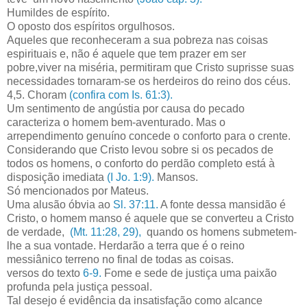
Humildes de espírito.
O oposto dos espíritos orgulhosos.
Aqueles que reconheceram a sua pobreza nas coisas
espirituais e, não é aquele que tem prazer em ser
pobre,viver na miséria, permitiram que Cristo suprisse suas
necessidades tornaram-se os herdeiros do reino dos céus.
4,5. Choram
(confira com Is. 61:3).
Um sentimento de angústia por causa do pecado
caracteriza o homem bem-aventurado. Mas o
arrependimento genuíno concede o conforto para o crente.
Considerando que Cristo levou sobre si os pecados de
todos os homens, o conforto do perdão completo está à
disposição imediata
(I Jo. 1:9).
Mansos.
Só mencionados por Mateus.
Uma alusão óbvia ao
Sl. 37:11.
A fonte dessa mansidão é
Cristo, o homem manso é aquele que se converteu a Cristo
de verdade,
(Mt. 11:28, 29),
quando os homens submetem-
lhe a sua vontade. Herdarão a terra que é o reino
messiânico terreno no final de todas as coisas.
versos do texto
6-9.
Fome e sede de justiça uma paixão
profunda pela justiça pessoal.
Tal desejo é evidência da insatisfação como alcance